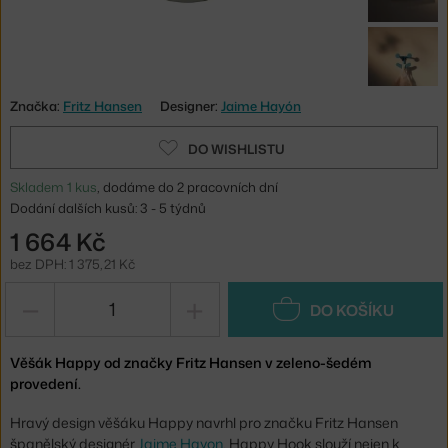
Značka:
Fritz Hansen
Designer:
Jaime Hayón
DO WISHLISTU
Skladem 1 kus
, dodáme do 2 pracovních dní
Dodání dalších kusů: 3 - 5 týdnů
1 664 Kč
bez DPH: 1 375,21 Kč
−
+
DO KOŠÍKU
Věšák Happy od značky Fritz Hansen v zeleno-šedém
provedení.
Hravý design věšáku Happy navrhl pro značku Fritz Hansen
španělský designér
Jaime Hayon
. Happy Hook slouží nejen k