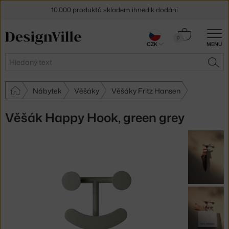
10.000 produktů skladem ihned k dodání
Sleva 5 % pro odběratele
newsletteru
Košík
0
CZK
MENU
0 Kč
30 dní na vrácení zboží
Hledat
HLE
Nábytek
Věšáky
Věšáky Fritz Hansen
Věšák Happy Hook, green grey