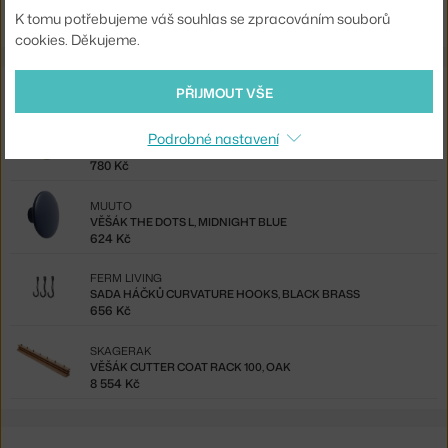
Shopping from the EU? Switch to
Happy Hook, green grey
K tomu potřebujeme váš souhlas se zpracováním souborů
cookies. Děkujeme.
Také by se vám mohlo líbit
PŘIJMOUT VŠE
MUUTO
Podrobné nastavení
THE DOTS METAL L, BRASS
780 Kč
MUUTO
VĚŠÁK THE DOTS L, MIDNIGHT BLUE
624 Kč
FERM LIVING
SADA HÁČKŮ CURVATURE HOOKS, BLACK BRASS
656 Kč
SKAGERAK
VĚŠÁK CUTTER COAT RACK 100, OAK
8 554 Kč