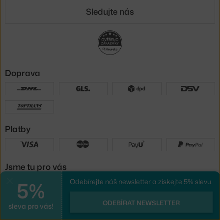
Sledujte nás
Doprava
Platby
Jsme tu pro vás
5%
Odebírejte náš newsletter a získejte 5% slevu.
Zavřít
UX design
a
e-shop na míru
od
ODEBÍRAT NEWSLETTER
sleva pro vás!
PeckaDesign