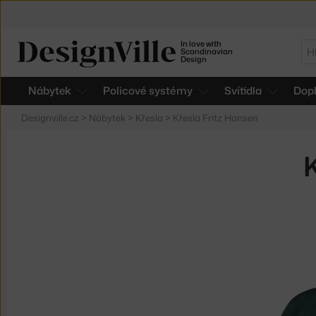
In love with
Hl
Scandinavian
Design
Nábytek
Policové systémy
Svítidla
Dop
Designville.cz
>
Nábytek
>
Křesla
>
Křesla Fritz Hansen