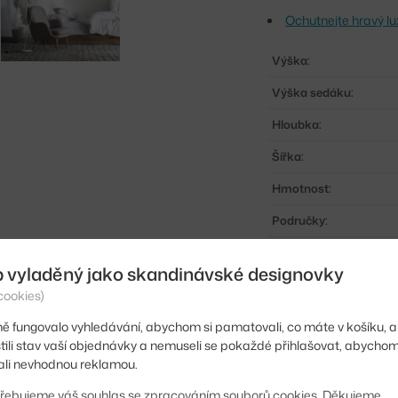
Ochutnejte hravý l
Výška:
Výška sedáku:
Hloubka:
Šířka:
Hmotnost:
Područky:
Barva:
b vyladěný jako skandinávské designovky
Materiál:
cookies)
Sedák:
ě fungovalo vyhledávání, abychom si pamatovali, co máte v košíku, a
stili stav vaší objednávky a nemuseli se pokaždé přihlašovat, abycho
Podnož:
li nevhodnou reklamou.
Kód produktu
řebujeme váš souhlas se zpracováním souborů cookies. Děkujeme.