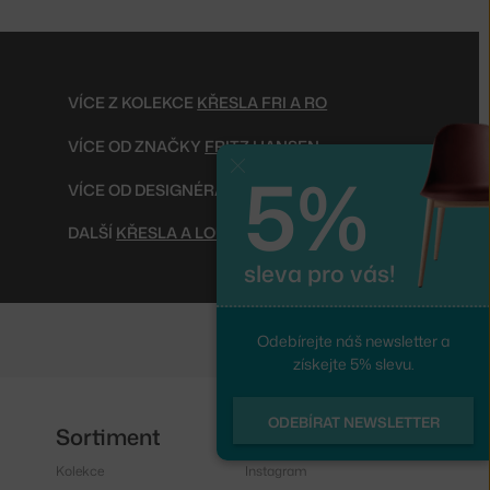
VÍCE Z KOLEKCE
KŘESLA FRI A RO
VÍCE OD ZNAČKY
FRITZ HANSEN
5%
Zavřít
VÍCE OD DESIGNÉRA
JAIME HAYÓN
DALŠÍ
KŘESLA A LOUNGE ŽIDLE
sleva pro vás!
Odebírejte náš newsletter a
získejte 5% slevu.
ODEBÍRAT NEWSLETTER
Sortiment
Sledujte nás
Kolekce
Instagram