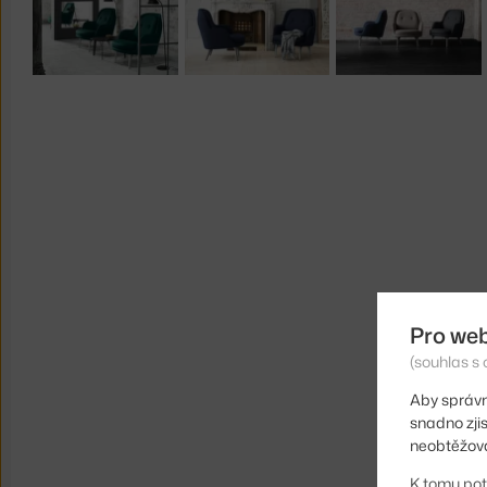
Pro we
(souhlas s 
Aby správn
snadno zji
neobtěžova
K tomu pot