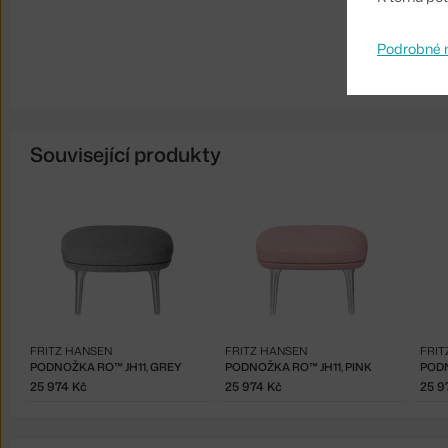
Podrobné 
Související produkty
FRITZ HANSEN
FRITZ HANSEN
FRIT
PODNOŽKA RO™ JH11, GREY
PODNOŽKA RO™ JH11, PINK
25 974 Kč
25 974 Kč
25 9