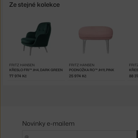
Ze stejné kolekce
FRITZ HANSEN
FRITZ HANSEN
FRIT
KŘESLO FRI™ JH4, DARK GREEN
PODNOŽKA RO™ JH11, PINK
KŘES
77 974 Kč
25 974 Kč
88 3
Novinky e-mailem