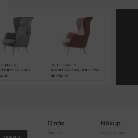
Z HANSEN
FRITZ HANSEN
LO RO™ JH1, GREY
KŘESLO RO™ JH1, LIGHT PINK
74 Kč
88 374 Kč
O nás
Nákup
Kontakt
Vše o nákupu
ODESLAT