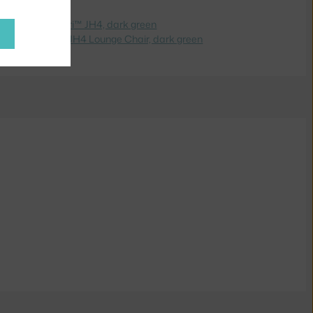
dite na
Kreslo Fri™ JH4, dark green
 Switch to
Fri™ JH4 Lounge Chair, dark green