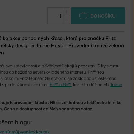
+
DO KOŠÍKU
−
ě kolekce pohodlných křesel, které pro značku Fritz
nělský designér Jaime Hayón. Provedení tmavě zelená
vn.
á, svou otevřeností a přívětivostí lákají k posezení. Díky svému
dnou do každého seversky laděného interiéru. Fri™jsou
í s látkami Fritz Hansen Selection a se základnou z leštěného
at s podnožkami z kolekce
Fri™ a Ro™
, které taktéž navrhl
Jaime
uje k provedení křesla JH5 se základnou z leštěného hliníku
n. Cena a dostupnost dalších variant na dotaz.
ašem blogu:
misů: můj vysněný koutek