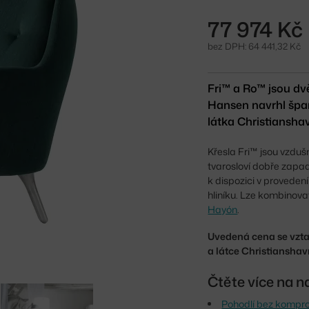
77 974 Kč
bez DPH: 64 441,32 Kč
Fri™ a Ro™ jsou dv
Hansen navrhl špa
látka Christiansha
Křesla Fri™ jsou vzdušn
tvarosloví dobře zapa
k dispozici v proveden
hliníku. Lze kombinov
Hayón
.
Uvedená cena se vztah
a látce Christianshav
Čtěte více na n
Pohodlí bez kompro