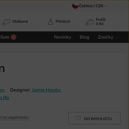
Čeština |
CZK
Košík
Oblíbené
Přihlásit
0 Kč
0
0
Sale
Novinky
Blog
Značky
n
sen
Designer:
Jaime Hayón
 a Ro
í na objednávku
DO WISHLISTU