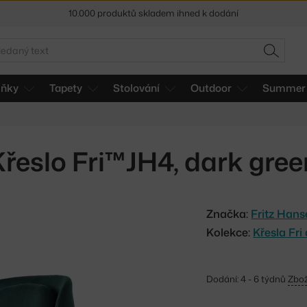
10.000 produktů skladem ihned k dodání
Sleva 5 % pro odběratele
newsletteru
edat
HLEDAT
30 dní na vrácení zboží
lňky
Tapety
Stolování
Outdoor
Summer 
Křeslo Fri™JH4, dark gree
Značka:
Fritz Han
Kolekce:
Křesla Fri
Dodání: 4 - 6 týdnů
Zbož