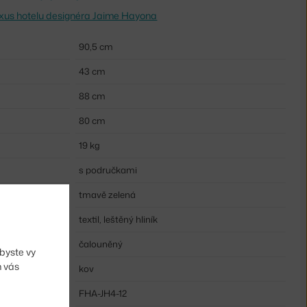
uxus hotelu designéra Jaime Hayona
90,5 cm
43 cm
88 cm
80 cm
19 kg
s područkami
tmavě zelená
textil, leštěný hliník
čalouněný
byste vy
m vás
kov
FHA-JH4-12