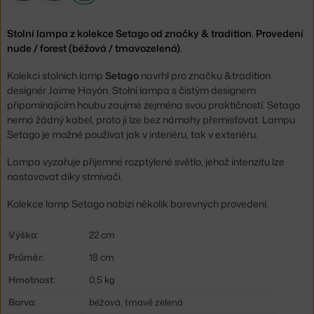
Stolní lampa z kolekce Setago od značky & tradition. Provedení
nude / forest (béžová / tmavozelená).
Kolekci stolních lamp
Setago
navrhl pro značku &tradition
designér Jaime Hayón. Stolní lampa s čistým designem
připomínajícím houbu zaujme zejména svou praktičností. Setago
nemá žádný kabel, proto ji lze bez námahy přemisťovat. Lampu
Setago je možné používat jak v interiéru, tak v exteriéru.
Lampa vyzařuje příjemné rozptýlené světlo, jehož intenzitu lze
nastavovat díky stmívači.
Kolekce lamp Setago nabízí několik barevných provedení.
Výška:
22 cm
Průměr:
18 cm
Hmotnost:
0,5 kg
Barva:
béžová, tmavě zelená