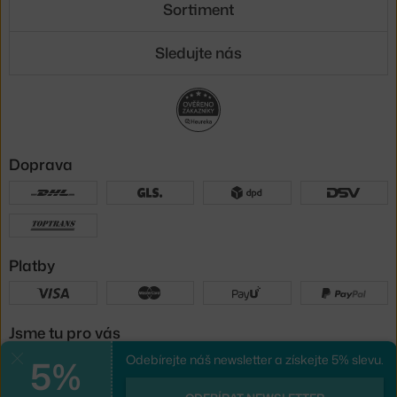
Sortiment
Sledujte nás
Doprava
Platby
Jsme tu pro vás
5%
Odebírejte náš newsletter a získejte 5% slevu.
Zavřít
UX design
a
e-shop na míru
od