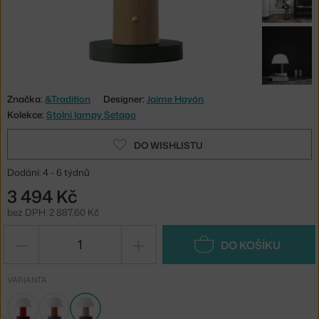
Značka:
&Tradition
Designer:
Jaime Hayón
Kolekce:
Stolní lampy Setago
DO WISHLISTU
Dodání: 4 - 6 týdnů
3 494 Kč
bez DPH: 2 887,60 Kč
−
+
DO KOŠÍKU
VARIANTA