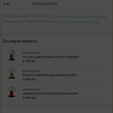
EAN
5705385017388
Ste zo Slovenska? Prejdite na
Stolná lampa Setago, nude/forest
Shopping from the EU? Switch to
Setago Lamp, nude/forest
Ze stejné kolekce
&TRADITION
STOLNÍ LAMPA SETAGO, RUST/THUNDER
2 795 Kč
&TRADITION
STOLNÍ LAMPA SETAGO, NUDE/FOREST
3 494 Kč
&TRADITION
LAMPA SETAGO JH27, MAROON & GRAPE
3 494 Kč