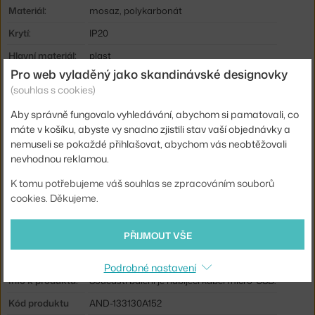
Materiál:
mosaz, polykarbonát
Krytí:
IP20
Hlavní materiál:
plast
Pro web vyladěný jako skandinávské designovky
Světelný tok:
225 lm
(souhlas s cookies)
Patice / zdroj:
G4
Aby správně fungovalo vyhledávání, abychom si pamatovali, co
Životnost:
25000 hod.
máte v košíku, abyste vy snadno zjistili stav vaší objednávky a
nemuseli se pokaždé přihlašovat, abychom vás neobtěžovali
Stmívatelné:
ano
nevhodnou reklamou.
Distribuce světla:
nepřímé světlo
K tomu potřebujeme váš souhlas se zpracováním souborů
Zdroj součástí:
ano
cookies. Děkujeme.
Barevná teplota:
2800 K
PŘIJMOUT VŠE
Výdrž baterie:
10 h
Max Watt (LED):
3 W
Podrobné nastavení
Info k produktu:
Součástí balení je nabíjecí kabel micro-USB.
Kód produktu
AND-133130A152