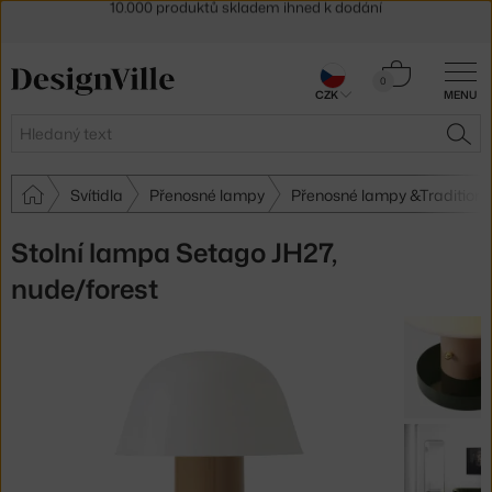
Sleva 5 % pro odběratele
newsletteru
30 dní na vrácení zboží
Košík
0
CZK
MENU
0 Kč
Hledat
HLE
Svítidla
Přenosné lampy
Přenosné lampy &Tradition
Stolní lampa Setago JH27,
nude/forest