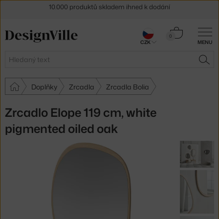
Sleva 5 % pro odběratele
newsletteru
Košík
30 dní na vrácení zboží
0
CZK
MENU
0 Kč
Hledat
HLE
Doplňky
Zrcadla
Zrcadla Bolia
Zrcadlo Elope 119 cm, white
pigmented oiled oak