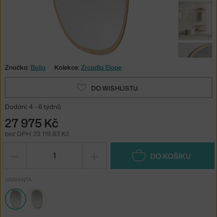
Značka:
Bolia
Kolekce:
Zrcadla Elope
DO WISHLISTU
Dodání: 4 - 6 týdnů
27 975 Kč
bez DPH: 23 119,83 Kč
−
+
DO KOŠÍKU
VARIANTA