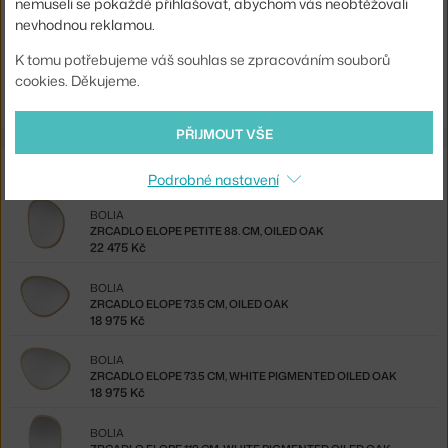
nemuseli se pokaždé přihlašovat, abychom vás neobtěžovali
nevhodnou reklamou.
Ste zo Slovenska? Prejdite na
Zrkadlo Elope 119 cm, white
K tomu potřebujeme váš souhlas se zpracováním souborů
pigmented oiled oak
cookies. Děkujeme.
Shopping from the EU? Switch to
Elope Mirror 119 cm, white oak
PŘIJMOUT VŠE
Ze stejné kolekce
Podrobné nastavení
BOLIA
ZRCADLO ELOPE PETITE 88. CM, OILED OAK
22 475 Kč
BOLIA
ZRCADLO ELOPE 73.5 CM, OILED OAK
18 975 Kč
BOLIA
ZRCADLO ELOPE 73.5 CM, WHITE PIGMENTED OILED OAK
18 975 Kč
BOLIA