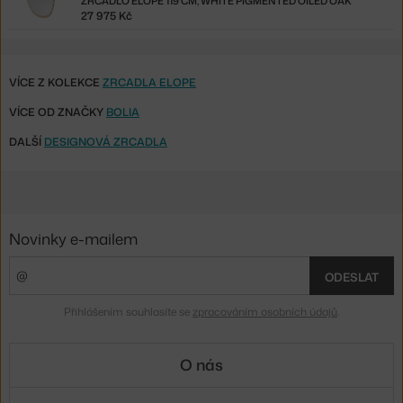
ZRCADLO ELOPE 119 CM, WHITE PIGMENTED OILED OAK
27 975 Kč
VÍCE Z KOLEKCE
ZRCADLA ELOPE
VÍCE OD ZNAČKY
BOLIA
DALŠÍ
DESIGNOVÁ ZRCADLA
Novinky e-mailem
ODESLAT
Přihlášením souhlasíte se
zpracováním osobních údajů
.
O nás