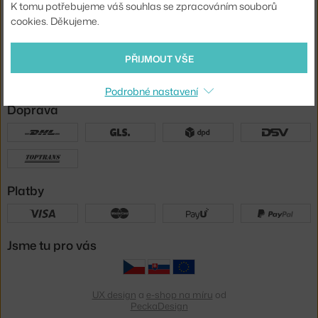
K tomu potřebujeme váš souhlas se zpracováním souborů
Sledujte nás
cookies. Děkujeme.
PŘIJMOUT VŠE
Podrobné nastavení
Doprava
Platby
Jsme tu pro vás
UX design
a
e-shop na míru
od
PeckaDesign