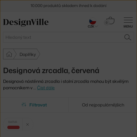
10.000 produktů skladem ihned k dodání
Sleva 5 % pro odběratele
newsletteru
Košík
0
30 dní na vrácení zboží
CZK
MENU
0 Kč
Hledat
HLE
Doplňky
Designová zrcadla, červená
Designová nástěnná zrcadla i stolní zrcadla mohou být skvělým
pomocníkem v
…
Číst dále
Filtrovat
Od nejpopulárnějších
Vybrané
Zrušit filtr
BARVA
filtry:
červená