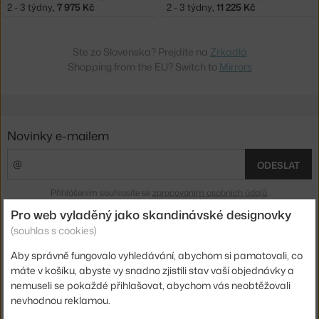
2 - 3 týdny
,
7 975 Kč
2 - 3 týdny
,
11 225 Kč
Ste zo Slovenska? Prejdite na
Zrkadlá
Shopping from the EU? Switch to
Mirrors
Novinky e-mailem
ODESLAT
Přihlášením souhlasíte se
zpracováním osobních údajů
.
Pro web vyladěný jako skandinávské designovky
(souhlas s cookies)
O nás
Aby správně fungovalo vyhledávání, abychom si pamatovali, co
Nákup
máte v košíku, abyste vy snadno zjistili stav vaší objednávky a
nemuseli se pokaždé přihlašovat, abychom vás neobtěžovali
nevhodnou reklamou.
Sortiment