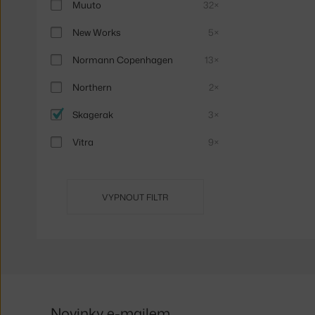
Muuto
32×
New Works
5×
Normann Copenhagen
13×
Northern
2×
Skagerak
3×
Vitra
9×
VYPNOUT FILTR
Novinky e-mailem