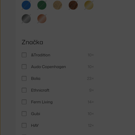
modrá
zelená
světlé
tmavé
zlatá
dřevo
dřevo
stříbrná
měděná
Značka
&Tradition
10×
Audo Copenhagen
10×
Bolia
23×
Ethnicraft
9×
Ferm Living
14×
Gubi
10×
HAY
12×