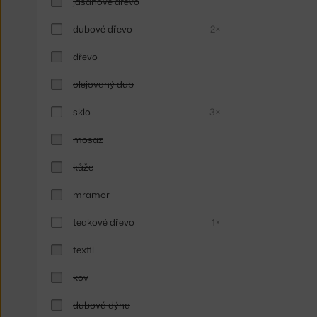
jasanové dřevo
dubové dřevo
2×
dřevo
olejovaný dub
sklo
3×
mosaz
kůže
mramor
teakové dřevo
1×
textil
kov
dubová dýha