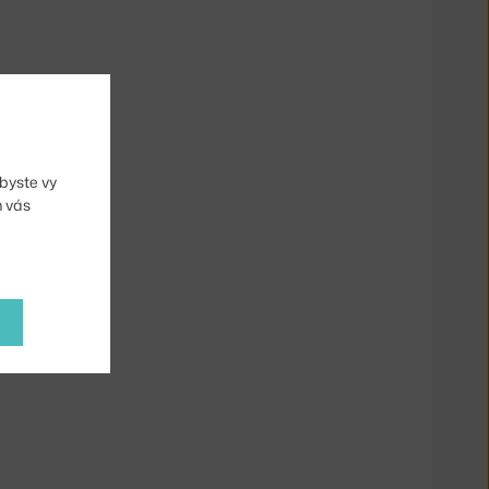
byste vy
m vás