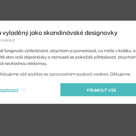
b vyladěný jako skandinávské designovky
cookies)
ě fungovalo vyhledávání, abychom si pamatovali, co máte v košíku, a
stili stav vaší objednávky a nemuseli se pokaždé přihlašovat, abycho
li nevhodnou reklamou.
řebujeme váš souhlas se zpracováním souborů cookies. Děkujeme.
nastavení
PŘIJMOUT VŠE