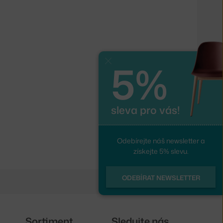
5%
Zavřít
sleva pro vás!
Odebírejte náš newsletter a
získejte 5% slevu.
ODEBÍRAT NEWSLETTER
Sortiment
Sledujte nás