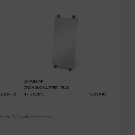
SKAGERAK
ZRCADLO CUTTER, TEAK
16 874 Kč
4 - 6 týdnů
16 094 Kč
m the EU? Switch to
Mirrors