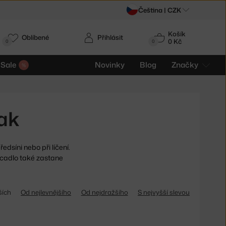
Čeština |
CZK
Košík
Oblíbené
Přihlásit
0 Kč
0
0
Sale
Novinky
Blog
Značky
ak
edsíni nebo při líčení.
zrcadlo také zastane
ších
Od nejlevnějšího
Od nejdražšího
S nejvyšší slevou