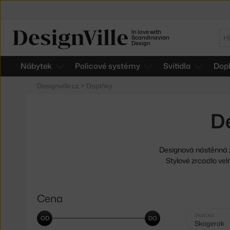
In love with
Hl
Scandinavian
Design
Nábytek
Policové systémy
Svítidla
Dop
Designville.cz
>
Doplňky
D
Designová nástěnná z
Stylové zrcadlo vel
Cena
Vybrané
ZNAČKA
Skagerak
filtry: