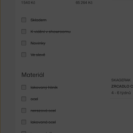
1 540
Kč
65 264
Kč
Skladem
K vidění v showroomu
Novinky
Ve slevě
Materiál
SKAGERAK
ZRCADLO C
lakovaný hliník
4 - 6 týdnů
ocel
nerezová ocel
lakovaná ocel