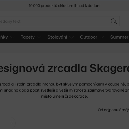
10.000 produktů skladem ihned k dodání
Sleva 5 % pro odběratele
newsletteru
edat
30 dní na vrácení zboží
HLEDAT
lňky
Tapety
Stolování
Outdoor
Summer 
esignová zrcadla Skager
rcadla i stolní zrcadla mohou být skvělým pomocníkem v
koupelně, př
mi snadno dodá pocit světlejší a větší místnosti, zajímavě tvarované 
místo umění či dekorace.
Od nejpopulárněj
Zrušit filtr