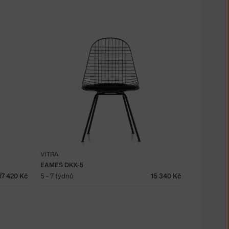
VITRA
EAMES DKX-5
17 420 Kč
5 - 7 týdnů
15 340 Kč