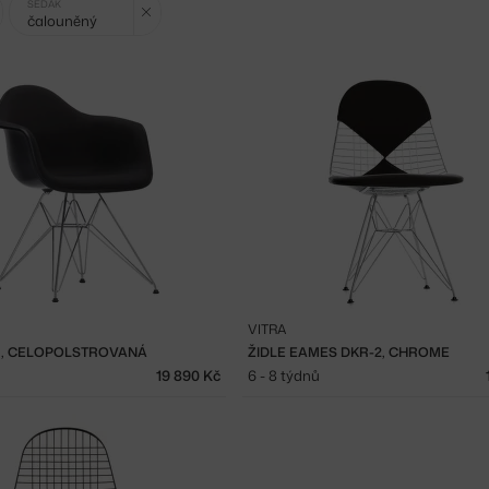
SEDÁK
čalouněný
VITRA
, CELOPOLSTROVANÁ
ŽIDLE EAMES DKR-2, CHROME
19 890 Kč
6 - 8 týdnů