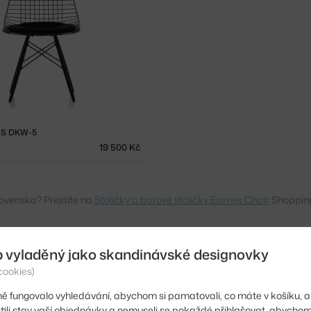
ES DKW-5
19 500 Kč
lovenska? Prejdite na
Stoličky a barové stoličky Eames Chair
Shopping
b vyladěný jako skandinávské designovky
cookies)
ě fungovalo vyhledávání, abychom si pamatovali, co máte v košíku, a
stili stav vaší objednávky a nemuseli se pokaždé přihlašovat, abycho