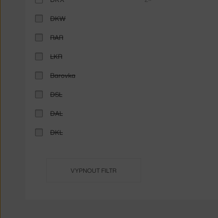
DKW
RAR
LKR
Barovka
DSL
DAL
DKL
VYPNOUT FILTR