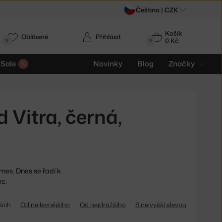
Čeština |
CZK
Košík
Oblíbené
Přihlásit
0 Kč
0
0
Sale
Novinky
Blog
Značky
 Vitra, černá,
es. Dnes se řadí k
c.
ších
Od nejlevnějšího
Od nejdražšího
S nejvyšší slevou