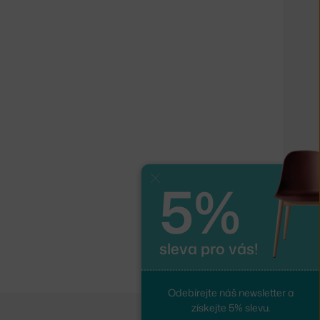
5%
Zavřít
sleva pro vás!
Odebírejte náš newsletter a
získejte 5% slevu.