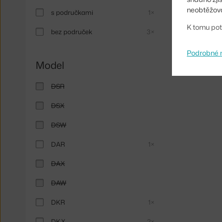
neobtěžova
s područkami
1×
K tomu pot
bez područek
3×
Podrobné 
Model
DSR
DSX
DSW
DAR
1×
DAX
DAW
DKR
1×
DKX
2×