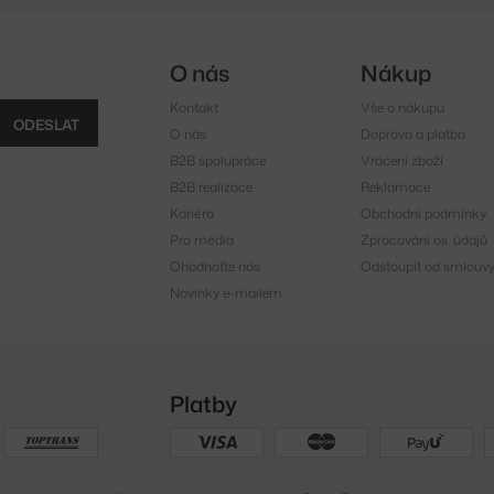
O nás
Nákup
Kontakt
Vše o nákupu
ODESLAT
O nás
Doprava a platba
B2B spolupráce
Vrácení zboží
B2B realizace
Reklamace
Kariéra
Obchodní podmínky
Pro média
Zpracování os. údajů
Ohodnoťte nás
Odstoupit od smlouv
Novinky e-mailem
Platby