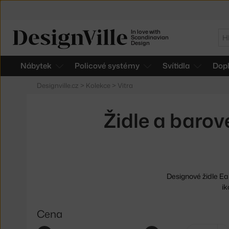
In love with
Hl
Scandinavian
Design
Nábytek
Policové systémy
Svítidla
Dop
Designville.cz
>
Kolekce
>
Vitra
Židle a barov
Designové židle Eam
i
Cena