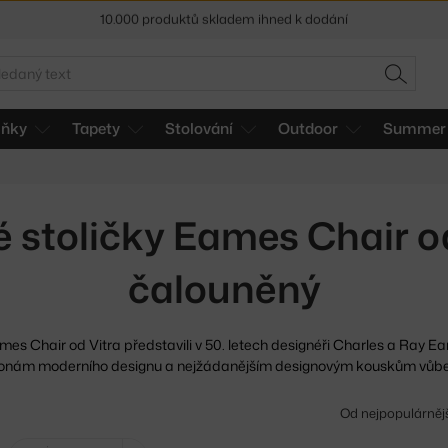
Sleva 5 % pro odběratele
newsletteru
30 dní na vrácení zboží
edat
HLEDAT
lňky
Tapety
Stolování
Outdoor
Summer 
é stoličky Eames Chair od
čalouněný
es Chair od Vitra představili v 50. letech designéři Charles
a Ray Eam
konám moderního designu a nejžádanějším designovým kouskům vůbe
Od nejpopulárněj
Zrušit filtr
Zrušit filtr