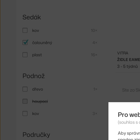
Sedák
kov
10×
čalouněný
4×
VITRA
plast
16×
ŽIDLE EAM
3 - 5 týdnů
Podnož
dřevo
1×
Ste zo S
houpací
Pro we
kov
3×
(souhlas s 
Aby správn
Područky
snadno zji