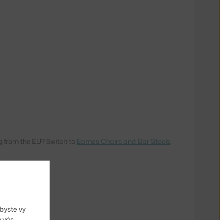
 from the EU? Switch to
Eames Chairs and Bar Stools
byste vy
m vás