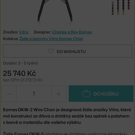
Značka:
Vitra
Designer:
Charles a Ray Eames
Kolekce:
Židle a barovky Vitra Eames Chair
DO WISHLISTU
Dodání: 3 - 5 týdnů
25 740 Kč
bez DPH: 21 272,73 Kč
−
+
DO KOŠÍKU
Eames DKW-2 Wire Chair je designová židle značky Vitra, která
má konstrukci ze dřeva a drátěný sedák bez opěrek s potahem
v barvě a materiálu dle vašeho výběru.
Židle Eames DKW-5
představuje drátěnou variaci na klasickou