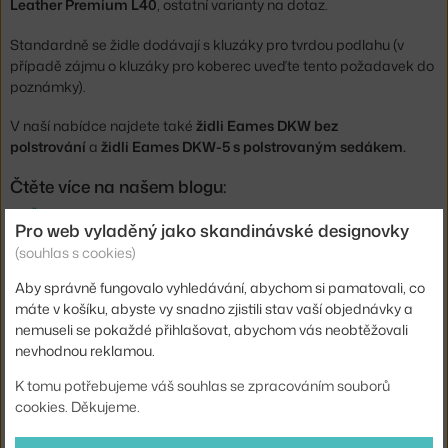
Leather Premium L40
, ostatní varianty na dotaz.
Standardně se židle dodávají s kluzáky pro tvrdou podlahu (v
případě zájmu o kluzáky pro koberec uveďte tento požadavek do
poznámky).
V naší nabídce najdete také
židli Eames DKW bez
polstrování
a
židli Eames DKW-5 s polstrovaným sedákem.
Čtěte více na našem blogu:
Židle Eames v proměnách času
Pro web vyladěný jako skandinávské designovky
Co znamenají zkratky u židlí Eames?
(souhlas s cookies)
Aby správně fungovalo vyhledávání, abychom si pamatovali, co
Výška:
85 cm
máte v košíku, abyste vy snadno zjistili stav vaší objednávky a
Výška sedáku:
44,5 cm
nemuseli se pokaždé přihlašovat, abychom vás neobtěžovali
nevhodnou reklamou.
Hloubka:
51 cm
K tomu potřebujeme váš souhlas se zpracováním souborů
Šířka:
49 cm
cookies. Děkujeme.
Područky:
bez područek