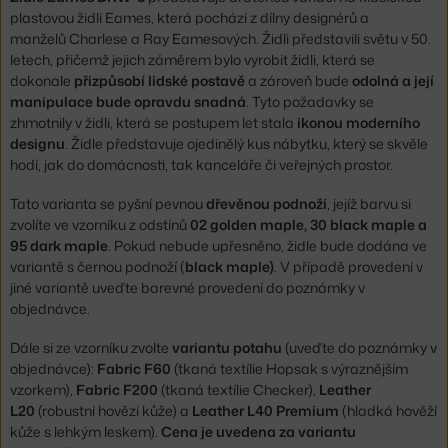
plastovou židli Eames, která pochází z dílny designérů a
manželů Charlese a Ray Eamesových. Židli představili světu v 50.
letech, přičemž jejich záměrem bylo vyrobit židli, která se
dokonale
přizpůsobí lidské postavě
a zároveň bude
odolná a její
manipulace bude opravdu snadná
. Tyto požadavky se
zhmotnily v židli, která se postupem let stala
ikonou moderního
designu
. Židle představuje ojedinělý kus nábytku, který se skvěle
hodí, jak do domácnosti, tak kanceláře či veřejných prostor.
Tato varianta se pyšní pevnou
dřevěnou podnoží
, jejíž barvu si
zvolíte ve vzorníku z odstínů
02 golden maple, 30 black maple a
95 dark maple
. Pokud nebude upřesněno, židle bude dodána ve
variantě s černou podnoží (
black maple)
. V případě provedení v
jiné variantě uveďte barevné provedení do poznámky v
objednávce.
Dále si ze vzorníku zvolte
variantu potahu
(uveďte do poznámky v
objednávce):
Fabric F60
(tkaná textílie Hopsak s výraznějším
vzorkem),
Fabric F200
(tkaná textílie Checker),
Leather
L20
(robustní hovězí kůže) a
Leather L40 Premium
(hladká hověží
kůže s lehkým leskem).
Cena je uvedena za variantu