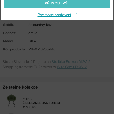
Barva:
písková
PŘIJMOUT VŠE
Materiál:
dřevo, ocel, textilní potah
Podrobné nastavení
Stohovatelné:
ne
Sedák:
čalouněný, kov
Podnož:
dřevo
Model:
DKW
Kód produktu
VIT-41216200-L40
Ste zo Slovenska? Prejdite na
Stolička Eames DKW-2
Shopping from the EU? Switch to
Wire Chair DKW-2
Ze stejné kolekce
VITRA
ŽIDLE EAMES DAX, FOREST
11 180 Kč