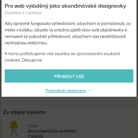
Područky:
bez područek
Pro web vyladěný jako skandinávské designovky
(souhlas s cookies)
Barva:
písková
Aby správně fungovalo vyhledávání, abychom si pamatovali, co
Materiál:
dřevo, ocel, textilní potah
máte v košíku, abyste vy snadno zjistili stav vaší objednávky a
Stohovatelné:
ne
nemuseli se pokaždé přihlašovat, abychom vás neobtěžovali
nevhodnou reklamou.
Sedák:
čalouněný, kov
Podnož:
dřevo
K tomu potřebujeme váš souhlas se zpracováním souborů
cookies. Děkujeme.
Model:
DKW
Kód produktu
VIT-41216200-L40-EX
PŘIJMOUT VŠE
Ste zo Slovenska? Prejdite na
Ex-display stolička Eames DKW-2
Podrobné nastavení
Ze stejné kolekce
VITRA
ŽIDLE EAMES DSR, MUSTARD
7 540 Kč