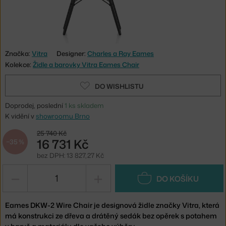
Značka:
Vitra
Designer:
Charles a Ray Eames
Kolekce:
Židle a barovky Vitra Eames Chair
DO WISHLISTU
Doprodej, poslední
1 ks skladem
K vidění v
showroomu Brno
25 740 Kč
16 731 Kč
−35 %
bez DPH: 13 827,27 Kč
−
+
DO KOŠÍKU
Eames DKW-2 Wire Chair je designová židle značky Vitra, která
má konstrukci ze dřeva a drátěný sedák bez opěrek s potahem