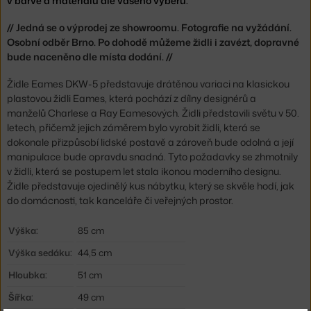
v barvě a materiálu dle vašeho výběru.
// Jedná se o výprodej ze showroomu. Fotografie na vyžádání.
Osobní odběr Brno. Po dohodě můžeme židli i zavézt, dopravné
bude naceněno dle místa dodání. //
Židle Eames DKW-5 představuje drátěnou variaci na klasickou
plastovou židli Eames, která pochází z dílny designérů a
manželů Charlese a Ray Eamesových. Židli představili světu v 50.
letech, přičemž jejich záměrem bylo vyrobit židli, která se
dokonale přizpůsobí lidské postavě a zároveň bude odolná a její
manipulace bude opravdu snadná. Tyto požadavky se zhmotnily
v židli, která se postupem let stala ikonou moderního designu.
Židle představuje ojedinělý kus nábytku, který se skvěle hodí, jak
do domácnosti, tak kanceláře či veřejných prostor.
Výška:
85 cm
Výška sedáku:
44,5 cm
Hloubka:
51 cm
Šířka:
49 cm