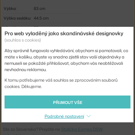
Výška:
83 cm
Výška sedáku:
44,5 cm
Hloubka:
55 cm
Pro web vyladěný jako skandinávské designovky
Šířka:
46,5 cm
(souhlas s cookies)
Područky:
bez područek
Aby správně fungovalo vyhledávání, abychom si pamatovali, co
Barva:
modrá
máte v košíku, abyste vy snadno zjistili stav vaší objednávky a
nemuseli se pokaždé přihlašovat, abychom vás neobtěžovali
Materiál:
polypropylen, dřevo, textil
nevhodnou reklamou.
Stohovatelné:
ne
K tomu potřebujeme váš souhlas se zpracováním souborů
Sedák:
čalouněný, plast
cookies. Děkujeme.
Podnož:
dřevo
PŘIJMOUT VŠE
Model:
DSW
Kód produktu
VIT-44030700-CP
Podrobné nastavení
Ste zo Slovenska? Prejdite na
Stolička Eames DSW,