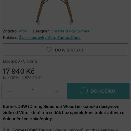
Značka:
Vitra
Designer:
Charles a Ray Eames
Kolekce:
Židle a barovky Vitra Eames Chair
DO WISHLISTU
Dodání: 3 - 5 týdnů
17 940 Kč
bez DPH: 14 826,45 Kč
−
+
DO KOŠÍKU
Eames DSW (Dining Sidechair Wood) je ikonická designová
židle od Vitra, která má sedák bez opěrek, konstrukci z dřeva a
čalounění celé skořepiny.
Židli Eames DSW
(Dining Sidechair Wood) navrhli designéři a