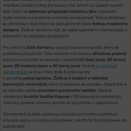
manželé Charles a Ray Eamesovi v 50. letech za účelem vyrobit
židli, která se
dokonale přizpůsobí lidskému tělu
a zároveň
bude odolná a snadno se s ní bude manipulovat. Tyto požadavky
se zhmotnily v židli, která se postupem let stala
ikonou moderního
designu
. Židle je navržena tak, že najde uplatnění v domácnosti, v
kanceláři i ve veřejných prostorách.
Pro všechny
židle Eames
je typický tvarovaný sedák, který se
perfektně přizpůsobí. Tato varianta má pevnou
dřevěnou podnož
,
jejíž barvu si zvolíte ve vzorníku z odstínů
02 zlatý javor, 95 tmavý
javor, 65 medový jasan a 30 černý javor
. Kromě
re-edice ze
sklolaminátu
se dnes Vitra židle Eames vyrábí
z pevného
polypropylenu
.
Židle je k dostání v několika
barevných variantách
, které si vyberete ze vzorníku. Stejně tak si
ze vzorníku zvolíte
provedení polstrování sedáku
, které je
vyrobeno z
kvalitní textílie Hopsak
v 35 barevných variantách.
Všechny zvolené varianty uveďte do poznámky v objednávce.
Standardně se židle dodávají s kluzáky pro tvrdou podlahu (v
případě zájmu o kluzáky pro koberec uveďte tento požadavek do
poznámky).