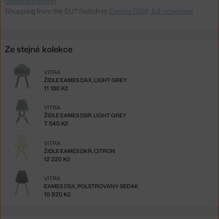
celopolstrovaná
Shopping from the EU? Switch to
Eames DSW, full-coverage
Ze stejné kolekce
VITRA
ŽIDLE EAMES DAX, LIGHT GREY
11 180 Kč
VITRA
ŽIDLE EAMES DSR, LIGHT GREY
7 540 Kč
VITRA
ŽIDLE EAMES DKR, CITRON
12 220 Kč
VITRA
EAMES DSX, POLSTROVANÝ SEDÁK
10 920 Kč