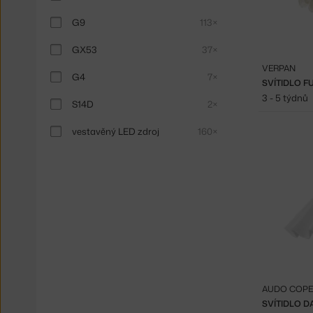
G9
113×
GX53
37×
VERPAN
G4
7×
SVÍTIDLO F
3 - 5 týdnů
S14D
2×
vestavěný LED zdroj
160×
AUDO COP
SVÍTIDLO D