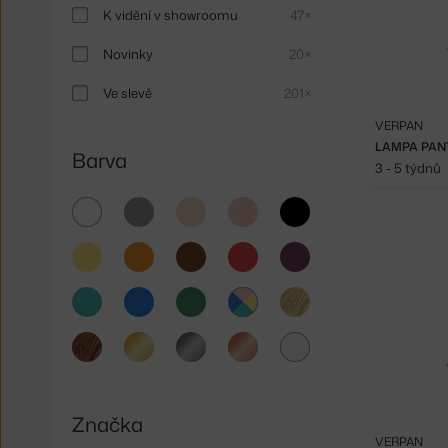
K vidění v showroomu
47×
Novinky
20×
Ve slevě
201×
VERPAN
LAMPA PAN
Barva
3 - 5 týdnů
bílá
šedá
béžová
růžová
černá
žlutá
oranžová
hnědá
červená
fialová
tyrkysová
modrá
zelená
světlé
dřevo
multicolor
tmavé
zlatá
stříbrná
měděná
čirá
dřevo
Značka
VERPAN