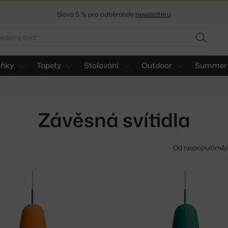
Sleva 5 % pro odběratele
newsletteru
30 dní na vrácení zboží
edat
HLEDAT
lňky
Tapety
Stolování
Outdoor
Summer 
Závěsná svítidla
Od nejpopulárněj