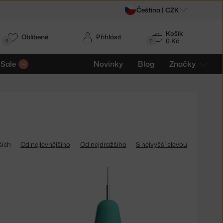
Čeština |
CZK
Košík
Oblíbené
Přihlásit
0 Kč
0
0
Sale
Novinky
Blog
Značky
ších
Od nejlevnějšího
Od nejdražšího
S nejvyšší slevou