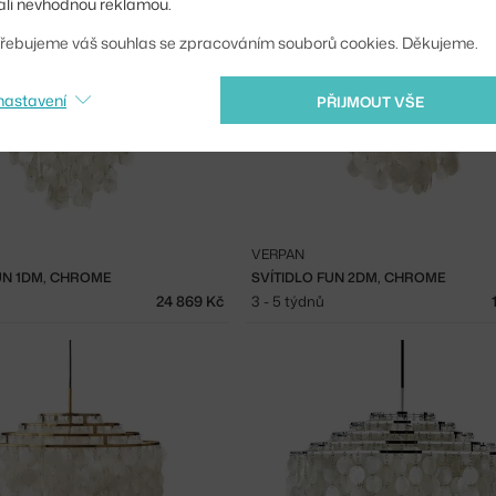
li nevhodnou reklamou.
řebujeme váš souhlas se zpracováním souborů cookies. Děkujeme.
nastavení
PŘIJMOUT VŠE
VERPAN
UN 1DM, CHROME
SVÍTIDLO FUN 2DM, CHROME
24 869 Kč
3 - 5 týdnů