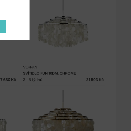
VERPAN
SVÍTIDLO FUN 10DM, CHROME
17 680 Kč
3 - 5 týdnů
31 503 Kč