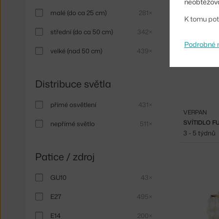
neobtěžova
malé (do ca 25 cm)
281×
K tomu pot
střední (do ca 50 cm)
342×
Podrobné 
velké (nad 50 cm)
439×
Distribuce světla
přímé osvětlení
431×
VERPAN
SVÍTIDLO F
nepřímé světlo
511×
3 - 5 týdnů
Patice / zdroj
GU10
43×
E27
495×
E14
200×