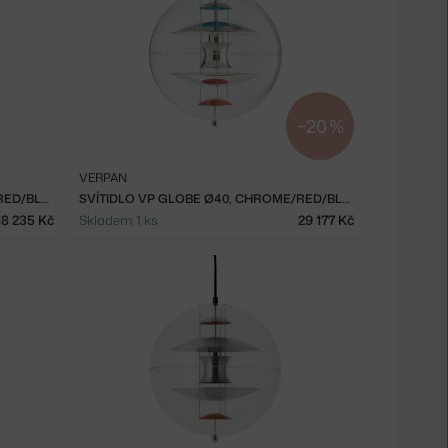
−20 %
VERPAN
SVÍTIDLO VP GLOBE Ø28, CHROME/RED/BLUE
SVÍTIDLO VP GLOBE Ø40, CHROME/RED/BLUE
18 235 Kč
Skladem 1 ks
29 177 Kč