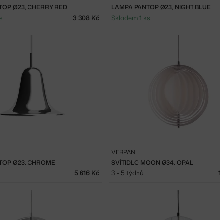
TOP Ø23, CHERRY RED
LAMPA PANTOP Ø23, NIGHT BLUE
s
3 308 Kč
Skladem 1 ks
VERPAN
TOP Ø23, CHROME
SVÍTIDLO MOON Ø34, OPAL
5 616 Kč
3 - 5 týdnů