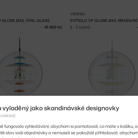
VERPAN
P GLOBE Ø40, OPAL GLASS
SVÍTIDLO VP GLOBE Ø40, BRASS/R
41 469 Kč
3 - 5 týdnů
b vyladěný jako skandinávské designovky
VERPAN
cookies)
SVÍTIDLO VP GLOBE Ø50, CHROME/RED/BLUE
SVÍTIDLO VP GLOBE Ø50, OPAL GLA
44 771 Kč
3 - 5 týdnů
ě fungovalo vyhledávání, abychom si pamatovali, co máte v košíku, a
stili stav vaší objednávky a nemuseli se pokaždé přihlašovat, abycho