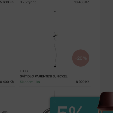
5 630 Kč
3 - 5 týdnů
10 400 Kč
−20 %
FLOS
SVÍTIDLO PARENTESI D, NICKEL
10 400 Kč
Skladem 1 ks
8 920 Kč
Zavřít