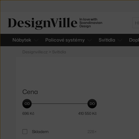
In love with
Hl
Scandinavian
Design
Nábytek
Policové systémy
Svítidla
Dop
Designville.cz
>
Svítidla
Cena
696
Kč
410 550
Kč
Skladem
228×