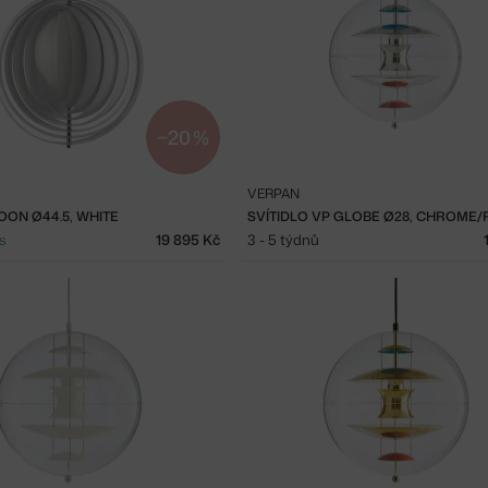
−20 %
VERPAN
OON Ø44.5, WHITE
s
19 895 Kč
3 - 5 týdnů