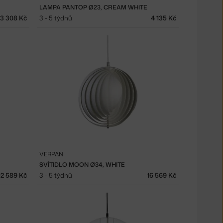
LAMPA PANTOP Ø23, CREAM WHITE
3 308 Kč
3 - 5 týdnů
4 135 Kč
VERPAN
SVÍTIDLO MOON Ø34, WHITE
12 589 Kč
3 - 5 týdnů
16 569 Kč