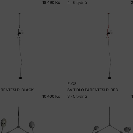
18 490 Kč
4 - 6 týdnů
2
FLOS
ARENTESI D, BLACK
SVÍTIDLO PARENTESI D, RED
10 400 Kč
3 - 5 týdnů