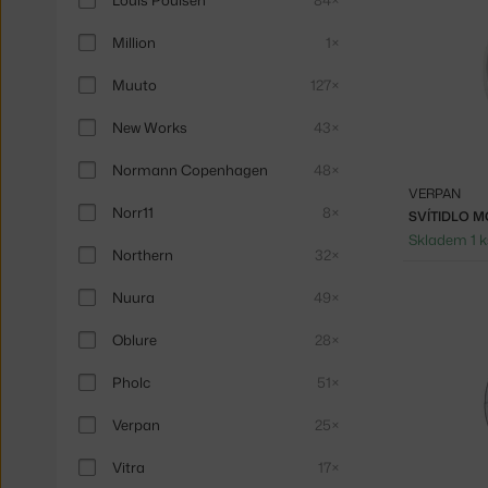
Million
1×
Muuto
127×
New Works
43×
Normann Copenhagen
48×
VERPAN
Norr11
8×
SVÍTIDLO M
Skladem 1 k
Northern
32×
Nuura
49×
Oblure
28×
Pholc
51×
Verpan
25×
Vitra
17×