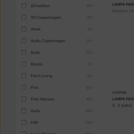
LAMPA PAN
&Tradition
111×
Skladem 1 k
101 Copenhagen
47×
Artek
8×
Audo Copenhagen
24×
Bolia
63×
Brokis
5×
Ferm Living
16×
Flos
83×
VERPAN
Fritz Hansen
45×
LAMPA PAN
3 - 5 týdnů
Gubi
64×
HAY
102×
Louis Poulsen
84×