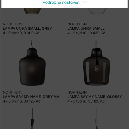
Podrobné nastavení
NORTHERN
NORTHERN
LAMPA UNIKA SMALL, GREY
LAMPA UNIKA SMALL
4 - 6 týdnů
,
8 900 Kč
4 - 6 týdnů
,
10 430 Kč
NORTHERN
NORTHERN
LAMPA SAY MY NAME, GREY MATT
LAMPA SAY MY NAME, GLOSSY GREY
4 - 6 týdnů
,
33 125 Kč
4 - 6 týdnů
,
33 125 Kč