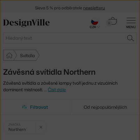
Sleva 5 % pro odběratele
newsletteru
30 dní na vrácení zboží
Košík
0
CZK
MENU
0 Kč
Hledat
HLE
Svítidla
Závěsná svítidla Northern
Závěsná svítidla a závěsné lampy tvoří jednu z vizuálních
dominant místnosti.
…
Číst dále
Filtrovat
Od nejpopulárnějších
Vybrané
Zrušit filtr
ZNAČKA
Northern
filtry: