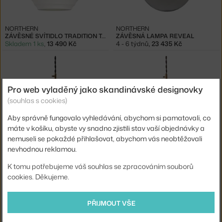
NORTHERN
NORTHERN
ZÁVĚSNÉ SVÍTIDLO TRADITION TALL
ZÁVĚSNÁ LAMPA REVEAL
Skladem 1 ks
,
13 490 Kč
4 - 6 týdnů
,
23 435 Kč
Pro web vyladěný jako skandinávské designovky
(souhlas s cookies)
Aby správně fungovalo vyhledávání, abychom si pamatovali, co
máte v košíku, abyste vy snadno zjistili stav vaší objednávky a
nemuseli se pokaždé přihlašovat, abychom vás neobtěžovali
NORTHERN
NORTHERN
nevhodnou reklamou.
LAMPA UNIKA LARGE, GREY
LAMPA UNIKA LARGE
4 - 6 týdnů
,
10 175 Kč
4 - 6 týdnů
,
11 705 Kč
K tomu potřebujeme váš souhlas se zpracováním souborů
cookies. Děkujeme.
PŘIJMOUT VŠE