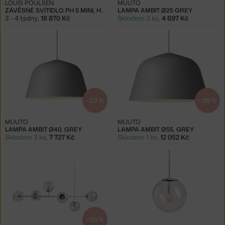
LOUIS POULSEN
MUUTO
ZÁVĚSNÉ SVÍTIDLO PH 5 MINI, HUES OF GREY
LAMPA AMBIT Ø25 GREY
3 - 4 týdny
,
18 870 Kč
Skladem 3 ks
,
4 697 Kč
−23 %
−20 %
MUUTO
MUUTO
LAMPA AMBIT Ø40, GREY
LAMPA AMBIT Ø55, GREY
Skladem 3 ks
,
7 727 Kč
Skladem 1 ks
,
12 052 Kč
−30 %