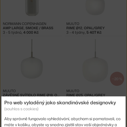
NORMANN COPENHAGEN
MUUTO
AMP LARGE, SMOKE / BRASS
RIME Ø12, OPAL/GREY
3 - 5 týdnů
,
4 000 Kč
3 - 4 týdny
,
5 407 Kč
−20 %
MUUTO
MUUTO
ZÁVĚSNÉ SVÍTIDLO RIME Ø18, OPAL/GREY
RIME Ø25, OPAL/GREY
3 - 4 týdny
,
6 916 Kč
Skladem 2 ks
,
7 626 Kč
Pro web vyladěný jako skandinávské designovky
(souhlas s cookies)
Aby správně fungovalo vyhledávání, abychom si pamatovali, co
máte v košíku, abyste vy snadno zjistili stav vaší objednávky a