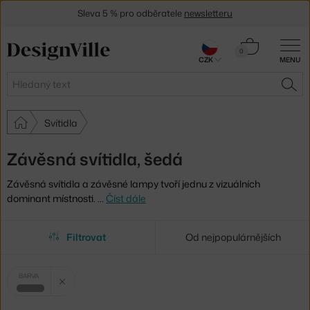
Sleva 5 % pro odběratele
newsletteru
30 dní na vrácení zboží
Košík
0
CZK
MENU
0 Kč
Hledat
HLE
Svítidla
Závěsná svítidla, šedá
Závěsná svítidla a závěsné lampy tvoří jednu z vizuálních
dominant místnosti.
…
Číst dále
Filtrovat
Od nejpopulárnějších
Vybrané
Zrušit filtr
BARVA
filtry:
šedá