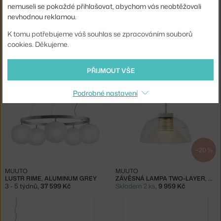
nemuseli se pokaždé přihlašovat, abychom vás neobtěžovali
nevhodnou reklamou.
K tomu potřebujeme váš souhlas se zpracováním souborů
cookies. Děkujeme.
MUUTO
MUUTO
RIME Ø37, OPAL/GREY
RIME Ø45, OPAL/GREY
3 - 4 týdny
,
12 550 Kč
3 - 4 týdny
,
16 976 Kč
PŘIJMOUT VŠE
Podrobné nastavení
−20 %
MUUTO
MUUTO
LUSTR RIME, ALUMINUM GREY
ZÁVĚSNÁ LAMPA TWO-LAYER, GREY
3 - 5 týdnů
,
37 599 Kč
Skladem 2 ks
,
9 959 Kč