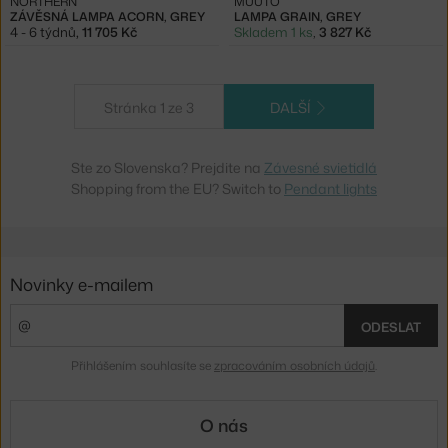
NORTHERN
MUUTO
ZÁVĚSNÁ LAMPA ACORN, GREY
LAMPA GRAIN, GREY
4 - 6 týdnů
,
11 705 Kč
Skladem 1 ks
,
3 827 Kč
Stránka 1 ze 3
DALŠÍ
Ste zo Slovenska? Prejdite na
Závesné svietidlá
Shopping from the EU? Switch to
Pendant lights
Novinky e-mailem
ODESLAT
Přihlášením souhlasíte se
zpracováním osobních údajů
.
O nás