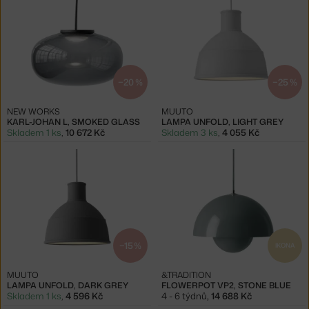
−20 %
−25 %
NEW WORKS
MUUTO
KARL-JOHAN L, SMOKED GLASS
LAMPA UNFOLD, LIGHT GREY
Skladem 1 ks
,
10 672 Kč
Skladem 3 ks
,
4 055 Kč
−15 %
IKONA
MUUTO
&TRADITION
LAMPA UNFOLD, DARK GREY
FLOWERPOT VP2, STONE BLUE
Skladem 1 ks
,
4 596 Kč
4 - 6 týdnů
,
14 688 Kč