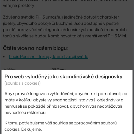
veřejné prostory.
Závěsná svítidla PH 5 umožňují jedinečně dotvořit charakter
jídelny, obývacího pokoje či kuchyně. Jsou dostupné v pestré
paletě barev, včetně elegantních klasických odstínů i moderních
tónů a skvěle se budou kombinovat také s menší verzí PH 5 Mini.
Čtěte více na našem blogu:
Louis Poulsen – lampy, které tvarují světlo
Výška:
26,7 cm
Pro web vyladěný jako skandinávské designovky
Průměr:
50 cm
(souhlas s cookies)
Velikost svítidla:
velké (nad 50 cm)
Aby správně fungovalo vyhledávání, abychom si pamatovali, co
Barva:
světle šedá
máte v košíku, abyste vy snadno zjistili stav vaší objednávky a
nemuseli se pokaždé přihlašovat, abychom vás neobtěžovali
Materiál:
ocel
nevhodnou reklamou.
Délka kabelu:
3 m
K tomu potřebujeme váš souhlas se zpracováním souborů
Krytí:
IP20
cookies. Děkujeme.