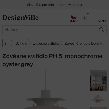
Sleva 5 % pro odběratele
newsletteru
30 dní na vrácení zboží
Košík
0
CZK
MENU
0 Kč
Hledat
HLE
Svítidla
Závěsná svítidla
Závěsná svítidla Louis Poul
Závěsné svítidlo PH 5, monochrome
oyster grey