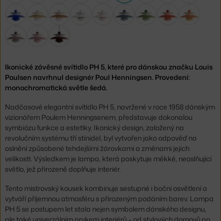
Ikonické závěsné svítidlo PH 5, které pro dánskou značku Louis
Poulsen navrhnul designér Poul Henningsen. Provedení:
monochromatická světle šedá.
Nadčasové elegantní svítidlo PH 5, navržené v roce 1958 dánským
vizionářem Poulem Henningsenem, představuje dokonalou
symbiózu funkce a estetiky. Ikonický design, založený na
revolučním systému tří stínidel, byl vytvořen jako odpověď na
oslnění způsobené tehdejšími žárovkami a změnami jejich
velikosti. Výsledkem je lampa, která poskytuje měkké, neoslňující
světlo, jež přirozeně doplňuje interiér.
Tento mistrovský kousek kombinuje sestupné i boční osvětlení a
vytváří příjemnou atmosféru s přirozeným podáním barev. Lampa
PH 5 se postupem let stala nejen symbolem dánského designu,
ale také univerzálním prvkem interiérů – od stylových domovů po