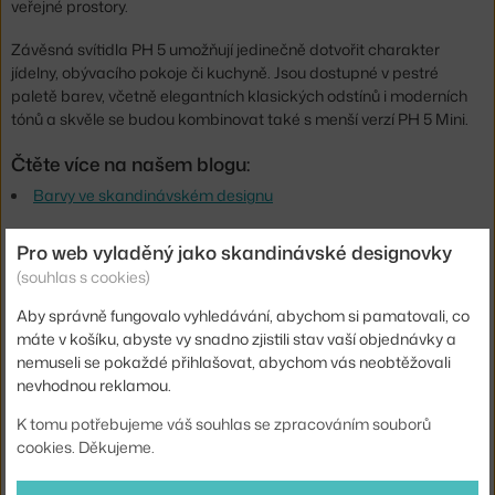
veřejné prostory.
Závěsná svítidla PH 5 umožňují jedinečně dotvořit charakter
jídelny, obývacího pokoje či kuchyně. Jsou dostupné v pestré
paletě barev, včetně elegantních klasických odstínů i moderních
tónů a skvěle se budou kombinovat také s menší verzí PH 5 Mini.
Čtěte více na našem blogu:
Barvy ve skandinávském designu
Výška:
26,7 cm
Pro web vyladěný jako skandinávské designovky
(souhlas s cookies)
Průměr:
50 cm
Velikost svítidla:
velké (nad 50 cm)
Aby správně fungovalo vyhledávání, abychom si pamatovali, co
máte v košíku, abyste vy snadno zjistili stav vaší objednávky a
Barva:
růžová, světle růžová
nemuseli se pokaždé přihlašovat, abychom vás neobtěžovali
nevhodnou reklamou.
Materiál:
ocel
Délka kabelu:
3 m
K tomu potřebujeme váš souhlas se zpracováním souborů
cookies. Děkujeme.
Krytí:
IP20
Obsahuje stropní krytku:
ano