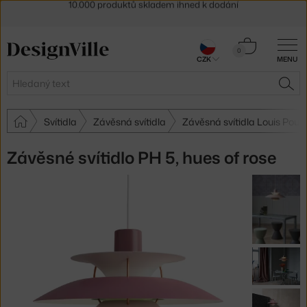
Sleva 5 % pro odběratele
newsletteru
30 dní na vrácení zboží
Košík
0
CZK
MENU
0 Kč
Hledat
HLE
Svítidla
Závěsná svítidla
Závěsná svítidla Louis Poul
Závěsné svítidlo PH 5, hues of rose