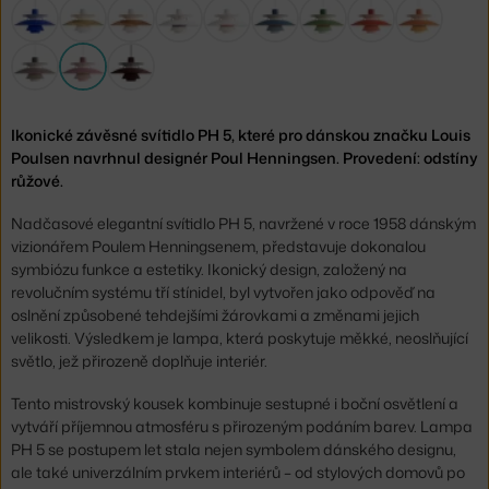
Ikonické závěsné svítidlo PH 5, které pro dánskou značku Louis
Poulsen navrhnul designér Poul Henningsen. Provedení: odstíny
růžové.
Nadčasové elegantní svítidlo PH 5, navržené v roce 1958 dánským
vizionářem Poulem Henningsenem, představuje dokonalou
symbiózu funkce a estetiky. Ikonický design, založený na
revolučním systému tří stínidel, byl vytvořen jako odpověď na
oslnění způsobené tehdejšími žárovkami a změnami jejich
velikosti. Výsledkem je lampa, která poskytuje měkké, neoslňující
světlo, jež přirozeně doplňuje interiér.
Tento mistrovský kousek kombinuje sestupné i boční osvětlení a
vytváří příjemnou atmosféru s přirozeným podáním barev. Lampa
PH 5 se postupem let stala nejen symbolem dánského designu,
ale také univerzálním prvkem interiérů – od stylových domovů po