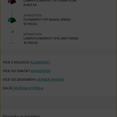
LAMPA FLOWERPOT VP7, DARK PLUM
8 662 Kč
&TRADITION
FLOWERPOT VP7, SIGNAL GREEN
10 190 Kč
&TRADITION
LAMPA FLOWERPOT VP12, GREY BEIGE
16 550 Kč
VÍCE Z KOLEKCE
FLOWERPOT
VÍCE OD ZNAČKY
&TRADITION
VÍCE OD DESIGNÉRA
VERNER PANTON
DALŠÍ
ZÁVĚSNÁ SVÍTIDLA
Novinky e-mailem