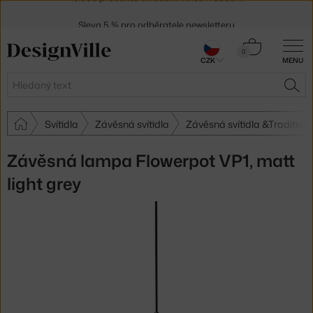
Sleva 5 % pro odběratele
newsletteru
30 dní na vrácení zboží
Košík
0
CZK
MENU
0 Kč
Hledat
HLE
Svítidla
Závěsná svítidla
Závěsná svítidla &Tradition
Závěsná lampa Flowerpot VP1, matt
light grey