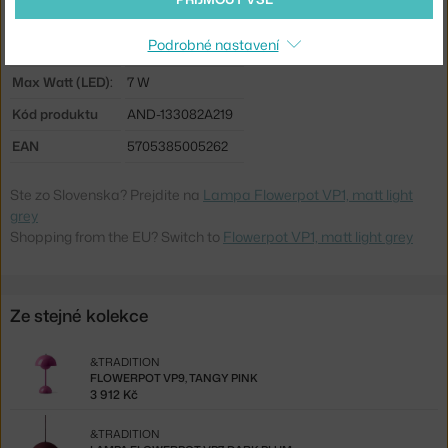
Distribuce světla:
přímé osvětlení
Podrobné nastavení
Zdroj součástí:
ne
Max Watt (LED):
7 W
Kód produktu
AND-133082A219
EAN
5705385005262
Ste zo Slovenska? Prejdite na
Lampa Flowerpot VP1, matt light
grey
Shopping from the EU? Switch to
Flowerpot VP1, matt light grey
Ze stejné kolekce
&TRADITION
FLOWERPOT VP9, TANGY PINK
3 912 Kč
&TRADITION