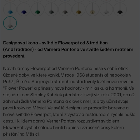
Designová ikona - svítidlo Flowerpot od &tradition
(AndTradition) - od Vernera Pantona ve světle šedém matném
provedení.
Návrh lampy Flowerpot od Vernera Pantona nese v sobě otisk
úžasné doby, ve které vznikl. V roce 1968 studentské nepokoje v
Paříži, Římě a Spojených státech odstartovaly květinovou revoluci
"Flower Power" a přinesly nové hodnoty - mír, lásku a harmonii. Ve
stejném roce Stanley Kubrick představil svoji vizi roku 2001, do níž
zahrnul i židli Vernera Pantona a člověk měl již brzy učinit svoje
první kroky na Měsíci. Ve světě designu se prosadilo barevné a
hravé svítidlo Flowerpot, které z výstav a restaurací si rychle našlo
cestu i k lidem domů. Verner Panton rozpustilým svítidlem
FlowerPot vystihl náladu hnutí hippies i vzrušené časy kolem
přistání na Měsíci.