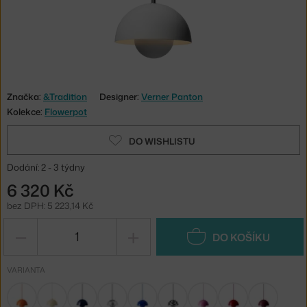
Značka:
&Tradition
Designer:
Verner Panton
Kolekce:
Flowerpot
DO WISHLISTU
Dodání: 2 - 3 týdny
6 320 Kč
bez DPH: 5 223,14 Kč
−
+
DO KOŠÍKU
VARIANTA