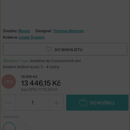
Značka:
Muuto
Designer:
Thomas Bentzen
Kolekce:
Linear System
DO WISHLISTU
Skladem 1 kus
, dodáme do 2 pracovních dní
Dodání dalších kusů: 3 - 4 týdny
15 819 Kč
13 446,15 Kč
−15 %
bez DPH: 11 112,52 Kč
−
+
DO KOŠÍKU
VARIANTA