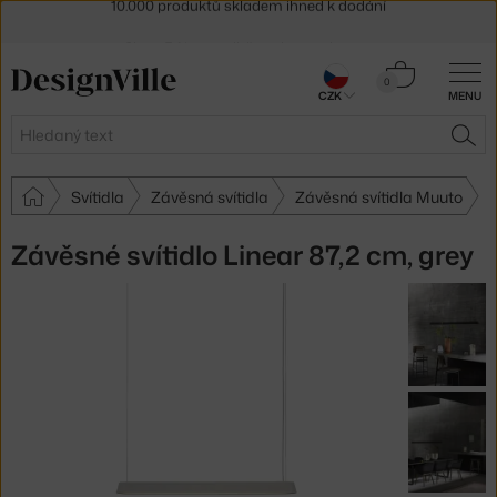
Sleva 5 % pro odběratele
newsletteru
30 dní na vrácení zboží
Košík
0
CZK
MENU
0 Kč
Hledat
HLE
Svítidla
Závěsná svítidla
Závěsná svítidla Muuto
Závěsné svítidlo Linear 87,2 cm, grey