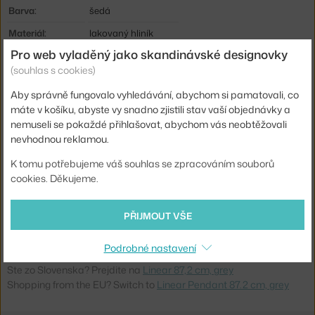
Barva:
šedá
Materiál:
lakovaný hliník
Pro web vyladěný jako skandinávské designovky
Délka kabelu:
4 m
(souhlas s cookies)
Krytí:
IP20
Aby správně fungovalo vyhledávání, abychom si pamatovali, co
Hlavní materiál:
kov
máte v košíku, abyste vy snadno zjistili stav vaší objednávky a
Patice / zdroj:
vestavěný LED zdroj
nemuseli se pokaždé přihlašovat, abychom vás neobtěžovali
nevhodnou reklamou.
Stmívatelné:
ano
K tomu potřebujeme váš souhlas se zpracováním souborů
Distribuce světla:
přímé osvětlení
cookies. Děkujeme.
Zdroj součástí:
ano, vestavěný
Kód produktu
MUU-LLPEN8702
PŘIJMOUT VŠE
EAN
5713295093279
Podrobné nastavení
Ste zo Slovenska? Prejdite na
Linear 87,2 cm, grey
Shopping from the EU? Switch to
Linear Pendant 87.2 cm, grey