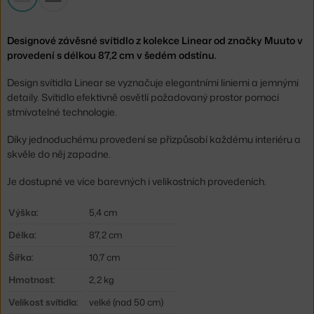
Designové závěsné svítidlo z kolekce Linear od značky Muuto v
provedení s délkou 87,2 cm v šedém odstínu.
Design svítidla Linear se vyznačuje elegantními liniemi a jemnými
detaily. Svítidlo efektivně osvětlí požadovaný prostor pomocí
stmívatelné technologie.
Díky jednoduchému provedení se přizpůsobí každému interiéru a
skvěle do něj zapadne.
Je dostupné ve více barevných i velikostních provedeních.
Výška:
5,4 cm
Délka:
87,2 cm
Šířka:
10,7 cm
Hmotnost:
2,2 kg
Velikost svítidla:
velké (nad 50 cm)