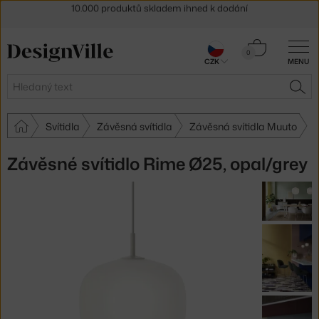
Sleva 5 % pro odběratele
newsletteru
30 dní na vrácení zboží
Košík
0
CZK
MENU
0 Kč
Hledat
HLE
Svítidla
Závěsná svítidla
Závěsná svítidla Muuto
Závěsné svítidlo Rime Ø25, opal/grey