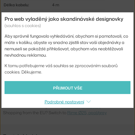
Délka kabelu:
4 m
Krytí:
IP20
Pro web vyladěný jako skandinávské designovky
Obsahuje stropní krytku:
ano
(souhlas s cookies)
Hlavní materiál:
sklo
Aby správně fungovalo vyhledávání, abychom si pamatovali, co
máte v košíku, abyste vy snadno zjistili stav vaší objednávky a
Patice / zdroj:
E14
nemuseli se pokaždé přihlašovat, abychom vás neobtěžovali
Distribuce světla:
nepřímé světlo
nevhodnou reklamou.
Zdroj součástí:
ne
K tomu potřebujeme váš souhlas se zpracováním souborů
cookies. Děkujeme.
Max Watt (LED):
10 W
Kód produktu
MUU-RIMPEN2503
PŘIJMOUT VŠE
EAN
5713294581128
Podrobné nastavení
Ste zo Slovenska? Prejdite na
Rime Ø25, opal/grey
Shopping from the EU? Switch to
Rime Ø25, opal/grey