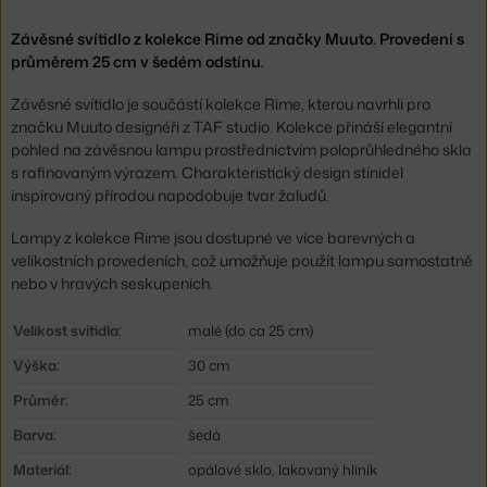
Závěsné svítidlo z kolekce Rime od značky Muuto. Provedení s
průměrem 25 cm v šedém odstínu.
Závěsné svítidlo je součástí kolekce Rime, kterou navrhli pro
značku Muuto designéři z TAF studio. Kolekce přináší elegantní
pohled na závěsnou lampu prostřednictvím poloprůhledného skla
s rafinovaným výrazem. Charakteristický design stínidel
inspirovaný přírodou napodobuje tvar žaludů.
Lampy z kolekce Rime jsou dostupné ve více barevných a
velikostních provedeních, což umožňuje použít lampu samostatně
nebo v hravých seskupeních.
Velikost svítidla:
malé (do ca 25 cm)
Výška:
30 cm
Průměr:
25 cm
Barva:
šedá
Materiál:
opálové sklo, lakovaný hliník