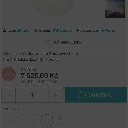
Značka:
Muuto
Designer:
TAF Studio
Kolekce:
Lampy Rime
DO WISHLISTU
Skladem 2 ks
, dodáme do 2 pracovních dní
Dodání dalších kusů: 3 - 4 týdny
9 532 Kč
7 625,60 Kč
−20 %
bez DPH: 6 302,15 Kč
−
+
DO KOŠÍKU
VARIANTA