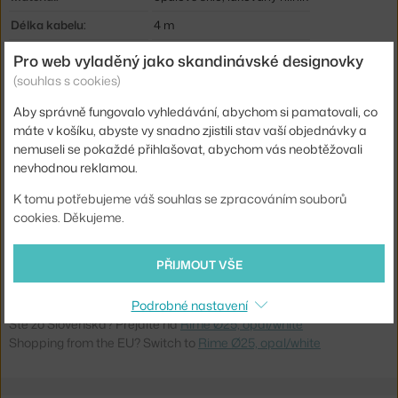
Délka kabelu:
4 m
Krytí:
IP20
Pro web vyladěný jako skandinávské designovky
(souhlas s cookies)
Obsahuje stropní krytku:
ano
Hlavní materiál:
sklo
Aby správně fungovalo vyhledávání, abychom si pamatovali, co
máte v košíku, abyste vy snadno zjistili stav vaší objednávky a
Patice / zdroj:
E14
nemuseli se pokaždé přihlašovat, abychom vás neobtěžovali
nevhodnou reklamou.
Distribuce světla:
nepřímé světlo
Zdroj součástí:
ne
K tomu potřebujeme váš souhlas se zpracováním souborů
cookies. Děkujeme.
Max Watt (LED):
10 W
Kód produktu
MUU-RIMPEN2504
PŘIJMOUT VŠE
EAN
5713294581043
Podrobné nastavení
Ste zo Slovenska? Prejdite na
Rime Ø25, opal/white
Shopping from the EU? Switch to
Rime Ø25, opal/white