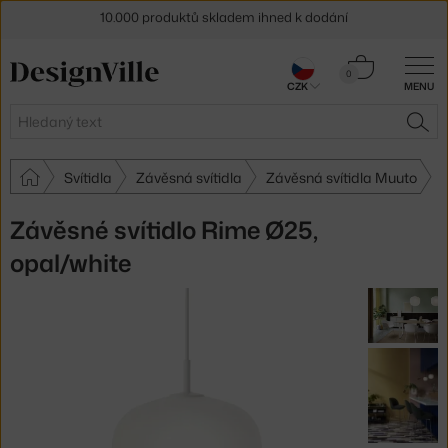
Sleva 5 % pro odběratele
newsletteru
Košík
0
30 dní na vrácení zboží
CZK
MENU
0 Kč
Hledat
HLE
Svítidla
Závěsná svítidla
Závěsná svítidla Muuto
Závěsné svítidlo Rime Ø25,
opal/white