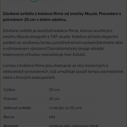
Závěsné svítidlo z kolekce Rime od značky Muuto. Provedení s
průměrem 25 cm v bílém odstínu.
Závěsné svítidlo je součástí kolekce Rime, kterou navrhli pro
značku Muuto designéři z TAF studio. Kolekce přináší elegantní
pohled na závěsnou lampu prostřednictvím poloprůhledného skla
s rafinovaným výrazem.Charakteristický design stínidel
inspirovaný přírodou napodobuje tvar žaludů.
Lampy z kolekce Rime jsou dostupné ve více barevných a
velikostních provedeních, což umožňuje použít lampu samostatně
nebo v hravých seskupeních.
Výška:
30 cm
Průměr:
25 cm
Velikost svítidla:
malé (do ca 25 cm)
Barva:
bílá
Materiál:
opálové sklo, lakovaný hliník