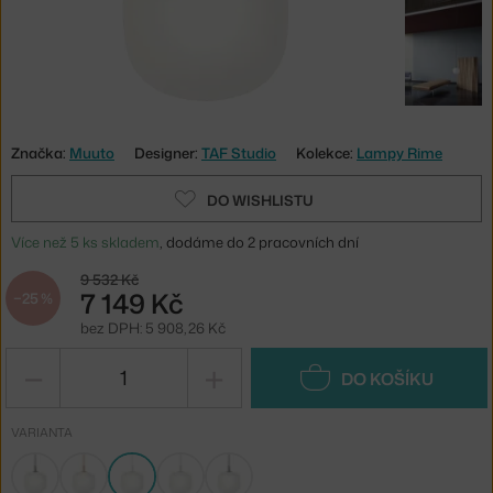
Značka:
Muuto
Designer:
TAF Studio
Kolekce:
Lampy Rime
DO WISHLISTU
Více než 5 ks skladem
, dodáme do 2 pracovních dní
9 532 Kč
7 149 Kč
−25 %
bez DPH: 5 908,26 Kč
−
+
DO KOŠÍKU
VARIANTA