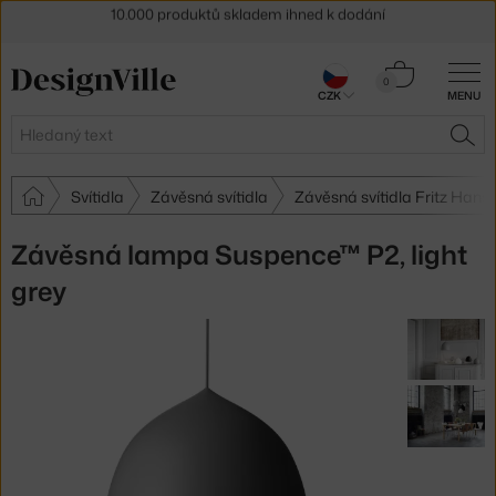
Sleva 5 % pro odběratele
newsletteru
30 dní na vrácení zboží
Košík
0
CZK
MENU
0 Kč
Hledat
HLE
Svítidla
Závěsná svítidla
Závěsná svítidla Fritz Hans
Závěsná lampa Suspence™ P2, light
grey