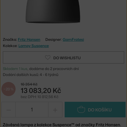
Značka:
Fritz Hansen
Designer:
GamFratesi
Kolekce:
Lampy Suspence
DO WISHLISTU
Skladem 1 kus
, dodáme do 2 pracovních dní
Dodání dalších kusů: 4 - 6 týdnů
16 354 Kč
13 083,20 Kč
−20 %
bez DPH: 10 812,56 Kč
−
+
DO KOŠÍKU
Závěsná lampa z kolekce Suspence™ od značky Fritz Hansen.