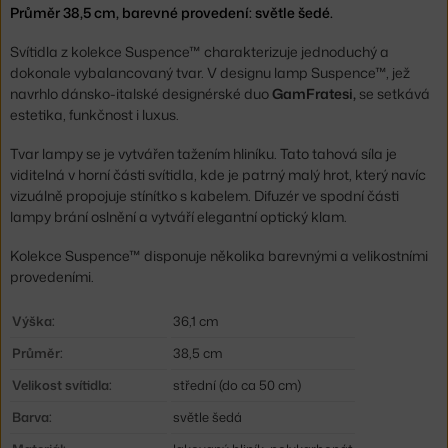
Průměr 38,5 cm, barevné provedení: světle šedé.
Svítidla z kolekce Suspence™ charakterizuje jednoduchý a
dokonale vybalancovaný tvar. V designu lamp Suspence™, jež
navrhlo dánsko-italské designérské duo
GamFratesi,
se setkává
estetika, funkčnost i luxus.
Tvar lampy se je vytvářen tažením hliníku. Tato tahová síla je
viditelná v horní části svítidla, kde je patrný malý hrot, který navíc
vizuálně propojuje stínítko s kabelem. Difuzér ve spodní části
lampy brání oslnění a vytváří elegantní optický klam.
Kolekce Suspence™ disponuje několika barevnými a velikostními
provedeními.
Výška:
36,1 cm
Průměr:
38,5 cm
Velikost svítidla:
střední (do ca 50 cm)
Barva:
světle šedá