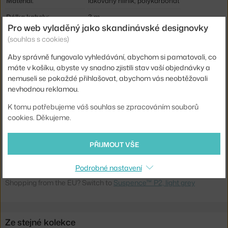
Materiál:
lakovaný hliník, polykarbonát
Délka kabelu:
3 m
Pro web vyladěný jako skandinávské designovky
Obsahuje stropní krytku:
ano
(souhlas s cookies)
Hlavní materiál:
kov
Aby správně fungovalo vyhledávání, abychom si pamatovali, co
Patice / zdroj:
E27
máte v košíku, abyste vy snadno zjistili stav vaší objednávky a
nemuseli se pokaždé přihlašovat, abychom vás neobtěžovali
Distribuce světla:
přímé osvětlení
nevhodnou reklamou.
Zdroj součástí:
ne
K tomu potřebujeme váš souhlas se zpracováním souborů
Max Watt (LED):
100 W
cookies. Děkujeme.
Kód produktu
FHA-54400812
PŘIJMOUT VŠE
EAN
5702371008122
Podrobné nastavení
Ste zo Slovenska? Prejdite na
Lampa Suspence™ P2, light grey
Shopping from the EU? Switch to
Suspence™ P2, light grey
Ze stejné kolekce