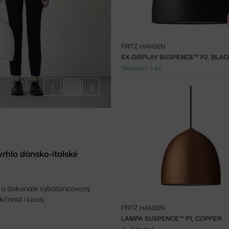
FRITZ HANSEN
EX-DISPLAY SUSPENCE™ P2, BLAC
Skladem 1 ks
1
2
3
rhlo dánsko-italské
ý a dokonale vybalancovaný
čnost i luxus.
FRITZ HANSEN
LAMPA SUSPENCE™ P1, COPPER