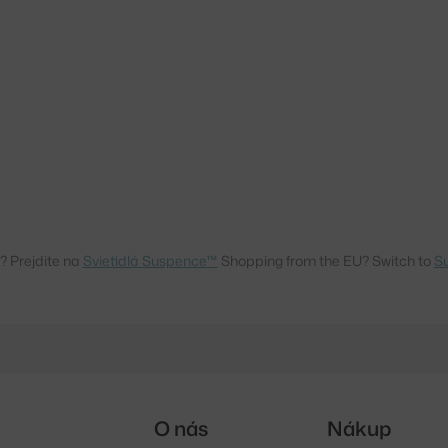
? Prejdite na
Svietidlá Suspence™
Shopping from the EU? Switch to
S
O nás
Nákup