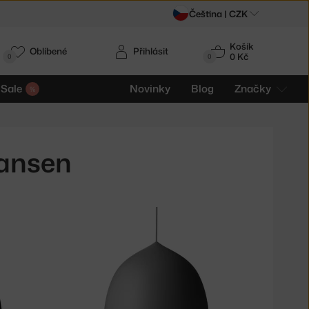
Čeština |
CZK
Košík
Oblíbené
Přihlásit
0 Kč
0
0
Sale
Novinky
Blog
Značky
Hansen