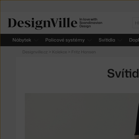
In love with
Hl
Scandinavian
Design
Nábytek
Policové systémy
Svítidla
Dop
Designville.cz
>
Kolekce
>
Fritz Hansen
Svíti
Produkty
v
kolekci
Lampy
Suspence