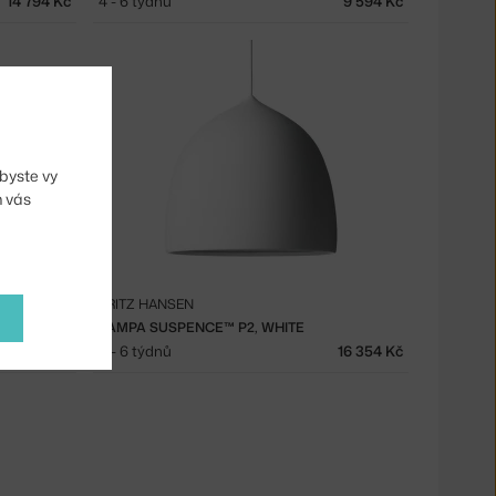
14 794 Kč
4 - 6 týdnů
9 594 Kč
byste vy
m vás
FRITZ HANSEN
LAMPA SUSPENCE™ P2, WHITE
29 874 Kč
4 - 6 týdnů
16 354 Kč