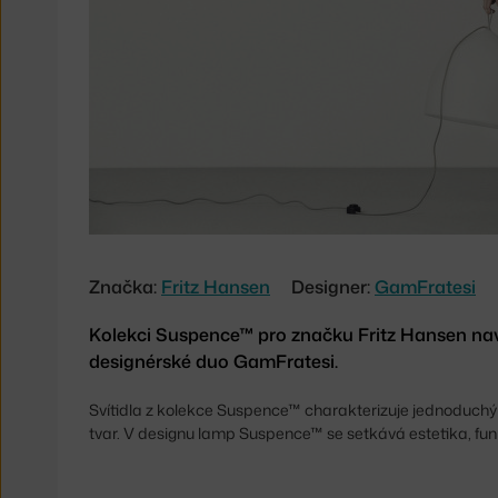
Značka:
Fritz Hansen
Designer:
GamFratesi
Kolekci Suspence™ pro značku Fritz Hansen nav
designérské duo GamFratesi.
Svítidla z kolekce Suspence™ charakterizuje jednoduch
tvar. V designu lamp Suspence™ se setkává estetika, funk