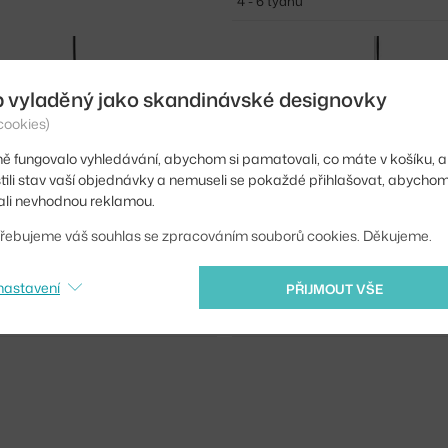
4 - 6 týdnů
b vyladěný jako skandinávské designovky
cookies)
ě fungovalo vyhledávání, abychom si pamatovali, co máte v košíku, a
stili stav vaší objednávky a nemuseli se pokaždé přihlašovat, abycho
li nevhodnou reklamou.
řebujeme váš souhlas se zpracováním souborů cookies. Děkujeme.
NSEN
FRITZ HANSEN
nastavení
PŘIJMOUT VŠE
SPENCE™ P1, BLACK
LAMPA SUSPENCE™ P2, COPPER
ů
9 594 Kč
4 - 6 týdnů