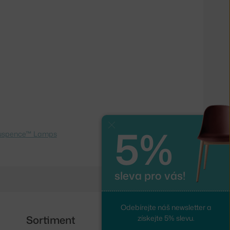
5%
Zavřít
uspence™ Lamps
sleva pro vás!
Odebírejte náš newsletter a
Sortiment
Sledujte nás
získejte 5% slevu.