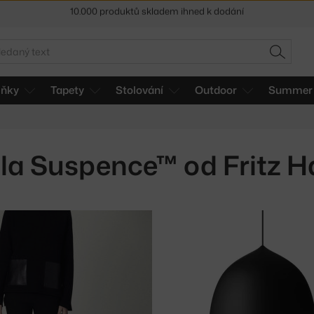
Sleva 5 % pro odběratele
newsletteru
30 dní na vrácení zboží
edat
HLEDAT
lňky
Tapety
Stolování
Outdoor
Summer 
dla Suspence™ od Fritz 