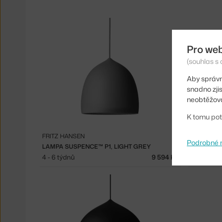
Pro we
(souhlas s 
Aby správn
snadno zji
neobtěžova
K tomu pot
FRITZ HANSEN
FRITZ HA
Podrobné 
LAMPA SUSPENCE™ P1, LIGHT GREY
LAMPA SU
4 - 6 týdnů
9 594 Kč
4 - 6 týdn