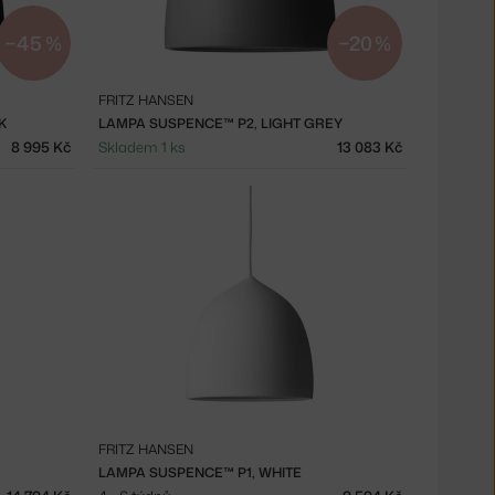
−45 %
−20 %
FRITZ HANSEN
K
LAMPA SUSPENCE™ P2, LIGHT GREY
8 995 Kč
Skladem 1 ks
13 083 Kč
FRITZ HANSEN
LAMPA SUSPENCE™ P1, WHITE