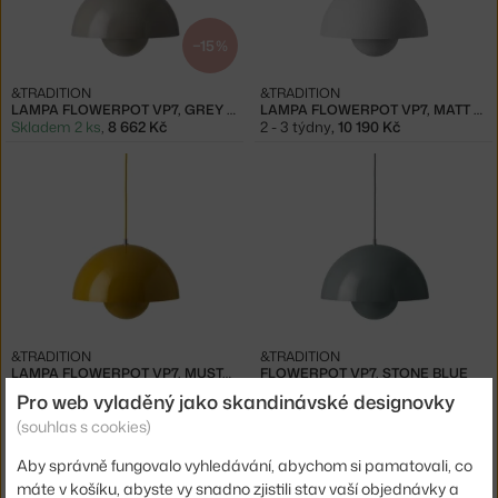
−15 %
&TRADITION
&TRADITION
LAMPA FLOWERPOT VP7, GREY BEIGE
LAMPA FLOWERPOT VP7, MATT LIGHT GREY
Skladem 2 ks
,
8 662 Kč
2 - 3 týdny
,
10 190 Kč
&TRADITION
&TRADITION
LAMPA FLOWERPOT VP7, MUSTARD
FLOWERPOT VP7, STONE BLUE
2 - 3 týdny
,
10 190 Kč
2 - 3 týdny
,
10 190 Kč
Pro web vyladěný jako skandinávské designovky
(souhlas s cookies)
Aby správně fungovalo vyhledávání, abychom si pamatovali, co
máte v košíku, abyste vy snadno zjistili stav vaší objednávky a