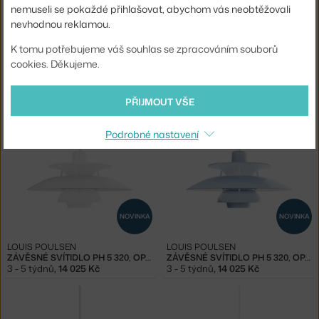
nemuseli se pokaždé přihlašovat, abychom vás neobtěžovali
nevhodnou reklamou.
K tomu potřebujeme váš souhlas se zpracováním souborů
NOVINKA
cookies. Děkujeme.
&TRADITION
LOUIS POULSEN
FLOWERPOT VP7, SIGNAL GREEN
ZÁVĚSNÉ SVÍTIDLO PH 5 320, OPAL PALE ROSE
2 - 3 týdny
,
10 190 Kč
3 - 5 týdnů
,
14 025 Kč
PŘIJMOUT VŠE
Podrobné nastavení
NOVINKA
NOVINKA
LOUIS POULSEN
LOUIS POULSEN
ZÁVĚSNÉ SVÍTIDLO PH 5 320, OPAL WHITE
ZÁVĚSNÉ SVÍTIDLO PH 5 320, OPAL BLUE GREY
3 - 5 týdnů
,
14 025 Kč
3 - 5 týdnů
,
14 025 Kč