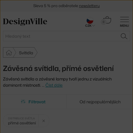
Sleva 5 % pro odběratele
newsletteru
30 dní na vrácení zboží
Košík
0
CZK
MENU
0 Kč
Hledat
HLE
Svítidla
Závěsná svítidla, přímé osvětlení
Závěsná svítidla a závěsné lampy tvoří jednu z vizuálních
dominant místnosti.
…
Číst dále
Filtrovat
Od nejpopulárnějších
Vybrané
Zrušit filtr
DISTRIBUCE SVĚTLA
přímé osvětlení
filtry: