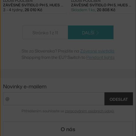
LOUIS POULSEN
LOUIS POULSEN
ZÁVĚSNÉ SVÍTIDLO PH 5, HUES OF GREY
ZÁVĚSNÉ SVÍTIDLO PH 5, HUES OF RED
3 - 4 týdny
,
26 010 Kč
Skladem 1 ks
,
20 808 Kč
Stránka 1 z 11
DALŠÍ
Ste zo Slovenska? Prejdite na
Závesné svietidlá
Shopping from the EU? Switch to
Pendant lights
Novinky e-mailem
ODESLAT
Přihlášením souhlasíte se
zpracováním osobních údajů
.
O nás