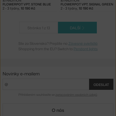
&TRADITION
&TRADITION
FLOWERPOT VP7, STONE BLUE
FLOWERPOT VP7, SIGNAL GREEN
2 - 3 týdny
,
10 190 Kč
2 - 3 týdny
,
10 190 Kč
Stránka 1 z 13
DALŠÍ
Ste zo Slovenska? Prejdite na
Závesné svietidlá
Shopping from the EU? Switch to
Pendant lights
Novinky e-mailem
ODESLAT
Přihlášením souhlasíte se
zpracováním osobních údajů
.
O nás