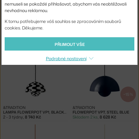
nemuseli se pokaždé přihlašovat, abychom vás neobtěžovali
nevhodnou reklamou.
−20 %
−15 %
K tomu potřebujeme váš souhlas se zpracováním souborů
cookies. Děkujeme.
&TRADITION
&TRADITION
LAMPA FLOWERPOT VP1, CHROME
LAMPA FLOWERPOT VP1, BRASS
Skladem 3 ks
,
6 992 Kč
Skladem 1 ks
,
7 429 Kč
PŘIJMOUT VŠE
Podrobné nastavení
−15 %
&TRADITION
&TRADITION
LAMPA FLOWERPOT VP1, BLACK/WHITE
FLOWERPOT VP7, STEEL BLUE
2 - 3 týdny
,
8 740 Kč
Skladem 2 ks
,
8 628 Kč