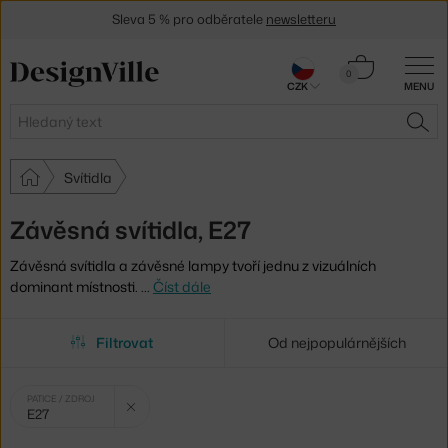
Sleva 5 % pro odběratele
newsletteru
30 dní na vrácení zboží
Košík
0
CZK
MENU
0 Kč
Hledat
HLE
Svítidla
Závěsná svítidla, E27
Závěsná svítidla a závěsné lampy tvoří jednu z vizuálních
dominant místnosti.
…
Číst dále
Filtrovat
Od nejpopulárnějších
Vybrané
Zrušit filtr
PATICE / ZDROJ
E27
filtry: