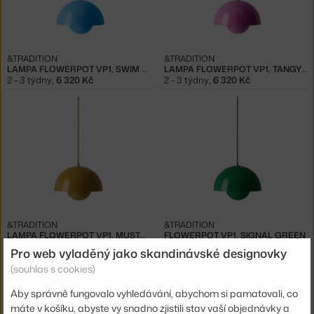
&TRADITION
&TRADITION
LAMPA FLOWERPOT VP1, SWIM BLUE
LAMPA FLOWERPOT VP1, TANGY PINK
2 - 3 týdny
,
6 320 Kč
2 - 3 týdny
,
6 320 Kč
&TRADITION
&TRADITION
LAMPA FLOWERPOT VP1, MUSTARD
FLOWERPOT VP1, SIGNAL GREEN
Skladem 1 ks
,
6 320 Kč
2 - 3 týdny
,
6 320 Kč
Pro web vyladěný jako skandinávské designovky
(souhlas s cookies)
Aby správně fungovalo vyhledávání, abychom si pamatovali, co
máte v košíku, abyste vy snadno zjistili stav vaší objednávky a