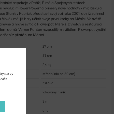
udentské nepokoje v Paříži, Římě a Spojených státech
 revoluci "Flower Power" a přinesly nové hodnoty - mír, lásku a
ce Stanley Kubrick představil svoji vizi roku 2001, do níž zahrnul i
 člověk měl již brzy učinit svoje první kroky na Měsíci. Ve světě
revné a hravé svítidlo Flowerpot, které si z výstav a restaurací
 lidem domů. Verner Panton rozpustilým svítidlem Flowerpot vystihl
nadšení z přistání na Měsíci.
27 cm
37 cm
2,4 kg
byste vy
střední (do ca 50 cm)
m vás
růžová
lakovaný hliník
3 m
u:
ano