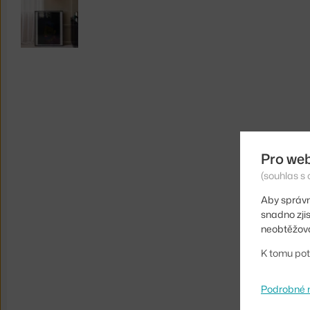
Pro we
(souhlas s 
Aby správn
snadno zji
neobtěžova
K tomu pot
Podrobné 