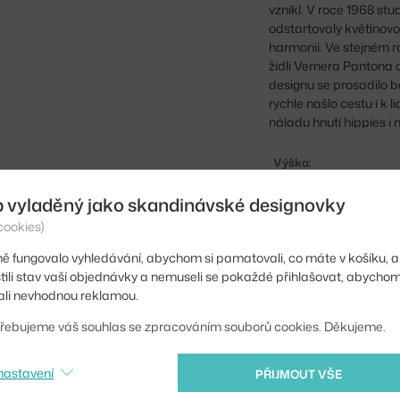
vznikl. V roce 1968 st
odstartovaly květinovou
harmonii. Ve stejném ro
židli Vernera Pantona a
designu se prosadilo ba
rychle našlo cestu i k
náladu hnutí hippies i 
Výška:
Průměr:
b vyladěný jako skandinávské designovky
cookies)
Hmotnost:
ě fungovalo vyhledávání, abychom si pamatovali, co máte v košíku, a
Velikost svítidla:
stili stav vaší objednávky a nemuseli se pokaždé přihlašovat, abycho
Barva:
li nevhodnou reklamou.
Materiál:
řebujeme váš souhlas se zpracováním souborů cookies. Děkujeme.
Délka kabelu:
nastavení
PŘIJMOUT VŠE
Obsahuje stropní krytk