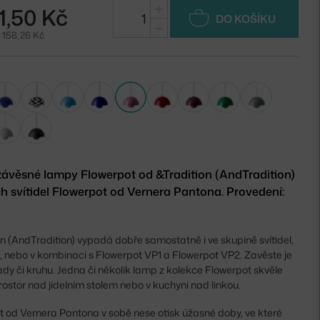
+
1,50 Kč
DO KOŠÍKU
−
 158,26 Kč
závěsné lampy Flowerpot od &Tradition (AndTradition)
ch svítidel Flowerpot od Vernera Pantona. Provedení:
n (AndTradition) vypadá dobře samostatně i ve skupině svítidel,
sti, nebo v kombinaci s Flowerpot VP1 a Flowerpot VP2. Zavěste je
ady či kruhu. Jedna či několik lamp z kolekce Flowerpot skvěle
rostor nad jídelním stolem nebo v kuchyni nad linkou.
 od Vernera Pantona v sobě nese otisk úžasné doby, ve které