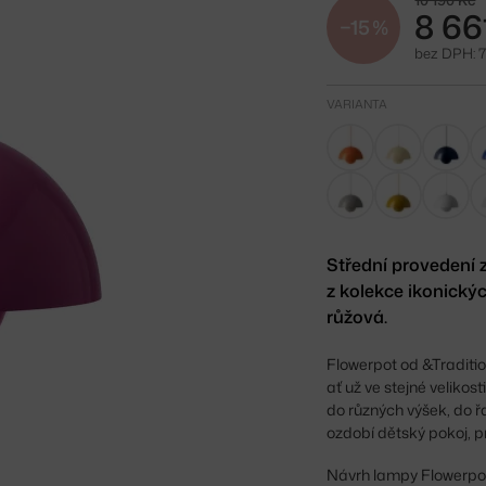
10 190 Kč
8 66
−15 %
bez DPH: 7
VARIANTA
Střední provedení 
z kolekce ikonický
růžová.
Flowerpot od &Traditio
ať už ve stejné veliko
do různých výšek, do ř
ozdobí dětský pokoj, p
Návrh lampy Flowerpot