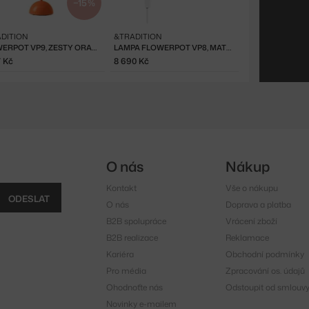
−15 %
DITION
&TRADITION
FLOWERPOT VP9, ZESTY ORANGE
LAMPA FLOWERPOT VP8, MATT WHITE
7 Kč
8 690 Kč
O nás
Nákup
Kontakt
Vše o nákupu
ODESLAT
O nás
Doprava a platba
B2B spolupráce
Vrácení zboží
B2B realizace
Reklamace
Kariéra
Obchodní podmínky
Pro média
Zpracování os. údajů
Ohodnoťte nás
Odstoupit od smlouv
Novinky e-mailem