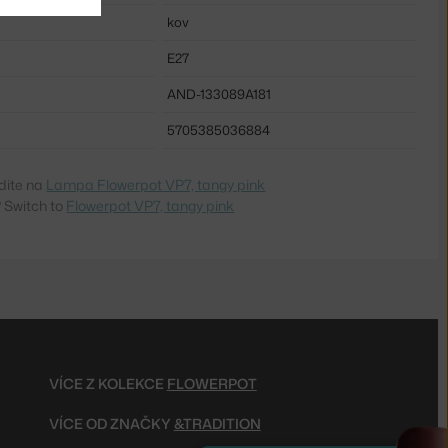
kov
E27
AND-133089A181
5705385036884
dite na
Lampa Flowerpot VP7, tangy pink
 Switch to
Flowerpot VP7, tangy pink
VÍCE Z KOLEKCE
FLOWERPOT
VÍCE OD ZNAČKY
&TRADITION