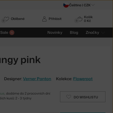
Čeština |
CZK
Košík
Oblíbené
Přihlásit
0 Kč
0
0
Sale
Novinky
Blog
Značky
angy pink
Designer:
Verner Panton
Kolekce:
Flowerpot
kus
, dodáme do 2 pracovních dní
DO WISHLISTU
ích kusů: 2 - 3 týdny