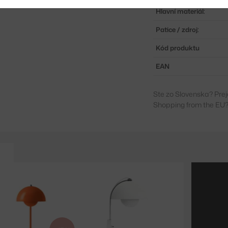
Hlavní materiál:
Patice / zdroj:
Kód produktu
EAN
Ste zo Slovenska? Prej
Shopping from the EU?