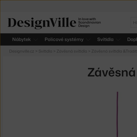
In love with
Hl
Scandinavian
Design
Nábytek
Policové systémy
Svítidla
Dop
Designville.cz
>
Svítidla
>
Závěsná svítidla
>
Závěsná svítidla &Tradit
Závěsná 