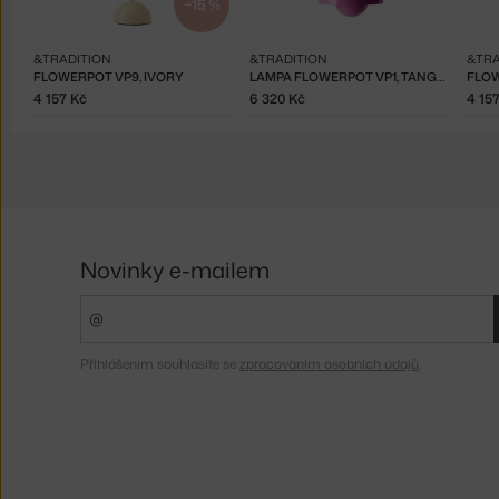
−15 %
&TRADITION
&TRADITION
&TRA
FLOWERPOT VP9, IVORY
LAMPA FLOWERPOT VP1, TANGY PINK
4 157 Kč
6 320 Kč
4 15
Novinky e-mailem
Přihlášením souhlasíte se
zpracováním osobních údajů
.