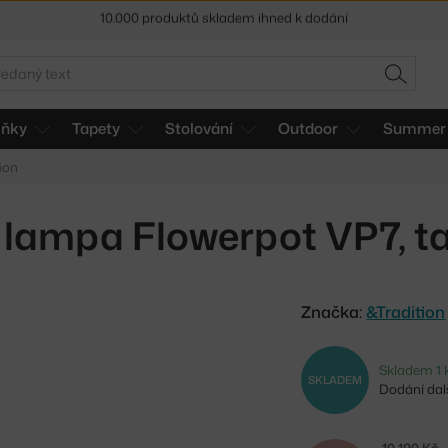
Sleva 5 % pro odběratele
newsletteru
30 dní na vrácení zboží
edat
HLEDAT
lňky
Tapety
Stolování
Outdoor
Summer 
ion
lampa Flowerpot VP7, t
Značka:
&Tradition
Skladem 1 
SKLADEM
Dodání dalš