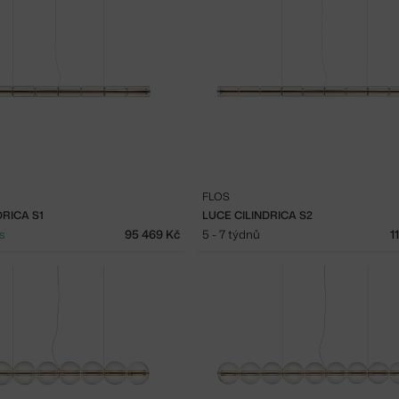
FLOS
DRICA S1
LUCE CILINDRICA S2
s
95 469 Kč
5 - 7 týdnů
1