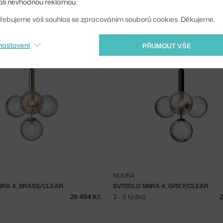
li nevhodnou reklamou.
NUURA
řebujeme váš souhlas se zpracováním souborů cookies. Děkujeme.
IIRA 3, GREY/CLEAR
SVÍTIDLO MIIRA 3 L, BRASS/CLEAR
31 174 Kč
3 - 5 týdnů
nastavení
PŘIJMOUT VŠE
NUURA
IIRA 4, BRASS/CLEAR
SVÍTIDLO MIIRA 4, GREY/CLEAR
26 494 Kč
3 - 5 týdnů
2