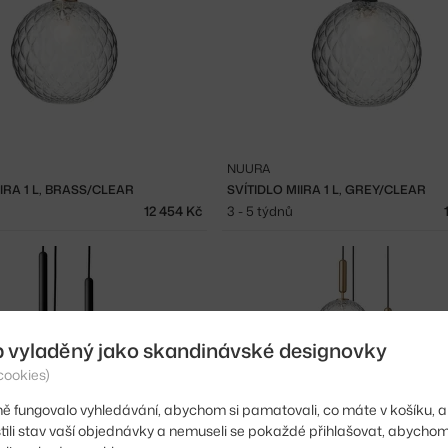
NUURA
IIRA 1 L, BRASS/CLEAR
SVÍTIDLO MIIRA 1 L, GREY/CLEAR
12 454 Kč
3 - 5 týdnů
b vyladěný jako skandinávské designovky
cookies)
ě fungovalo vyhledávání, abychom si pamatovali, co máte v košíku, a
stili stav vaší objednávky a nemuseli se pokaždé přihlašovat, abycho