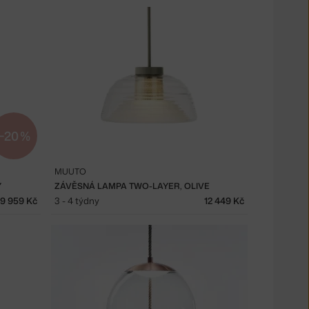
−20 %
MUUTO
Y
ZÁVĚSNÁ LAMPA TWO-LAYER, OLIVE
9 959 Kč
3 - 4 týdny
12 449 Kč