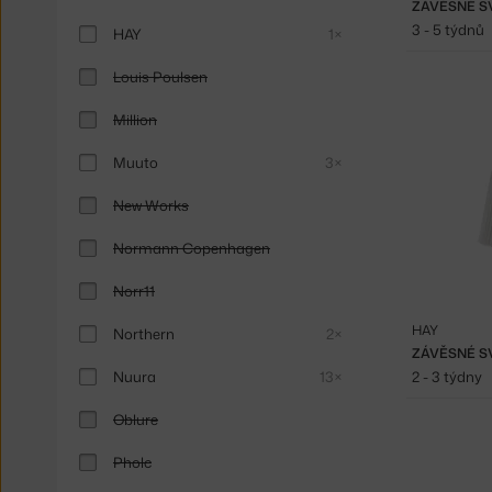
ZÁVĚSNÉ SV
3 - 5 týdnů
HAY
1×
Louis Poulsen
Million
Muuto
3×
New Works
Normann Copenhagen
Norr11
HAY
Northern
2×
ZÁVĚSNÉ SV
Nuura
13×
2 - 3 týdny
Oblure
Pholc