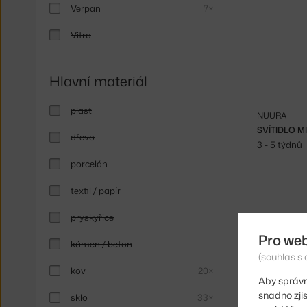
Verpan
7×
Vitra
Hlavní materiál
plast
NUURA
SVÍTIDLO M
dřevo
3 - 5 týdnů
porcelán
textil / papír
pryskyřice
Pro we
kámen / beton
(souhlas s 
kov
20×
Aby správn
snadno zji
sklo
33×