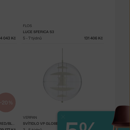
FLOS
LUCE SFERICA S3
14 043 Kč
5 - 7 týdnů
131 406 Kč
−20 %
VERPAN
Zavřít
SVÍTIDLO VP GLOBE Ø40, CHROME/RED/BLUE
SVÍTIDLO VP GLOBE Ø40, OPAL GLASS
29 177 Kč
3 - 5 týdnů
41 469 Kč