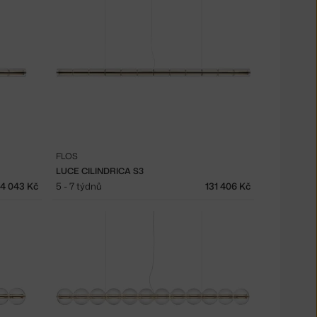
FLOS
LUCE CILINDRICA S3
14 043 Kč
5 - 7 týdnů
131 406 Kč