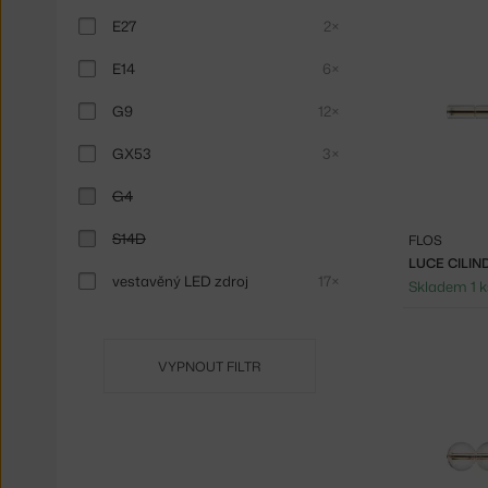
E27
2×
E14
6×
G9
12×
GX53
3×
G4
S14D
FLOS
LUCE CILIN
vestavěný LED zdroj
17×
Skladem 1 k
VYPNOUT FILTR