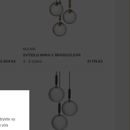
NUURA
SVÍTIDLO MIIRA 3, BRASS/CLEAR
12 454 Kč
3 - 5 týdnů
31 174 Kč
byste vy
m vás