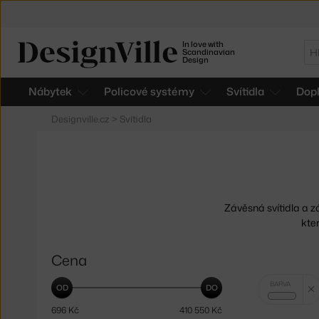
In love with
Hl
Scandinavian
Design
Nábytek
Policové systémy
Svítidla
Dop
Designville.cz
>
Svítidla
Závěsná svítidla a z
kter
Cena
Vybrané
BARVA
filtry:
čirá
696
Kč
410 550
Kč