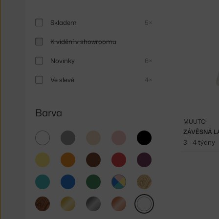
Skladem
5×
K vidění v showroomu
Novinky
6×
Ve slevě
4×
Barva
MUUTO
ZÁVĚSNÁ L
bílá
šedá
béžová
růžová
černá
3 - 4 týdny
žlutá
oranžová
hnědá
červená
fialová
tyrkysová
modrá
zelená
světlé
dřevo
multicolor
tmavé
zlatá
stříbrná
měděná
čirá
dřevo