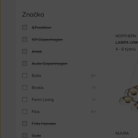
Značka
&Tradition
NORTHERN
101 Copenhagen
LAMPA UNI
4 - 6 týdnů
Artek
Audo Copenhagen
Bolia
6×
Brokis
1×
Ferm Living
1×
Flos
6×
Fritz Hansen
NUURA
Gubi