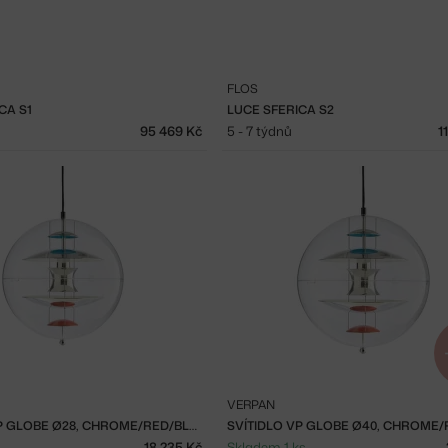
FLOS
CA S1
LUCE SFERICA S2
95 469 Kč
5 - 7 týdnů
1
VERPAN
SVÍTIDLO VP GLOBE Ø28, CHROME/RED/BLUE
18 235 Kč
Skladem 1 ks