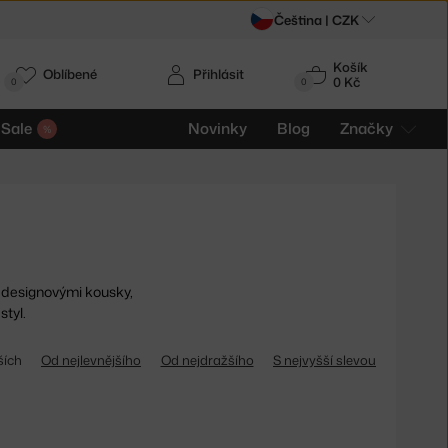
Čeština |
CZK
Košík
Oblíbené
Přihlásit
0 Kč
0
0
Sale
Novinky
Blog
Značky
 designovými kousky,
styl.
ších
Od nejlevnějšího
Od nejdražšího
S nejvyšší slevou