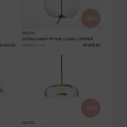
−35 %
BROKIS
SVÍTIDLO KNOT PC1016, CLEAR / COPPER
10 430 Kč
Skladem 1 ks
39 856 Kč
−25 %
NUURA