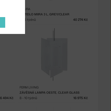
NUURA
SVÍTIDLO MIIRA 3 L, GREY/CLEAR
40 274 Kč
3 - 5 týdnů
40 274 Kč
FERM LIVING
ZÁVĚSNÁ LAMPA OESTE, CLEAR GLASS
6 494 Kč
8 - 10 týdnů
16 975 Kč