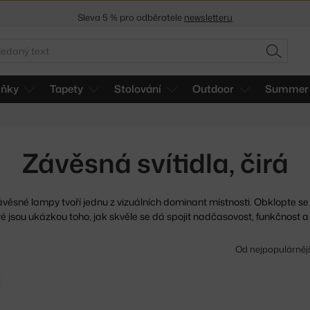
Sleva 5 % pro odběratele
newsletteru
30 dní na vrácení zboží
edat
HLEDAT
lňky
Tapety
Stolování
Outdoor
Summer 
Závěsná svítidla, čirá
ávěsné lampy tvoří jednu z vizuálních dominant místnosti.
Obklopte se
é jsou ukázkou toho, jak skvěle se dá spojit nadčasovost, funkčnost a 
Od nejpopulárněj
Zrušit filtr