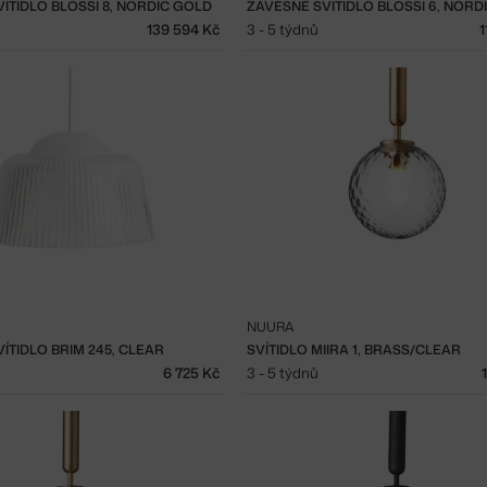
ÍTIDLO BLOSSI 8, NORDIC GOLD
ZÁVĚSNÉ SVÍTIDLO BLOSSI 6, NORD
139 594 Kč
3 - 5 týdnů
1
NUURA
ÍTIDLO BRIM 245, CLEAR
SVÍTIDLO MIIRA 1, BRASS/CLEAR
6 725 Kč
3 - 5 týdnů