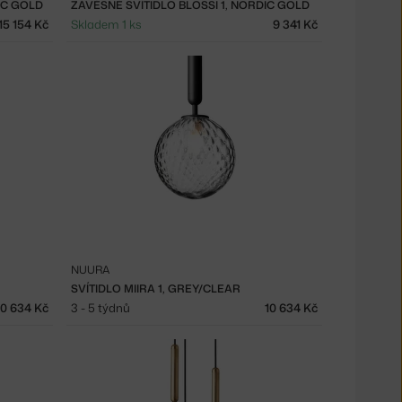
IC GOLD
ZÁVĚSNÉ SVÍTIDLO BLOSSI 1, NORDIC GOLD
15 154 Kč
Skladem 1 ks
9 341 Kč
NUURA
SVÍTIDLO MIIRA 1, GREY/CLEAR
10 634 Kč
3 - 5 týdnů
10 634 Kč