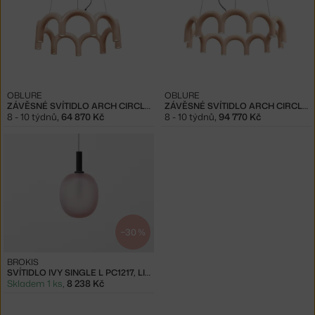
OBLURE
OBLURE
ZÁVĚSNÉ SVÍTIDLO ARCH CIRCLE 76, NUDE
ZÁVĚSNÉ SVÍTIDLO ARCH CIRCLE 98, NUDE
8 - 10 týdnů
,
64 870 Kč
8 - 10 týdnů
,
94 770 Kč
−30 %
BROKIS
SVÍTIDLO IVY SINGLE L PC1217, LIGHT PINK / ANTHRACITE
Skladem 1 ks
,
8 238 Kč