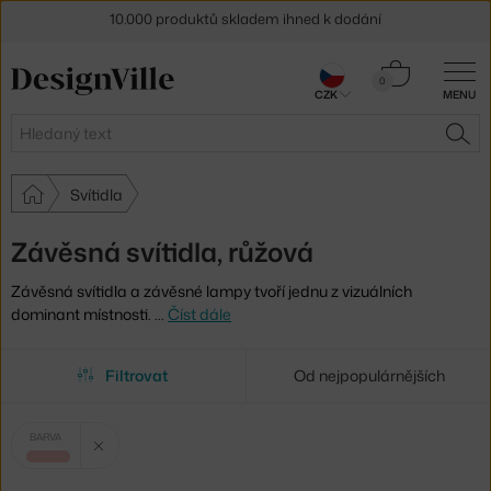
Sleva 5 % pro odběratele
newsletteru
30 dní na vrácení zboží
Košík
0
CZK
MENU
0 Kč
Hledat
HLE
Svítidla
Závěsná svítidla, růžová
Závěsná svítidla a závěsné lampy tvoří jednu z vizuálních
dominant místnosti.
…
Číst dále
Filtrovat
Od nejpopulárnějších
Vybrané
Zrušit filtr
BARVA
filtry:
růžová