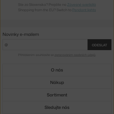
Ste zo Slovenska? Prejdite na
Závesné svietidlá
Shopping from the EU? Switch to
Pendant lights
Novinky e-mailem
ODESLAT
Přihlášením souhlasíte se
zpracováním osobních údajů
.
O nás
Nákup
Sortiment
Sledujte nás