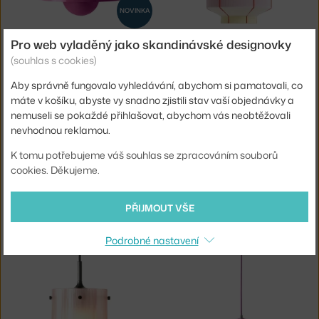
NOVINKA
&TRADITION
HAY
Pro web vyladěný jako skandinávské designovky
FLOWERPOT VP2, TANGY PINK
BONBON Ø38, ICE CREAM
(souhlas s cookies)
3 - 5 týdnů
,
14 688 Kč
2 - 3 týdny
,
17 725 Kč
Aby správně fungovalo vyhledávání, abychom si pamatovali, co
máte v košíku, abyste vy snadno zjistili stav vaší objednávky a
nemuseli se pokaždé přihlašovat, abychom vás neobtěžovali
nevhodnou reklamou.
K tomu potřebujeme váš souhlas se zpracováním souborů
cookies. Děkujeme.
PŘIJMOUT VŠE
GUBI
FRITZ HANSEN
MULTI-LITE, ROSE DUST/BRASS
MALUMA™ Ø 23,5 CM, ROSE
3 - 5 týdnů
,
20 774 Kč
3 - 5 týdnů
,
11 414 Kč
Podrobné nastavení