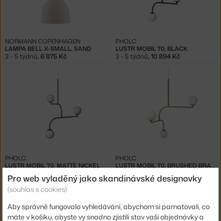
NORMANN COPENHAGEN
PHOLC
LAMPA BELL X-SMALL, SAND
LUSTR MOBIL 70, BLACK
3 - 5 týdnů
,
6 875 Kč
3 - 5 týdnů
,
10 894 Kč
PHOLC
PHOLC
LUSTR MOBIL 70, MATTE NICKEL
LUSTR MOBIL 70, BRUSHED BRASS
3 - 5 týdnů
,
13 494 Kč
3 - 5 týdnů
,
17 654 Kč
Pro web vyladěný jako skandinávské designovky
(souhlas s cookies)
Aby správně fungovalo vyhledávání, abychom si pamatovali, co
máte v košíku, abyste vy snadno zjistili stav vaší objednávky a