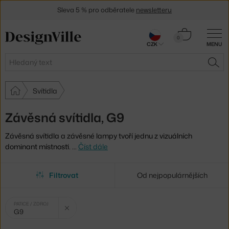
Sleva 5 % pro odběratele
newsletteru
30 dní na vrácení zboží
Košík
0
CZK
MENU
0 Kč
Hledat
HLE
Svítidla
Závěsná svítidla, G9
Závěsná svítidla a závěsné lampy tvoří jednu z vizuálních
dominant místnosti.
…
Číst dále
Filtrovat
Od nejpopulárnějších
Vybrané
Zrušit filtr
PATICE / ZDROJ
G9
filtry: