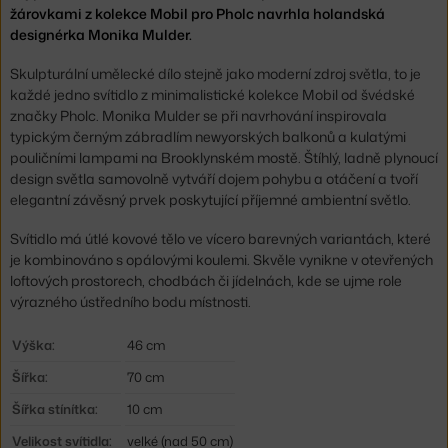
žárovkami z kolekce Mobil pro Pholc navrhla holandská
designérka Monika Mulder.
Skulpturální umělecké dílo stejně jako moderní zdroj světla, to je
každé jedno svítidlo z minimalistické kolekce Mobil od švédské
značky Pholc. Monika Mulder se při navrhování inspirovala
typickým černým zábradlím newyorských balkonů a kulatými
pouličními lampami na Brooklynském mostě. Štíhlý, ladně plynoucí
design světla samovolně vytváří dojem pohybu a otáčení a tvoří
elegantní závěsný prvek poskytující příjemné ambientní světlo.
Svítidlo má útlé kovové tělo ve vícero barevných variantách, které
je kombinováno s opálovými koulemi. Skvěle vynikne v otevřených
loftových prostorech, chodbách či jídelnách, kde se ujme role
výrazného ústředního bodu místnosti.
Výška:
46 cm
Šířka:
70 cm
Šířka stínítka:
10 cm
Velikost svítidla:
velké (nad 50 cm)