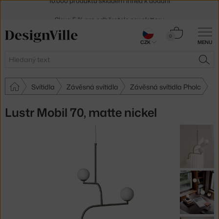
Sleva 5 % pro odběratele
newsletteru
30 dní na vrácení zboží
Košík
0
CZK
MENU
0 Kč
Hledat
HLE
Svítidla
Závěsná svítidla
Závěsná svítidla Pholc
Lustr Mobil 70, matte nickel