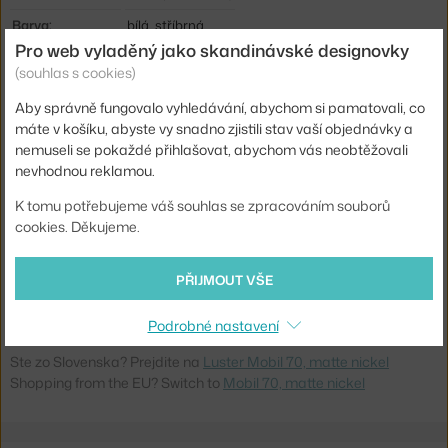
Barva:
bílá, stříbrná
Pro web vyladěný jako skandinávské designovky
Materiál:
opálové sklo, kov
(souhlas s cookies)
Délka kabelu:
3 m
Aby správně fungovalo vyhledávání, abychom si pamatovali, co
Krytí:
IP20
máte v košíku, abyste vy snadno zjistili stav vaší objednávky a
nemuseli se pokaždé přihlašovat, abychom vás neobtěžovali
Hlavní materiál:
kov, sklo
nevhodnou reklamou.
Patice / zdroj:
G9
K tomu potřebujeme váš souhlas se zpracováním souborů
Distribuce světla:
nepřímé světlo
cookies. Děkujeme.
Zdroj součástí:
ne
PŘIJMOUT VŠE
Kód produktu
PHC-510134
EAN
7319685101340
Podrobné nastavení
Ste zo Slovenska? Prejdite na
Luster Mobil 70, matte nickel
Shopping from the EU? Switch to
Mobil 70, matte nickel