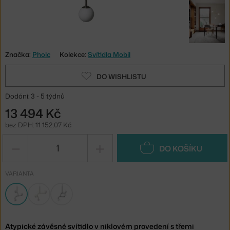
Značka:
Pholc
Kolekce:
Svítidla Mobil
DO WISHLISTU
Dodání: 3 - 5 týdnů
13 494 Kč
bez DPH: 11 152,07 Kč
−
+
DO KOŠÍKU
VARIANTA
Atypické závěsné svítidlo v niklovém provedení s třemi