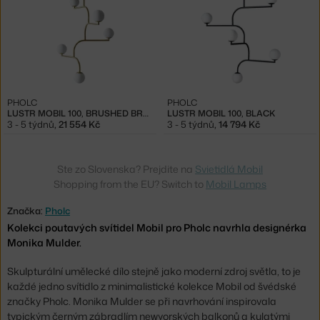
PHOLC
PHOLC
LUSTR MOBIL 100, BRUSHED BRASS
LUSTR MOBIL 100, BLACK
3 - 5 týdnů
,
21 554 Kč
3 - 5 týdnů
,
14 794 Kč
Ste zo Slovenska? Prejdite na
Svietidlá Mobil
Shopping from the EU? Switch to
Mobil Lamps
Značka:
Pholc
Kolekci poutavých svítidel Mobil pro Pholc navrhla designérka
Monika Mulder.
Skulpturální umělecké dílo stejně jako moderní zdroj světla, to je
každé jedno svítidlo z minimalistické kolekce Mobil od švédské
značky Pholc. Monika Mulder se při navrhování inspirovala
typickým černým zábradlím newyorských balkonů a kulatými