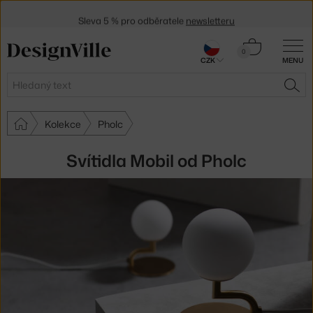
Sleva 5 % pro odběratele
newsletteru
30 dní na vrácení zboží
Košík
0
CZK
MENU
0 Kč
Hledat
HLE
Kolekce
Pholc
Svítidla Mobil od Pholc