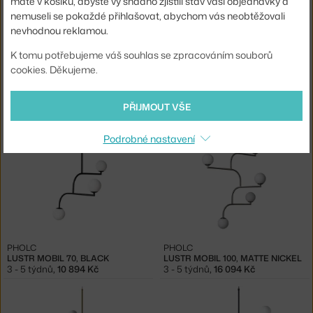
máte v košíku, abyste vy snadno zjistili stav vaší objednávky a
nemuseli se pokaždé přihlašovat, abychom vás neobtěžovali
nevhodnou reklamou.
K tomu potřebujeme váš souhlas se zpracováním souborů
cookies. Děkujeme.
PHOLC
PHOLC
LUSTR MOBIL 70, MATTE NICKEL
LUSTR MOBIL 70, BRUSHED BRASS
3 - 5 týdnů
,
13 494 Kč
3 - 5 týdnů
,
17 654 Kč
PŘIJMOUT VŠE
Podrobné nastavení
PHOLC
PHOLC
LUSTR MOBIL 70, BLACK
LUSTR MOBIL 100, MATTE NICKEL
3 - 5 týdnů
,
10 894 Kč
3 - 5 týdnů
,
16 094 Kč