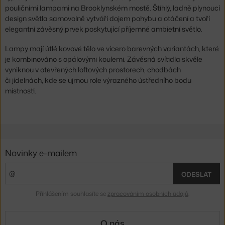
pouličními lampami na Brooklynském mostě. Štíhlý, ladně plynoucí
design světla samovolně vytváří dojem pohybu a otáčení a tvoří
elegantní závěsný prvek poskytující příjemné ambietní světlo.
Lampy mají útlé kovové tělo ve vícero barevných variantách, které
je kombinováno s opálovými koulemi. Závěsná svítidla skvěle
vyniknou v otevřených loftových prostorech, chodbách
či jídelnách, kde se ujmou role výrazného ústředního bodu
místnosti.
Novinky e-mailem
ODESLAT
Přihlášením souhlasíte se
zpracováním osobních údajů
.
O nás