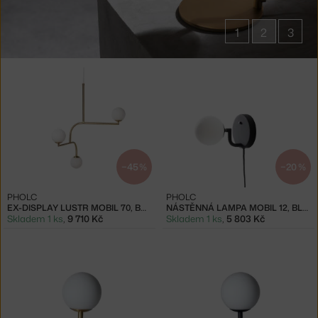
1
2
3
Produkty
v
kolekci
Svítidla
Mobil
−45 %
−20 %
PHOLC
PHOLC
EX-DISPLAY LUSTR MOBIL 70, BRUSHED BRASS
NÁSTĚNNÁ LAMPA MOBIL 12, BLACK
Skladem 1 ks
,
9 710 Kč
Skladem 1 ks
,
5 803 Kč