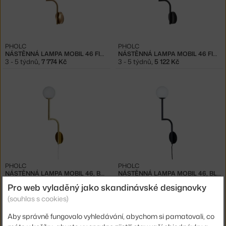
PHOLC
PHOLC
NÁSTĚNNÁ LAMPA MOBIL 46 FIXED, BRUSHED BRASS
NÁSTĚNNÁ LAMPA MOBIL 46 FIXED, BLACK
3 - 5 týdnů
,
7 774 Kč
3 - 5 týdnů
,
5 122 Kč
PHOLC
PHOLC
NÁSTĚNNÁ LAMPA MOBIL 46, BRUSHED BRASS
NÁSTĚNNÁ LAMPA MOBIL 46, BLACK
3 - 5 týdnů
,
7 254 Kč
3 - 5 týdnů
,
5 174 Kč
Pro web vyladěný jako skandinávské designovky
(souhlas s cookies)
Aby správně fungovalo vyhledávání, abychom si pamatovali, co