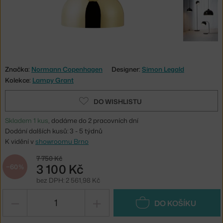
Značka:
Normann Copenhagen
Designer:
Simon Legald
Kolekce:
Lampy Grant
DO WISHLISTU
Skladem 1 kus
, dodáme do 2 pracovních dní
Dodání dalších kusů: 3 - 5 týdnů
K vidění v
showroomu Brno
7 750 Kč
3 100 Kč
−60 %
bez DPH: 2 561,98 Kč
−
+
DO KOŠÍKU