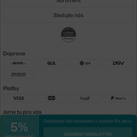
Sledujte nás
Doprava
Platby
Jsme tu pro vás
5%
Odebírejte náš newsletter a získejte 5% slevu.
Zavřít
UX design
a
e-shop na míru
od
ODEBÍRAT NEWSLETTER
sleva pro vás!