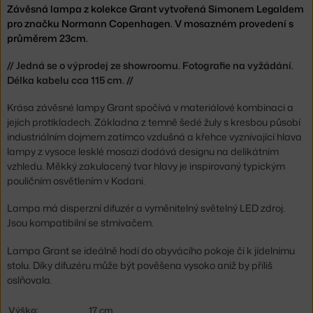
Závěsná lampa z kolekce Grant vytvořená Simonem Legaldem
pro značku Normann Copenhagen. V mosazném provedení s
průměrem 23cm.
// Jedná se o výprodej ze showroomu. Fotografie na vyžádání.
Délka kabelu cca 115 cm. //
Krása závěsné lampy Grant spočívá v materiálové kombinaci a
jejích protikladech. Základna z temně šedé žuly s kresbou působí
industriálním dojmem zatímco vzdušná a křehce vyznívající hlava
lampy z vysoce lesklé mosazi dodává designu na delikátním
vzhledu. Měkký zakulacený tvar hlavy je inspirovaný typickým
pouličním osvětlením v Kodani.
Lampa má disperzní difuzér a vyměnitelný světelný LED zdroj.
Jsou kompatibilní se stmívačem.
Lampa Grant se ideálně hodí do obyvácího pokoje či k jídelnímu
stolu. Díky difuzéru může být pověšena vysoko aniž by příliš
oslňovala.
Výška:
17 cm