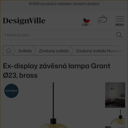
Sleva 5 % pro odběratele
newsletteru
30 dní na vrácení zboží
Košík
0
CZK
MENU
0 Kč
Hledat
HLE
Svítidla
Závěsná svítidla
Závěsná svítidla Normann
Ex-display závěsná lampa Grant
Ø23, brass
NOVINKA