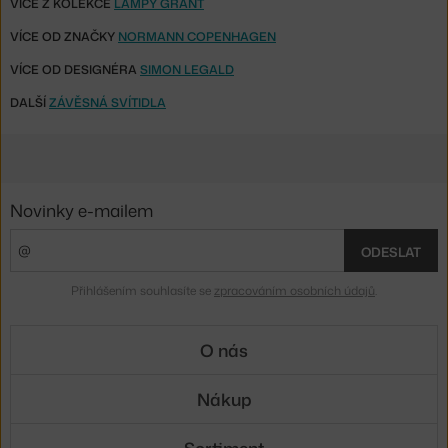
VÍCE Z KOLEKCE
LAMPY GRANT
VÍCE OD ZNAČKY
NORMANN COPENHAGEN
VÍCE OD DESIGNÉRA
SIMON LEGALD
DALŠÍ
ZÁVĚSNÁ SVÍTIDLA
Novinky e-mailem
ODESLAT
Přihlášením souhlasíte se
zpracováním osobních údajů
.
O nás
Nákup
Sortiment