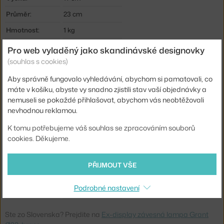
Průměr:
23 cm
Hmotnost:
1 kg
Velikost svítidla:
malé (do ca 25 cm)
Pro web vyladěný jako skandinávské designovky
(souhlas s cookies)
Barva:
zlatá
Materiál:
ocel, žula
Aby správně fungovalo vyhledávání, abychom si pamatovali, co
máte v košíku, abyste vy snadno zjistili stav vaší objednávky a
Krytí:
IP20
nemuseli se pokaždé přihlašovat, abychom vás neobtěžovali
nevhodnou reklamou.
Hlavní materiál:
kov
Patice / zdroj:
GX53
K tomu potřebujeme váš souhlas se zpracováním souborů
cookies. Děkujeme.
Životnost:
10000 hod.
Distribuce světla:
přímé osvětlení
PŘIJMOUT VŠE
Zdroj součástí:
ano
Podrobné nastavení
Kód produktu
NCP-502012-EX
Ste zo Slovenska? Prejdite na
Ex-display závesná lampa Grant