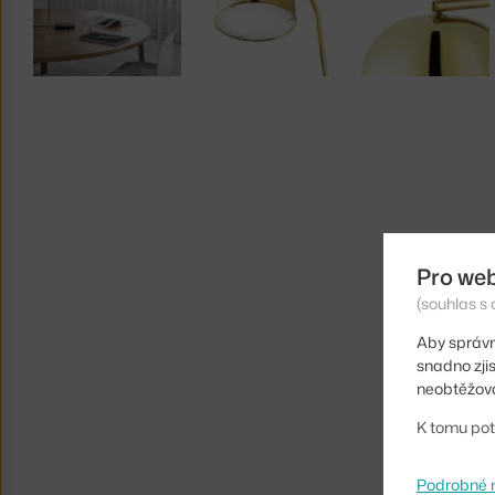
Pro we
(souhlas s 
Aby správn
snadno zji
neobtěžova
K tomu pot
Podrobné 