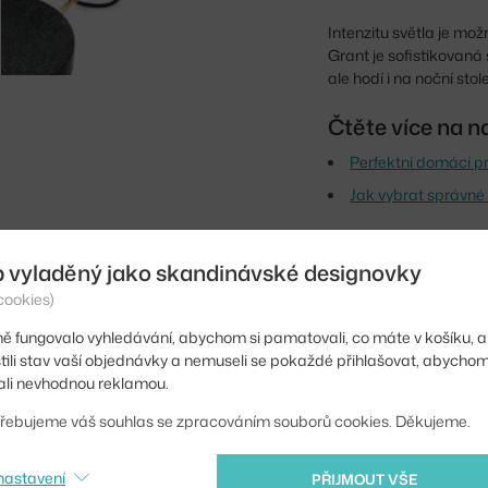
Intenzitu světla je mo
Grant je sofistikovaná
ale hodí i na noční stol
Čtěte více na n
Perfektní domácí 
Jak vybrat správné 
Výška:
b vyladěný jako skandinávské designovky
Průměr:
cookies)
Hmotnost:
ě fungovalo vyhledávání, abychom si pamatovali, co máte v košíku, a
stili stav vaší objednávky a nemuseli se pokaždé přihlašovat, abycho
Barva:
li nevhodnou reklamou.
Materiál:
řebujeme váš souhlas se zpracováním souborů cookies. Děkujeme.
Hlavní materiál:
nastavení
PŘIJMOUT VŠE
Patice / zdroj: