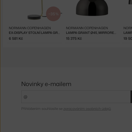
−35 %
NORMANN COPENHAGEN
NORMANN COPENHAGEN
NOR
EX-DISPLAY STOLNÍ LAMPA GRANT, BRASS
LAMPA GRANT Ø45, MIRRORED BLACK
6 581 Kč
15 375 Kč
19 5
Novinky e-mailem
Přihlášením souhlasíte se
zpracováním osobních údajů
.