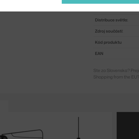
Stmívatelné:
Distribuce světla:
Zdroj součástí:
Kód produktu
EAN
Ste zo Slovenska? Prej
Shopping from the EU?