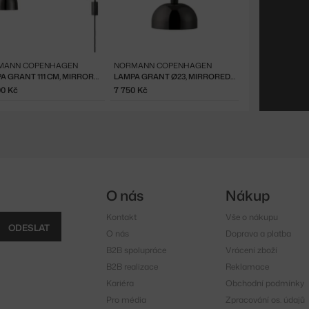
MANN COPENHAGEN
NORMANN COPENHAGEN
LAMPA GRANT 111 CM, MIRRORED BLACK
LAMPA GRANT Ø23, MIRRORED BLACK
00 Kč
7 750 Kč
O nás
Nákup
Kontakt
Vše o nákupu
ODESLAT
O nás
Doprava a platba
B2B spolupráce
Vrácení zboží
B2B realizace
Reklamace
Kariéra
Obchodní podmínky
Pro média
Zpracování os. údajů