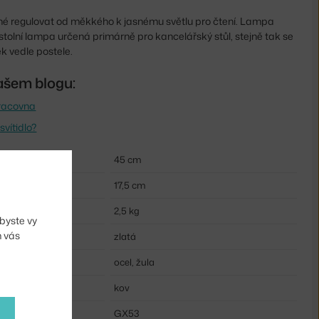
žné regulovat od měkkého k jasnému světlu pro čtení. Lampa
 stolní lampa určená primárně pro kancelářský stůl, stejně tak se
ek vedle postele.
ašem blogu:
pracovna
svítidlo?
45 cm
17,5 cm
2,5 kg
byste vy
m vás
zlatá
ocel, žula
kov
GX53