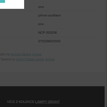
ano
přímé osvětlení
ano
NCP-502016
5712396021242
dite na
lampa Grant, brass
 Switch to
Grant Table Lamp, brass
VÍCE Z KOLEKCE
LAMPY GRANT