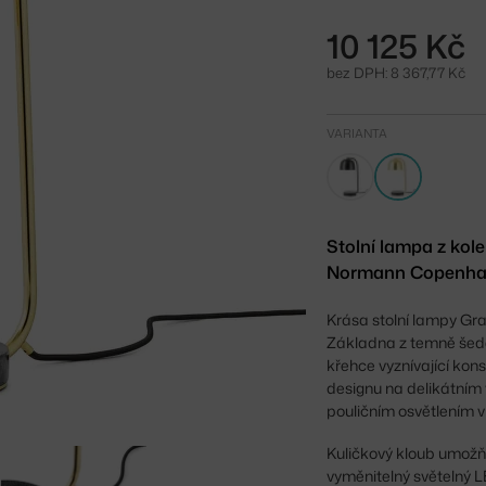
10 125 Kč
bez DPH: 8 367,77 Kč
VARIANTA
Stolní lampa z ko
Normann Copenhag
Krása stolní lampy Gra
Základna z temně šedé
křehce vyznívající ko
designu na delikátním 
pouličním osvětlením v
Kuličkový kloub umožňu
vyměnitelný světelný L