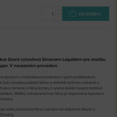
+
DO KOŠÍKU
−
lekce Grant vytvořená Simonem Legaldem pro značku
en. V mosazném provedení.
nt spočívá v materiálové kombinaci a jejích protikladech.
 žuly s kresbou působí těžce a stabilně zatímco vzdušná a
nstrukce ramene a hlavy lampy z vysoce lesklé mosazi dodává
vzhledu. Měkký zakulacený tvar hlavy je inspirovaný typickým
 Kodani.
je volné pozicování hlavy. Lampa má disperzní difuzér a
ED zdroj.