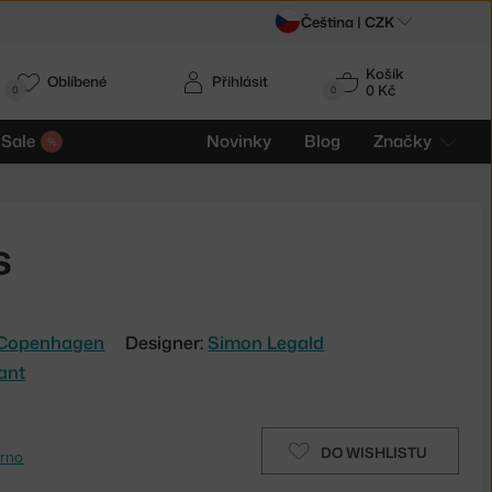
Čeština |
CZK
Košík
Oblíbené
Přihlásit
0 Kč
0
0
Sale
Novinky
Blog
Značky
s
Copenhagen
Designer:
Simon Legald
ant
DO WISHLISTU
rno