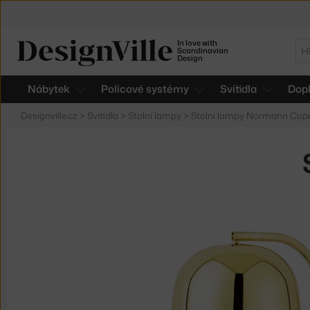
In love with
Hl
Scandinavian
Design
Nábytek
Policové systémy
Svítidla
Dop
Designville.cz
>
Svítidla
>
Stolní lampy
>
Stolní lampy Normann Co