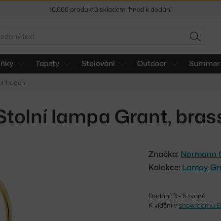
Sleva 5 % pro odběratele
newsletteru
30 dní na vrácení zboží
edat
HLEDAT
lňky
Tapety
Stolování
Outdoor
Summer 
penhagen
Stolní lampa Grant, bras
Značka:
Normann 
Kolekce:
Lampy Gr
Dodání: 3 - 5 týdnů
K vidění v
showroomu B