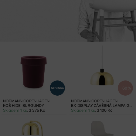
Produkty
od
Simon
Legald
−60 %
NOVINKA
NORMANN COPENHAGEN
NORMANN COPENHAGEN
KOŠ HIDE, BURGUNDY
EX-DISPLAY ZÁVĚSNÁ LAMPA GRANT Ø23, BRASS
Skladem 1 ks
,
3 375 Kč
Skladem 1 ks
,
3 100 Kč