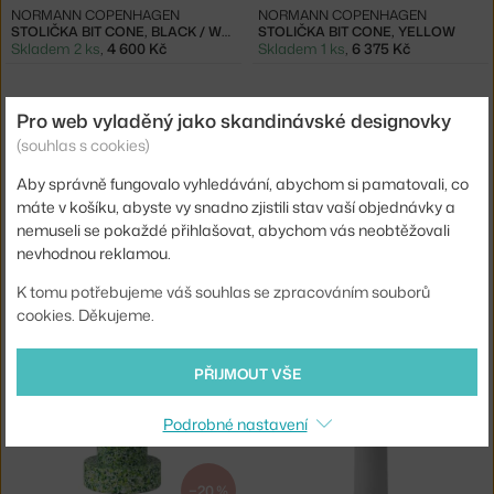
NORMANN COPENHAGEN
NORMANN COPENHAGEN
STOLIČKA BIT CONE, BLACK / WHITE
STOLIČKA BIT CONE, YELLOW
Skladem 2 ks
,
4 600 Kč
Skladem 1 ks
,
6 375 Kč
Pro web vyladěný jako skandinávské designovky
(souhlas s cookies)
Aby správně fungovalo vyhledávání, abychom si pamatovali, co
máte v košíku, abyste vy snadno zjistili stav vaší objednávky a
nemuseli se pokaždé přihlašovat, abychom vás neobtěžovali
−20 %
−20 %
nevhodnou reklamou.
NORMANN COPENHAGEN
NORMANN COPENHAGEN
K tomu potřebujeme váš souhlas se zpracováním souborů
STOLIČKA BIT STACK, RED
STOLIČKA BIT STACK, WHITE / WHITE
Skladem 2 ks
,
5 100 Kč
Skladem 1 ks
,
4 600 Kč
cookies. Děkujeme.
PŘIJMOUT VŠE
Podrobné nastavení
−20 %