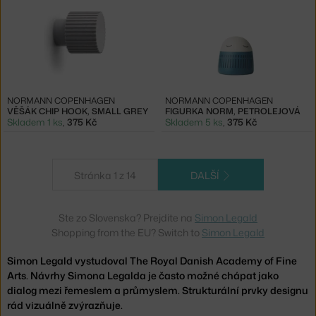
NORMANN COPENHAGEN
NORMANN COPENHAGEN
VĚŠÁK CHIP HOOK, SMALL GREY
FIGURKA NORM, PETROLEJOVÁ
Skladem 1 ks
,
375 Kč
Skladem 5 ks
,
375 Kč
Stránka 1 z 14
DALŠÍ
Ste zo Slovenska? Prejdite na
Simon Legald
Shopping from the EU? Switch to
Simon Legald
Simon Legald vystudoval The Royal Danish Academy of Fine
Arts. Návrhy Simona Legalda je často možné chápat jako
dialog mezi řemeslem a průmyslem. Strukturální prvky designu
rád vizuálně zvýrazňuje.