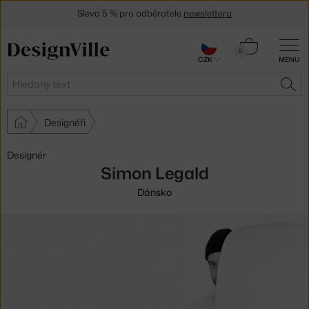
Sleva 5 % pro odběratele
newsletteru
30 dní na vrácení zboží
Košík
0
CZK
MENU
0 Kč
Hledat
HLE
Designéři
Designér
Simon Legald
Dánsko