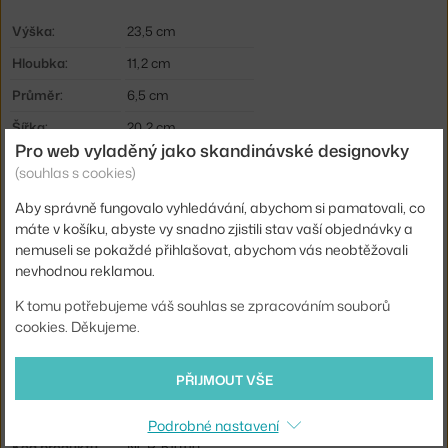
Výška:
23,5 cm
Hloubka:
11,2 cm
Průměr:
6,5 cm
Šířka:
20,2 cm
Pro web vyladěný jako skandinávské designovky
Hmotnost:
0,49 kg
(souhlas s cookies)
Barva:
černá
Aby správně fungovalo vyhledávání, abychom si pamatovali, co
Materiál:
ABS plast
máte v košíku, abyste vy snadno zjistili stav vaší objednávky a
nemuseli se pokaždé přihlašovat, abychom vás neobtěžovali
Hlavní materiál:
plast
nevhodnou reklamou.
Patice / zdroj:
vestavěný LED zdroj
K tomu potřebujeme váš souhlas se zpracováním souborů
Stmívatelné:
ano
cookies. Děkujeme.
Distribuce světla:
nepřímé světlo
PŘIJMOUT VŠE
Zdroj součástí:
ano, vestavěný
Výdrž baterie:
20 h
Podrobné nastavení
Kód produktu
NCP-510110