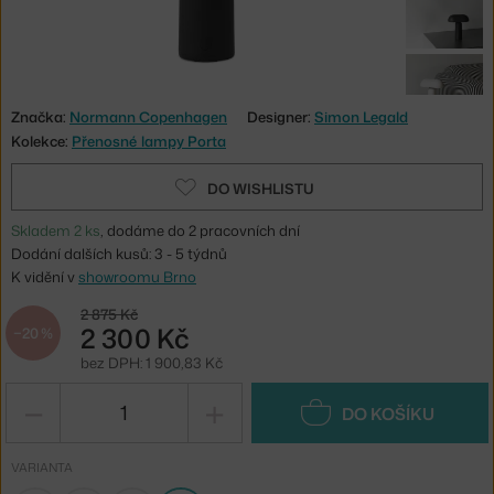
Značka:
Normann Copenhagen
Designer:
Simon Legald
Kolekce:
Přenosné lampy Porta
DO WISHLISTU
Skladem 2 ks
, dodáme do 2 pracovních dní
Dodání dalších kusů: 3 - 5 týdnů
K vidění v
showroomu Brno
2 875 Kč
2 300 Kč
−20 %
bez DPH: 1 900,83 Kč
−
+
DO KOŠÍKU
VARIANTA