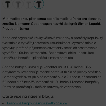
Minimalistickou přenosnou stolní lampičku Porta pro dánskou
značku Normann Copenhagen navrhl designér Simon Legald.
Provedení: černé.
Zaoblené organické křivky válcové základny a protáhlý kopulovitý
tvar stínidla vytvářejí estetickou soudružnost. Výrazné stínidlo
vyhovuje potřebě příjemného osvětlení v menších prostorách a
vytváří tak útulnou atmosféru. Bezdrátová lehká konstrukce
umožňuje lampičku přenášet z místa na místo.
Snadné nabíjení umožňuje konektor na USB-C kabel. Díky
dotykovému ovládání je možné nastavit tři různé polohy osvětlení.
Lampa vydrží svítit při plné intenzitě okolo 20 hodin, při střední až
60 hodin a při nejnižší intenzitě až 120 hodin. Přenosné lampičky
Porta se prodávají i v dalších barevných variantách.
Čtěte více na našem blogu:
Přenosné lampy: design i světlo po ruce