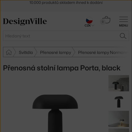
Sleva 5 % pro odběratele
newsletteru
30 dní na vrácení zboží
Košík
0
CZK
MENU
0 Kč
Hledat
HLE
Svítidla
Přenosné lampy
Přenosné lampy Normann 
Přenosná stolní lampa Porta, black