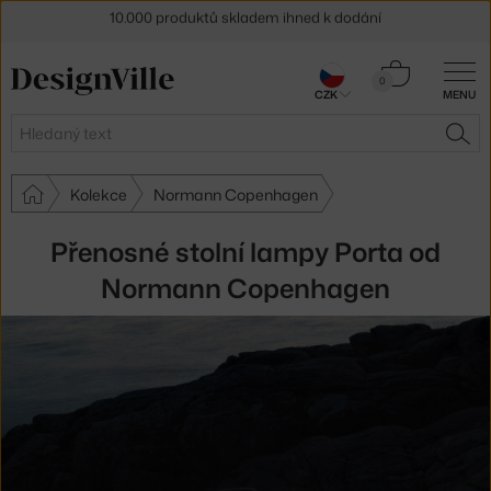
Sleva 5 % pro odběratele
newsletteru
Košík
0
30 dní na vrácení zboží
CZK
MENU
0 Kč
Hledat
HLE
Kolekce
Normann Copenhagen
Přenosné stolní lampy Porta od
Normann Copenhagen