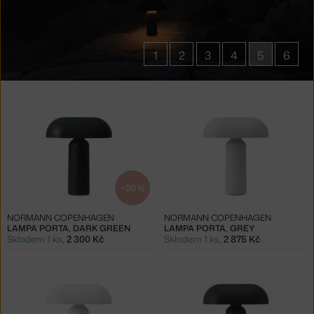
1
2
3
4
5
6
Produkty
v
kolekci
Přenosné
lampy
Porta
−20 %
NORMANN COPENHAGEN
NORMANN COPENHAGEN
LAMPA PORTA, DARK GREEN
LAMPA PORTA, GREY
Skladem 1 ks
,
2 300 Kč
Skladem 1 ks
,
2 875 Kč