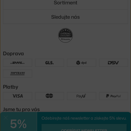
Sortiment
Sledujte nás
Doprava
Platby
Jsme tu pro vás
5%
Odebírejte náš newsletter a získejte 5% slevu.
Zavřít
UX design
a
e-shop na míru
od
ODEBÍRAT NEWSLETTER