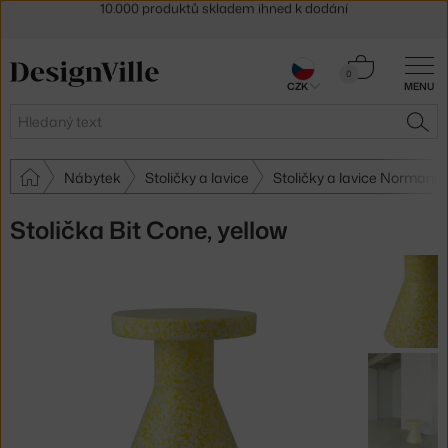
Sleva 5 % pro odběratele
newsletteru
30 dní na vrácení zboží
Košík
0
CZK
MENU
0 Kč
Hledat
HLE
Nábytek
Stoličky a lavice
Stoličky a lavice Norman
Stolička Bit Cone, yellow