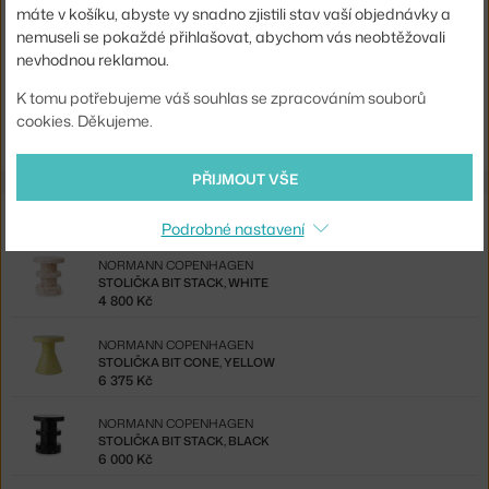
máte v košíku, abyste vy snadno zjistili stav vaší objednávky a
Kód produktu
NCP-605700
nemuseli se pokaždé přihlašovat, abychom vás neobtěžovali
EAN
5712396086166
nevhodnou reklamou.
K tomu potřebujeme váš souhlas se zpracováním souborů
Ste zo Slovenska? Prejdite na
Stolička Bit Cone, yellow
cookies. Děkujeme.
Shopping from the EU? Switch to
Bit Stool Cone, yellow
PŘIJMOUT VŠE
Ze stejné kolekce
Podrobné nastavení
NORMANN COPENHAGEN
STOLIČKA BIT STACK, WHITE
4 800 Kč
NORMANN COPENHAGEN
STOLIČKA BIT CONE, YELLOW
6 375 Kč
NORMANN COPENHAGEN
STOLIČKA BIT STACK, BLACK
6 000 Kč