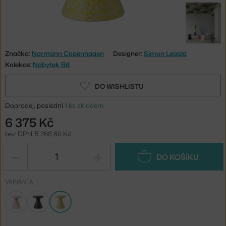
Značka:
Normann Copenhagen
Designer:
Simon Legald
Kolekce:
Nábytek Bit
DO WISHLISTU
Doprodej, poslední
1 ks skladem
6 375 Kč
bez DPH: 5 268,60 Kč
−
+
DO KOŠÍKU
VARIANTA