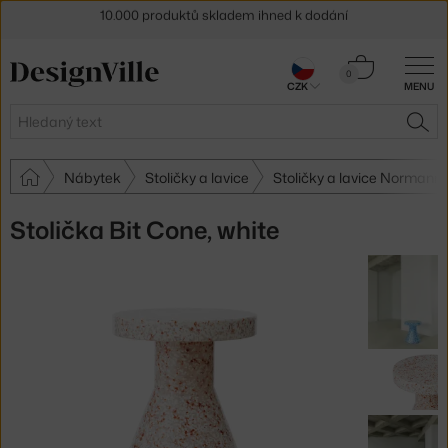
Sleva 5 % pro odběratele
newsletteru
Košík
30 dní na vrácení zboží
0
CZK
MENU
0 Kč
Hledat
HLE
Nábytek
Stoličky a lavice
Stoličky a lavice Norman
Stolička Bit Cone, white