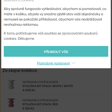
Materiál:
polyetylén
Aby správně fungovalo vyhledávání, abychom si pamatovali, co
Sedák:
plast
máte v košíku, abyste vy snadno zjistili stav vaší objednávky a
Podnož:
plast
nemuseli se pokaždé přihlašovat, abychom vás neobtěžovali
nevhodnou reklamou.
Kód produktu
NCP-605699
K tomu potřebujeme váš souhlas se zpracováním souborů
EAN
5715396098955
cookies. Děkujeme.
Ste zo Slovenska? Prejdite na
Stolička Bit Cone, white
Shopping from the EU? Switch to
Bit Stool Cone, white
PŘIJMOUT VŠE
Podrobné nastavení
Ze stejné kolekce
NORMANN COPENHAGEN
STOLIČKA BIT STACK, WHITE / WHITE
4 600 Kč
NORMANN COPENHAGEN
STOLIČKA BIT STACK, RED
5 100 Kč