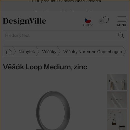
Sleva 5 % pro odběratele
newsletteru
30 dní na vrácení zboží
Košík
0
CZK
MENU
0 Kč
Hledat
HLE
Nábytek
Věšáky
Věšáky Normann Copenhagen
Věšák Loop Medium, zinc