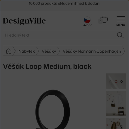
Sleva 5 % pro odběratele
newsletteru
30 dní na vrácení zboží
Košík
0
CZK
MENU
0 Kč
Hledat
HLE
Nábytek
Věšáky
Věšáky Normann Copenhagen
Věšák Loop Medium, black