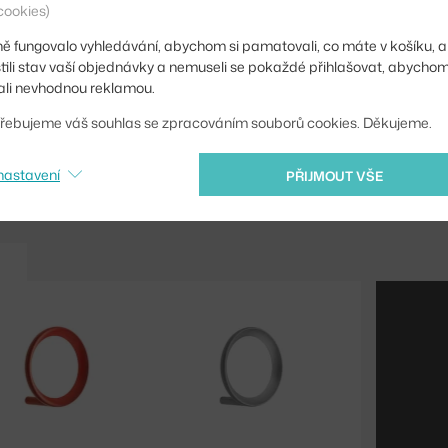
Typ věšáku:
cookies)
Kód produktu
ě fungovalo vyhledávání, abychom si pamatovali, co máte v košíku, a
stili stav vaší objednávky a nemuseli se pokaždé přihlašovat, abycho
EAN
li nevhodnou reklamou.
řebujeme váš souhlas se zpracováním souborů cookies. Děkujeme.
Ste zo Slovenska? Prej
Shopping from the EU?
nastavení
PŘIJMOUT VŠE