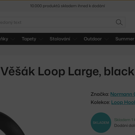
Sleva 5 % pro odběratele
newsletteru
edat
30 dní na vrácení zboží
HLEDAT
lňky
Tapety
Stolování
Outdoor
Summer 
Věšák Loop Large, black
Značka:
Normann 
Kolekce:
Loop Hoo
Skladem 1 
SKLADEM
Dodání dalš