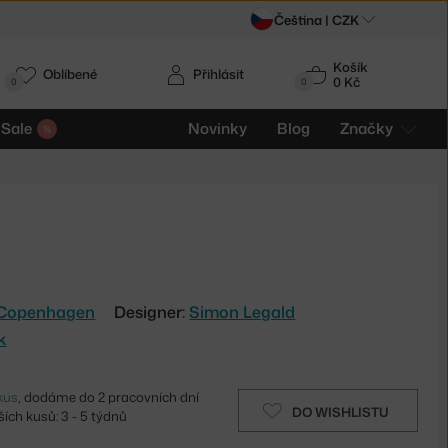
Čeština |
CZK
Košík
Oblíbené
Přihlásit
0 Kč
0
0
Sale
Novinky
Blog
Značky
Copenhagen
Designer:
Simon Legald
k
kus
, dodáme do 2 pracovních dní
DO WISHLISTU
ích kusů: 3 - 5 týdnů