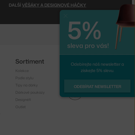
DALŠÍ
VĚŠÁKY A DESIGNOVÉ HÁČKY
5%
Zavřít
sleva pro vás!
Sortiment
Sledujte nás
Odebírejte náš newsletter a
získejte 5% slevu.
Kolekce
Instagram
Podle stylu
Facebook
Tipy na dárky
ODEBÍRAT NEWSLETTER
Dárkové poukazy
Designéři
Outlet
y