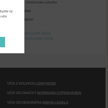
nástěnný, vhodné jako úchytka
NCP-605848
byste vy
m vás
5712396090101
dite na
Vešiak Loop Large, black
 Switch to
Loop Hook Large, black
VÍCE Z KOLEKCE
LOOP HOOK
VÍCE OD ZNAČKY
NORMANN COPENHAGEN
VÍCE OD DESIGNÉRA
SIMON LEGALD