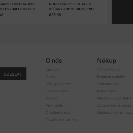
MANN COPENHAGEN
NORMANN COPENHAGEN
K LOOP MEDIUM, RED
VĚŠÁK LOOP MEDIUM, ZINC
Kč
625 Kč
O nás
Nákup
Kontakt
Vše o nákupu
ODESLAT
O nás
Doprava a platba
B2B spolupráce
Vrácení zboží
B2B realizace
Reklamace
Kariéra
Obchodní podmínky
Pro média
Zpracování os. údajů
Ohodnoťte nás
Odstoupit od smlouv
Novinky e-mailem