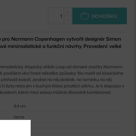
+
DO KOŠÍKU
−
 pro Normann Copenhagen vytvořil designér Simon
vé minimalistické a funkční návrhy. Provedení: velké
inimalistický. Atypický věšák Loop od dánské značky Normann
k pověšení věcí hned několika způsoby. Na rozdíl od klasického
přehodit kabát, zavěsit na něj deštník, na ramínku na něj
i či šaty nebo jím v kuchyni třeba provléct utěrku. Je k dispozici v
likostech, které mezi sebou můžete libovolně kombinovat.
9,4 cm
černá
zinek