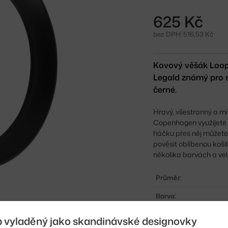
625 Kč
bez DPH: 516,53 Kč
Kovový věšák Loop
Legald známý pro s
černé.
Hravý, všestranný a m
Copenhagen využijete 
háčku přes něj můžete 
pověsit oblíbenou košil
několika barvách a ve
Průměr:
Barva:
Materiál:
b vyladěný jako skandinávské designovky