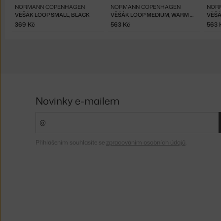
NORMANN COPENHAGEN
NORMANN COPENHAGEN
NOR
VĚŠÁK LOOP SMALL, BLACK
VĚŠÁK LOOP MEDIUM, WARM GREY
VĚŠÁ
369 Kč
563 Kč
563 
Novinky e-mailem
Přihlášením souhlasíte se
zpracováním osobních údajů
.