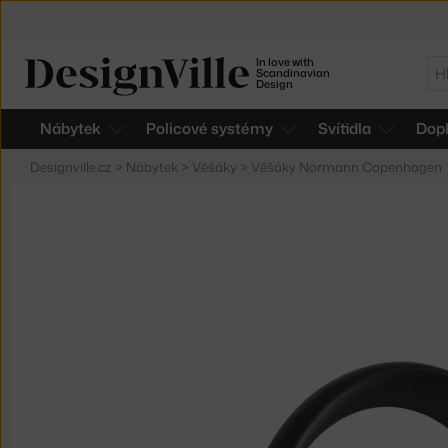
In love with
Hl
Scandinavian
Design
Nábytek
Policové systémy
Svítidla
Dop
Designville.cz
>
Nábytek
>
Věšáky
>
Věšáky Normann Copenhagen