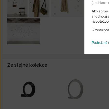
(souhlas s 
Aby správn
snadno zji
neobtěžova
K tomu pot
Podrobné 
Ze stejné kolekce