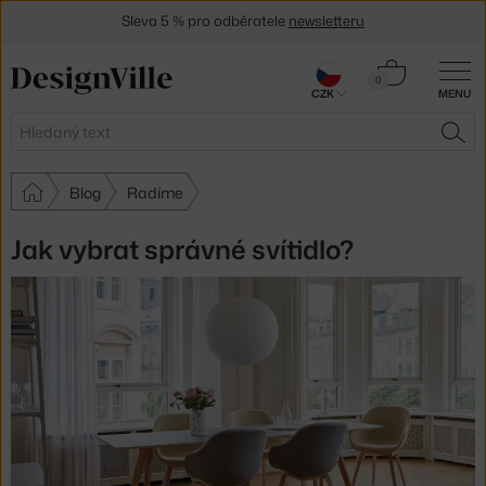
Sleva 5 % pro odběratele
newsletteru
30 dní na vrácení zboží
Košík
0
CZK
MENU
0 Kč
Hledat
HLE
Blog
Radíme
Jak vybrat správné svítidlo?