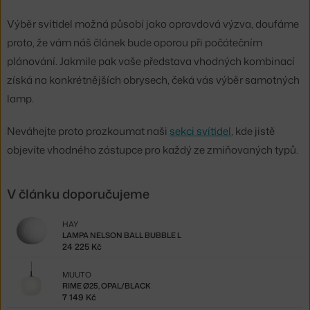
Výběr svítidel možná působí jako opravdová výzva, doufáme
proto, že vám náš článek bude oporou při počátečním
plánování. Jakmile pak vaše představa vhodných kombinací
získá na konkrétnějších obrysech, čeká vás výběr samotných
lamp.
Neváhejte proto prozkoumat naši
sekci svítidel
, kde jistě
objevíte vhodného zástupce pro každý ze zmiňovaných typů.
V článku doporučujeme
HAY
LAMPA NELSON BALL BUBBLE L
24 225 Kč
MUUTO
RIME Ø25, OPAL/BLACK
7 149 Kč