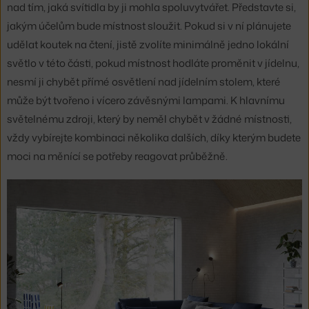
nad tím, jaká svítidla by ji mohla spoluvytvářet. Představte si,
jakým účelům bude místnost sloužit. Pokud si v ní plánujete
udělat koutek na čtení, jistě zvolíte minimálně jedno lokální
světlo v této části, pokud místnost hodláte proměnit v jídelnu,
nesmí ji chybět přímé osvětlení nad jídelním stolem, které
může být tvořeno i vícero závěsnými lampami. K hlavnímu
světelnému zdroji, který by neměl chybět v žádné místnosti,
vždy vybírejte kombinaci několika dalších, díky kterým budete
moci na měnící se potřeby reagovat průběžně.