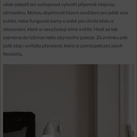
však odepřít ani schopnost vytvořit příjemně hřejivou
atmosféru. Mohou doplňovat hlavní osvětlení pro ještě více
světla, nebo fungovat samy o sobě pro chvíle klidu a
relaxování, které si nevyžadují silné světlo. Hodí se tak
zejména do ložnice nebo obývacího pokoje. Za zmínku pak
jistě stojí i svítidla přenosná, která si zamilujete pro jejich
flexibilitu.