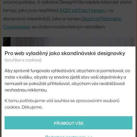
zrovna potřeba. V nabídce DesignVille najdete klasické stolní
lampy, jako jsou například
AQ01 od Fritz Hansen
, i ty
designově nápadnější, jako je lampa
Grant od Normann
Copenhagen
se zlatým nastavitelným stínidlem.
Pro web vyladěný jako skandinávské designovky
(souhlas s cookies)
Aby správně fungovalo vyhledávání, abychom si pamatovali, co
máte v košíku, abyste vy snadno zjistili stav vaší objednávky a
nemuseli se pokaždé přihlašovat, abychom vás neobtěžovali
nevhodnou reklamou.
K tomu potřebujeme váš souhlas se zpracováním souborů
cookies. Děkujeme.
PŘIJMOUT VŠE