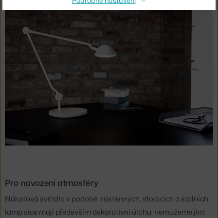
Podrobné nastavení
Pro navození atmosféry
Náladová svítidla v podobě nástěnných, stojacích a stolních
lamp sice mají především dekorativní úlohu, nemůžeme jim