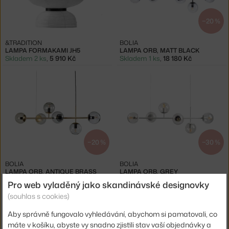
−20 %
&TRADITION
BOLIA
LAMPA FORMAKAMI JH5
LAMPA ORB, MATT BLACK
Skladem 2 ks
,
5 910 Kč
Skladem 1 ks
,
18 180 Kč
−20 %
−30 %
BOLIA
BOLIA
LAMPA ORB, ANTIQUE BRASS
LAMPA ORB, GREY
Skladem 1 ks
,
22 980 Kč
Skladem 2 ks
,
15 908 Kč
Pro web vyladěný jako skandinávské designovky
(souhlas s cookies)
Aby správně fungovalo vyhledávání, abychom si pamatovali, co
máte v košíku, abyste vy snadno zjistili stav vaší objednávky a