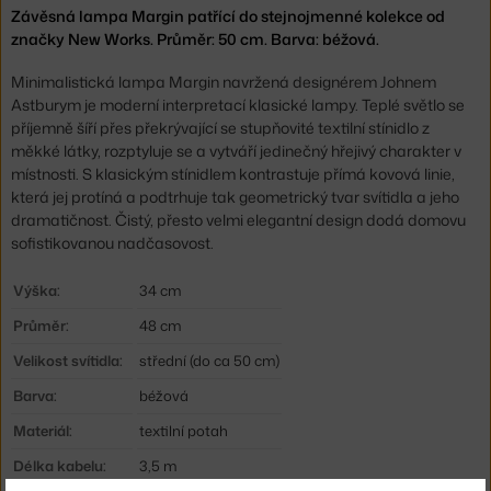
Závěsná lampa Margin patřící do stejnojmenné kolekce od
značky New Works. Průměr: 50 cm. Barva: béžová.
Minimalistická lampa Margin navržená designérem Johnem
Astburym je moderní interpretací klasické lampy. Teplé světlo se
příjemně šíří přes překrývající se stupňovité textilní stínidlo z
měkké látky, rozptyluje se a vytváří jedinečný hřejivý charakter v
místnosti. S klasickým stínidlem kontrastuje přímá kovová linie,
která jej protíná a podtrhuje tak geometrický tvar svítidla a jeho
dramatičnost. Čistý, přesto velmi elegantní design dodá domovu
sofistikovanou nadčasovost.
Výška:
34 cm
Průměr:
48 cm
Velikost svítidla:
střední (do ca 50 cm)
Barva:
béžová
Materiál:
textilní potah
Délka kabelu:
3,5 m