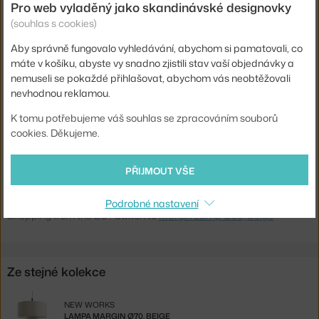
Pro web vyladěný jako skandinávské designovky
Krytí:
IP20
(souhlas s cookies)
Hlavní materiál:
textil / papír
Aby správně fungovalo vyhledávání, abychom si pamatovali, co
Patice / zdroj:
E27
máte v košíku, abyste vy snadno zjistili stav vaší objednávky a
Distribuce světla:
nepřímé světlo
nemuseli se pokaždé přihlašovat, abychom vás neobtěžovali
nevhodnou reklamou.
Zdroj součástí:
ne
K tomu potřebujeme váš souhlas se zpracováním souborů
Max Watt (LED):
11 W
cookies. Děkujeme.
Kód produktu
NWK-21310
EAN
5712826213100
PŘIJMOUT VŠE
Ste zo Slovenska? Prejdite na
Lampa Margin Ø50, beige
Podrobné nastavení
Shopping from the EU? Switch to
Margin Lamp Ø50, beige
Ze stejné kolekce
NEW WORKS
LAMPA MARGIN Ø70, BEIGE