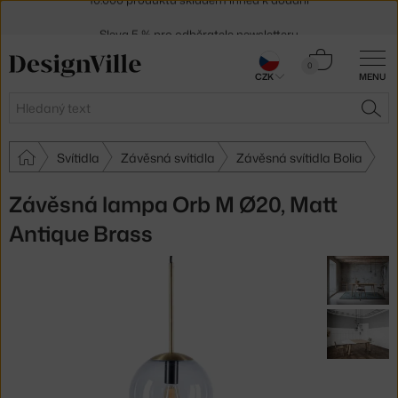
Sleva 5 % pro odběratele
newsletteru
30 dní na vrácení zboží
Košík
0
CZK
MENU
0 Kč
Hledat
HLE
Svítidla
Závěsná svítidla
Závěsná svítidla Bolia
Závěsná lampa Orb M Ø20, Matt
Antique Brass