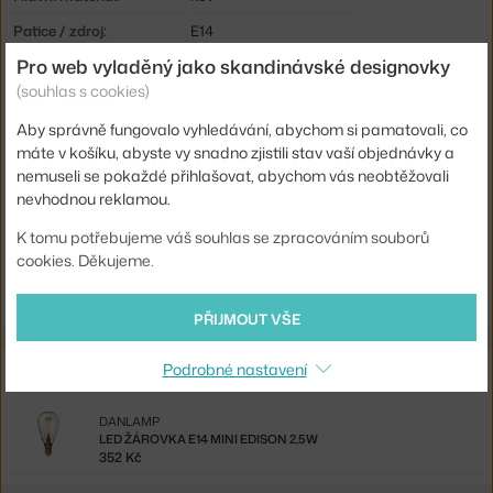
Patice / zdroj:
E14
Pro web vyladěný jako skandinávské designovky
Distribuce světla:
nepřímé světlo
(souhlas s cookies)
Zdroj součástí:
ne
Aby správně fungovalo vyhledávání, abychom si pamatovali, co
Max Watt (LED):
25 W
máte v košíku, abyste vy snadno zjistili stav vaší objednávky a
Kód produktu
BOL-20-116-06_8305164
nemuseli se pokaždé přihlašovat, abychom vás neobtěžovali
nevhodnou reklamou.
EAN
5702410295414
K tomu potřebujeme váš souhlas se zpracováním souborů
cookies. Děkujeme.
Ste zo Slovenska? Prejdite na
Lampa Orb Ø20, Antique Brass
Shopping from the EU? Switch to
Orb Pendant Ø20, brass
PŘIJMOUT VŠE
Související produkty
Podrobné nastavení
DANLAMP
LED ŽÁROVKA E14 MINI EDISON 2,5W
352 Kč