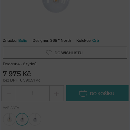
Značka:
Bolia
Designer: 365 ° North
Kolekce:
Orb
DO WISHLISTU
Dodání: 4 - 6 týdnů
7 975 Kč
bez DPH: 6 590,91 Kč
−
+
DO KOŠÍKU
VARIANTA