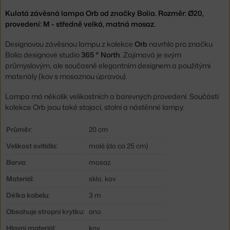
Kulatá závěsná lampa Orb od značky Bolia. Rozměr: Ø20,
provedení: M - středně velká, matná mosaz.
Designovou závěsnou lampu z kolekce
Orb
navrhlo pro značku
Bolia designové studio
365 ° North
. Zajímavá je svým
průmyslovým, ale současně elegantním designem a použitými
materiály (kov s mosaznou úpravou).
Lampa má několik velikostních a barevných provedení. Součástí
kolekce Orb jsou také stojací, stolní a nástěnné lampy.
Průměr:
20 cm
Velikost svítidla:
malé (do ca 25 cm)
Barva:
mosaz
Materiál:
sklo, kov
Délka kabelu:
3 m
Obsahuje stropní krytku:
ano
Hlavní materiál:
kov