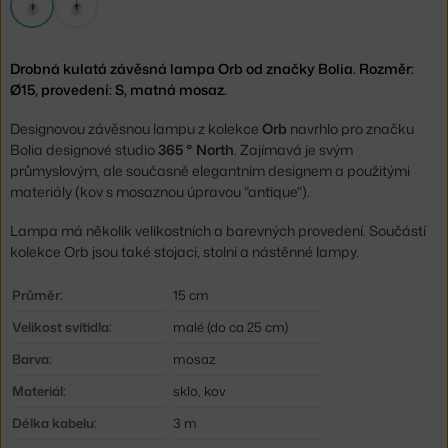
Drobná kulatá závěsná lampa Orb od značky Bolia. Rozměr:
Ø15, provedení: S, matná mosaz.
Designovou závěsnou lampu z kolekce
Orb
navrhlo pro značku
Bolia designové studio
365 ° North
. Zajímavá je svým
průmyslovým, ale současně elegantním designem a použitými
materiály (kov s mosaznou úpravou "antique").
Lampa má několik velikostních a barevných provedení. Součástí
kolekce Orb jsou také stojací, stolní a nástěnné lampy.
Průměr:
15 cm
Velikost svítidla:
malé (do ca 25 cm)
Barva:
mosaz
Materiál:
sklo, kov
Délka kabelu:
3 m