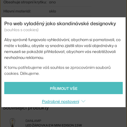
Obsahuje stropní krytku:
ano
Hlavní materiál:
sklo
Patice / zdroj:
E14
Pro web vyladěný jako skandinávské designovky
Distribuce světla:
nepřímé světlo
(souhlas s cookies)
Zdroj součástí:
ne
Aby správně fungovalo vyhledávání, abychom si pamatovali, co
máte v košíku, abyste vy snadno zjistili stav vaší objednávky a
Max Watt (LED):
25 W
nemuseli se pokaždé přihlašovat, abychom vás neobtěžovali
Kód produktu
BOL-20-116-05_8305164
nevhodnou reklamou.
EAN
5702410295391
K tomu potřebujeme váš souhlas se zpracováním souborů
cookies. Děkujeme.
Ste zo Slovenska? Prejdite na
Lampa Orb Ø15, Antique Brass
Shopping from the EU? Switch to
Orb Pendant Ø15, brass
PŘIJMOUT VŠE
Podrobné nastavení
Související produkty
DANLAMP
LED ŽÁROVKA E14 MINI EDISON 2,5W