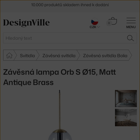
Sleva 5 % pro odběratele
newsletteru
Košík
30 dní na vrácení zboží
0
CZK
MENU
0 Kč
Hledat
HLE
Svítidla
Závěsná svítidla
Závěsná svítidla Bolia
Závěsná lampa Orb S Ø15, Matt
Antique Brass