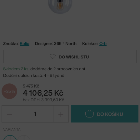
Značka:
Bolia
Designer: 365 ° North
Kolekce:
Orb
DO WISHLISTU
Skladem 2 ks
, dodáme do 2 pracovních dní
Dodání dalších kusů: 4 - 6 týdnů
5 475 Kč
4 106,25 Kč
−25 %
bez DPH: 3 393,60 Kč
−
+
DO KOŠÍKU
VARIANTA