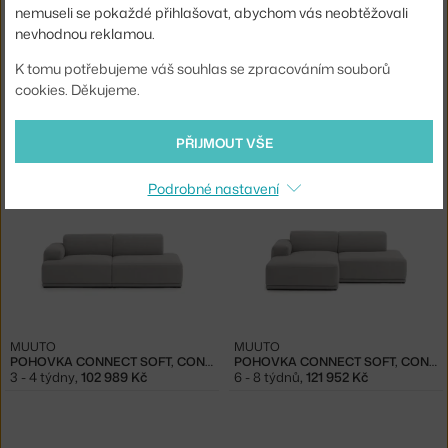
nemuseli se pokaždé přihlašovat, abychom vás neobtěžovali
nevhodnou reklamou.
K tomu potřebujeme váš souhlas se zpracováním souborů
cookies. Děkujeme.
MUUTO
MUUTO
ČTYŘMÍSTNÁ POHOVKA IN SITU, OCEAN 80
POHOVKA CONNECT SOFT, CONF. 1, CLAY 12
3 - 4 týdny
,
123 109 Kč
3 - 4 týdny
,
108 019 Kč
PŘIJMOUT VŠE
Podrobné nastavení
MUUTO
MUUTO
POHOVKA CONNECT SOFT, CONF. 2, CLAY 12
POHOVKA CONNECT SOFT, CONF. 3, CLAY 12
3 - 4 týdny
,
102 989 Kč
6 - 8 týdnů
,
121 952 Kč