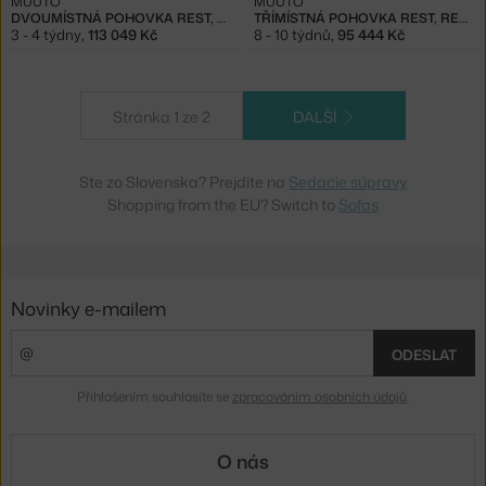
MUUTO
MUUTO
DVOUMÍSTNÁ POHOVKA REST, HEARTH 6/BLACK
TŘÍMÍSTNÁ POHOVKA REST, REMIX
3 - 4 týdny
,
113 049 Kč
8 - 10 týdnů
,
95 444 Kč
Stránka 1 ze 2
DALŠÍ
Ste zo Slovenska? Prejdite na
Sedacie súpravy
Shopping from the EU? Switch to
Sofas
Novinky e-mailem
ODESLAT
Přihlášením souhlasíte se
zpracováním osobních údajů
.
O nás