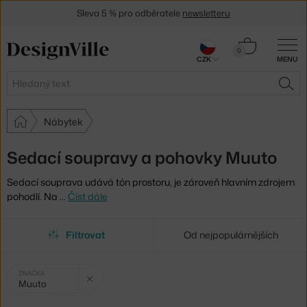
Sleva 5 % pro odběratele
newsletteru
30 dní na vrácení zboží
Košík
0
CZK
MENU
0 Kč
Hledat
HLE
Nábytek
Sedací soupravy a pohovky Muuto
Sedací souprava udává tón prostoru, je zároveň hlavním zdrojem
pohodlí. Na
…
Číst dále
Filtrovat
Od nejpopulárnějších
Vybrané
Zrušit filtr
ZNAČKA
Muuto
filtry: