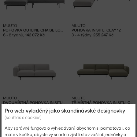
MUUTO
MUUTO
POHOVKA OUTLINE CHAISE LONGUE
POHOVKA IN SITU, CLAY 12
6 - 8 týdnů
,
142 072 Kč
3 - 4 týdny
,
255 247 Kč
MUUTO
MUUTO
DVOUMÍSTNÁ POHOVKA IN SITU, CLAY 12
TŘÍMÍSTNÁ POHOVKA IN SITU, CLAY 15
3 - 4 týdny
,
90 414 Kč
8 - 10 týdnů
,
155 804 Kč
Pro web vyladěný jako skandinávské designovky
(souhlas s cookies)
Aby správně fungovalo vyhledávání, abychom si pamatovali, co
máte v košíku, abyste vy snadno zjistili stav vaší objednávky a