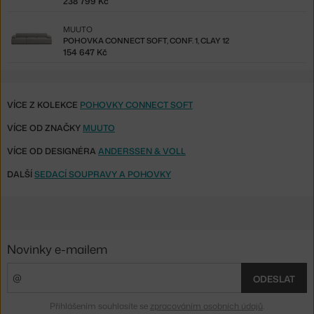
238 799 Kč
MUUTO
POHOVKA CONNECT SOFT, CONF. 1, CLAY 12
154 647 Kč
VÍCE Z KOLEKCE
POHOVKY CONNECT SOFT
VÍCE OD ZNAČKY
MUUTO
VÍCE OD DESIGNÉRA
ANDERSSEN & VOLL
DALŠÍ
SEDACÍ SOUPRAVY A POHOVKY
Novinky e-mailem
ODESLAT
Přihlášením souhlasíte se
zpracováním osobních údajů
.