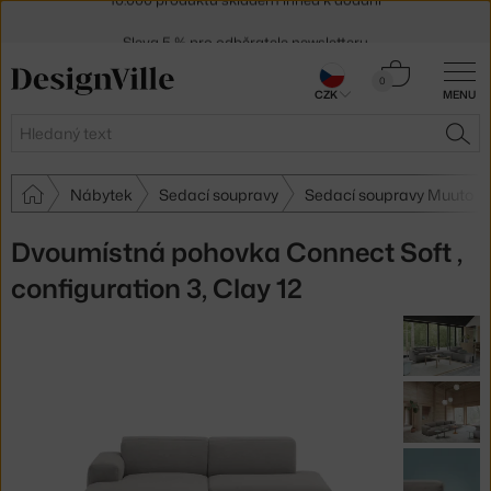
Sleva 5 % pro odběratele
newsletteru
30 dní na vrácení zboží
Košík
0
CZK
MENU
0 Kč
Hledat
HLE
Nábytek
Sedací soupravy
Sedací soupravy Muuto
Dvoumístná pohovka Connect Soft ,
configuration 3, Clay 12