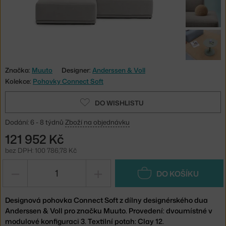
Značka:
Muuto
Designer:
Anderssen & Voll
Kolekce:
Pohovky Connect Soft
DO WISHLISTU
Dodání: 6 - 8 týdnů
Zboží na objednávku
121 952 Kč
bez DPH: 100 786,78 Kč
−
+
DO KOŠÍKU
Designová pohovka Connect Soft z dílny designérského dua
Anderssen & Voll pro značku Muuto. Provedení: dvoumístné v
modulové konfiguraci 3. Textilní potah: Clay 12.