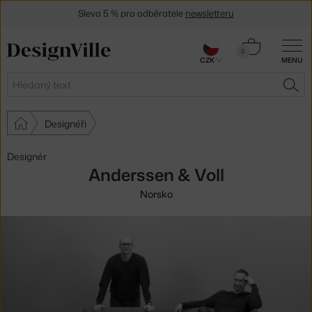
Sleva 5 % pro odběratele
newsletteru
30 dní na vrácení zboží
Košík
0
CZK
MENU
0 Kč
Hledat
HLE
Designéři
Designér
Anderssen & Voll
Norsko