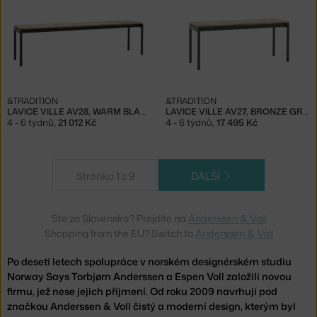
&TRADITION
&TRADITION
LAVICE VILLE AV28, WARM BLACK / TEAK
LAVICE VILLE AV27, BRONZE GREEN / TEAK
4 - 6 týdnů
,
21 012 Kč
4 - 6 týdnů
,
17 495 Kč
Stránka 1 z 9
DALŠÍ
Ste zo Slovenska? Prejdite na
Anderssen & Voll
Shopping from the EU? Switch to
Anderssen & Voll
Po deseti letech spolupráce v norském designérském studiu
Norway Says Torbjørn Anderssen a Espen Voll založili novou
firmu, jež nese jejich příjmení. Od roku 2009 navrhují pod
značkou Anderssen & Voll čistý a moderní design, kterým byl