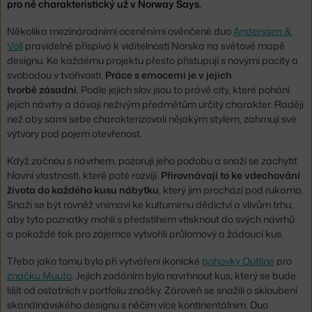
pro ně charakteristický už v Norway Says.
Několika mezinárodními oceněními ověnčené duo
Anderssen &
Voll
pravidelně přispívá k viditelnosti Norska na světové mapě
designu. Ke každému projektu přesto přistupují s novými pocity a
svobodou v tvořivosti.
Práce s emocemi je v jejich
tvorbě zásadní
. Podle jejich slov jsou to právě city, které pohání
jejich návrhy a dávají neživým předmětům určitý charakter. Raději
než aby sami sebe charakterizovali nějakým stylem, zahrnují své
výtvory pod pojem otevřenost.
Když začnou s návrhem, pozorují jeho podobu a snaží se zachytit
hlavní vlastnosti, které poté rozvíjí.
Přirovnávají to ke vdechování
života do každého kusu nábytku
, který jim prochází pod rukama.
Snaží se být rovněž vnímaví ke kulturnímu dědictví a vlivům trhu,
aby tyto poznatky mohli s předstihem vtisknout do svých návrhů
a pokaždé tak pro zájemce vytvořili průlomový a žádoucí kus.
Třeba jako tomu bylo při vytváření ikonické
pohovky Outline
pro
značku Muuto
. Jejich zadáním bylo navrhnout kus, který se bude
lišit od ostatních v portfoliu značky. Zároveň se snažili o skloubení
skandinávského designu s něčím více kontinentálním. Duo