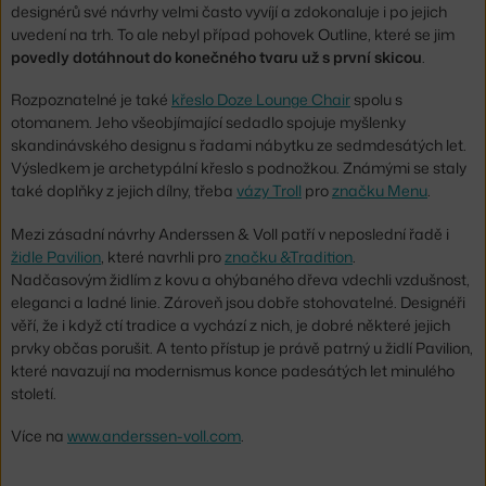
designérů své návrhy velmi často vyvíjí a zdokonaluje i po jejich
uvedení na trh. To ale nebyl případ pohovek Outline, které se jim
povedly dotáhnout do konečného tvaru už s první skicou
.
Rozpoznatelné je také
křeslo Doze Lounge Chair
spolu s
otomanem. Jeho všeobjímající sedadlo spojuje myšlenky
skandinávského designu s řadami nábytku ze sedmdesátých let.
Výsledkem je archetypální křeslo s podnožkou. Známými se staly
také doplňky z jejich dílny, třeba
vázy Troll
pro
značku Menu
.
Mezi zásadní návrhy Anderssen & Voll patří v neposlední řadě i
židle Pavilion
, které navrhli pro
značku &Tradition
.
Nadčasovým židlím z kovu a ohýbaného dřeva vdechli vzdušnost,
eleganci a ladné linie. Zároveň jsou dobře stohovatelné. Designéři
věří, že i když ctí tradice a vychází z nich, je dobré některé jejich
prvky občas porušit. A tento přístup je právě patrný u židlí Pavilion,
které navazují na modernismus konce padesátých let minulého
století.
Více na
www.anderssen-voll.com
.