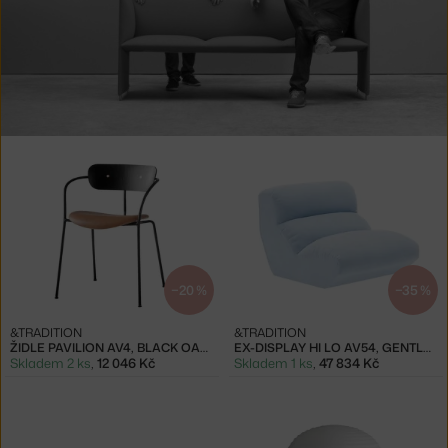
Produkty
od
Anderssen
&
Voll
−20 %
−35 %
&TRADITION
&TRADITION
ŽIDLE PAVILION AV4, BLACK OAK / COGNAC
EX-DISPLAY HI LO AV54, GENTLE 0733
Skladem 2 ks
,
12 046 Kč
Skladem 1 ks
,
47 834 Kč