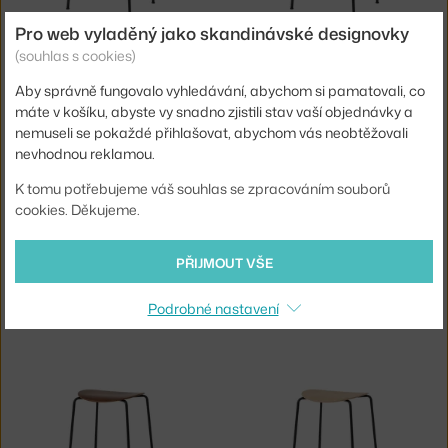
Pro web vyladěný jako skandinávské designovky
&TRADITION
&TRADITION
BAROVÁ STOLIČKA PAVILION AV37, BLACK OAK
BAROVÁ STOLIČKA PAVILION AV37, WALNUT
(souhlas s cookies)
4 - 6 týdnů
,
9 970 Kč
4 - 6 týdnů
,
10 151 Kč
Aby správně fungovalo vyhledávání, abychom si pamatovali, co
máte v košíku, abyste vy snadno zjistili stav vaší objednávky a
nemuseli se pokaždé přihlašovat, abychom vás neobtěžovali
nevhodnou reklamou.
K tomu potřebujeme váš souhlas se zpracováním souborů
cookies. Děkujeme.
PŘIJMOUT VŠE
&TRADITION
&TRADITION
BAROVÁ STOLIČKA PAVILION AV37, OAK
STOLIČKA PAVILION AV36, BLACK OAK
4 - 6 týdnů
,
9 970 Kč
4 - 6 týdnů
,
7 020 Kč
Podrobné nastavení