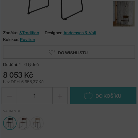
Značka:
&Tradition
Designer:
Anderssen & Voll
Kolekce:
Pavilion
DO WISHLISTU
Dodání: 4 - 6 týdnů
8 053 Kč
bez DPH: 6 655,37 Kč
−
+
DO KOŠÍKU
VARIANTA