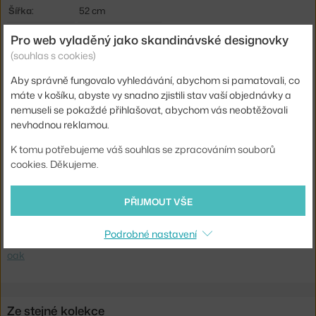
Šířka:
52 cm
Područky:
bez područek
Pro web vyladěný jako skandinávské designovky
(souhlas s cookies)
Barva:
černá
Materiál:
dubové dřevo, ocel
Aby správně fungovalo vyhledávání, abychom si pamatovali, co
máte v košíku, abyste vy snadno zjistili stav vaší objednávky a
Stohovatelné:
ano
nemuseli se pokaždé přihlašovat, abychom vás neobtěžovali
Sedák:
dřevo
nevhodnou reklamou.
Podnož:
kov
K tomu potřebujeme váš souhlas se zpracováním souborů
cookies. Děkujeme.
Kód produktu
AND-139841A251
EAN
5705385093993
PŘIJMOUT VŠE
Ste zo Slovenska? Prejdite na
Stolička Pavilion AV51, black oak
Podrobné nastavení
Shopping from the EU? Switch to
Pavilion Side Chair AV51, black
oak
Ze stejné kolekce