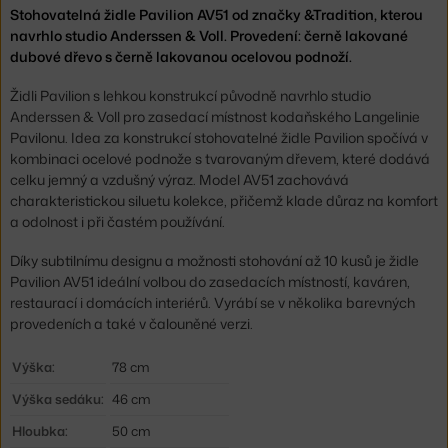
Stohovatelná židle Pavilion AV51 od značky &Tradition, kterou
navrhlo studio Anderssen & Voll. Provedení: černě lakované
dubové dřevo s černě lakovanou ocelovou podnoží.
Židli Pavilion s lehkou konstrukcí původně navrhlo studio
Anderssen & Voll pro zasedací místnost kodaňského Langelinie
Pavilonu. Idea za konstrukcí stohovatelné židle Pavilion spočívá v
kombinaci ocelové podnože s tvarovaným dřevem, které dodává
celku jemný a vzdušný výraz. Model AV51 zachovává
charakteristickou siluetu kolekce, přičemž klade důraz na komfort
a odolnost i při častém používání.
Díky subtilnímu designu a možnosti stohování až 10 kusů je židle
Pavilion AV51 ideální volbou do zasedacích místností, kaváren,
restaurací i domácích interiérů. Vyrábí se v několika barevných
provedeních a také v čalouněné verzi.
Výška:
78 cm
Výška sedáku:
46 cm
Hloubka:
50 cm