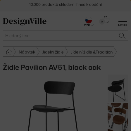
Sleva 5 % pro odběratele
newsletteru
Košík
30 dní na vrácení zboží
0
CZK
MENU
0 Kč
Hledat
HLE
Nábytek
Jídelní židle
Jídelní židle &Tradition
Židle Pavilion AV51, black oak