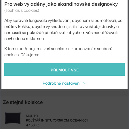
Hloubka:
107 cm
Pro web vyladěný jako skandinávské designovky
(souhlas s cookies)
Šířka:
198 cm
Barva:
světle šedá
Aby správně fungovalo vyhledávání, abychom si pamatovali, co
máte v košíku, abyste vy snadno zjistili stav vaší objednávky a
Materiál:
textilní potah, práškově lakovaná ocel
nemuseli se pokaždé přihlašovat, abychom vás neobtěžovali
Typ pohovky:
chaise longue, modulární
nevhodnou reklamou.
Kód produktu
MUU-41902-12
K tomu potřebujeme váš souhlas se zpracováním souborů
cookies. Děkujeme.
Ste zo Slovenska? Prejdite na
Dvojmiestna pohovka In Situ, Clay
12
PŘIJMOUT VŠE
Shopping from the EU? Switch to
In Situ 2-seater Configuration 3,
Clay 12
Podrobné nastavení
Ze stejné kolekce
MUUTO
POLŠTÁŘ IN SITU 70X50 CM, OCEAN 601
4 150 Kč