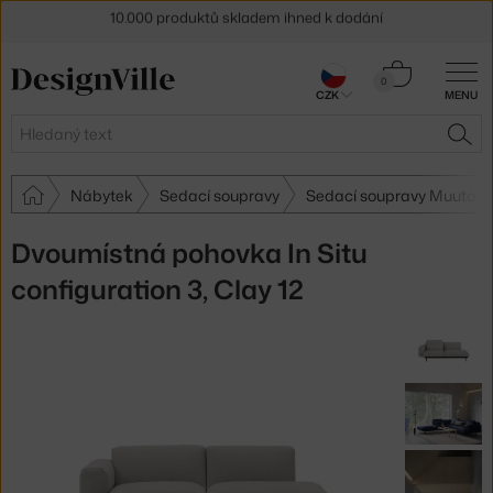
Sleva 5 % pro odběratele
newsletteru
Košík
30 dní na vrácení zboží
0
CZK
MENU
0 Kč
Hledat
HLE
Nábytek
Sedací soupravy
Sedací soupravy Muuto
Dvoumístná pohovka In Situ
configuration 3, Clay 12