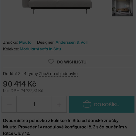
Značka:
Muuto
Designer:
Anderssen & Voll
Kolekce:
Modulární sofa In Situ
DO WISHLISTU
Dodání: 3 - 4 týdny
Zboží na objednávku
90 414 Kč
bez DPH: 74 722,31 Kč
−
+
DO KOŠÍKU
Dvoumístná pohovka z kolekce In Situ od dánské značky
Muuto. Provedení v modulové konfiguraci č. 3 s čalouněním v
látce Clay 12.