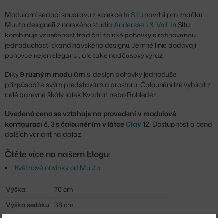
Modulární sedací soupravu z kolekce
In Situ
navrhli pro značku
Muuto designéři z norského studia
Anderssen & Voll
. In Situ
kombinuje vznešenost tradiční italské pohovky s rafinovanou
jednoduchostí skandinávského designu. Jemné linie dodávají
pohovce nejen eleganci, ale také nadčasový výraz.
Díky
9 různým modulům
si design pohovky jednoduše
přizpůsobíte svým představám a prostoru. Čalounění lze vybírat z
celé barevné škály látek Kvadrat nebo Rohleder.
Uvedená cena se vztahuje na provedení v modulové
konfiguraci č. 3 s čalouněním v látce
Clay
12.
Dostupnost a cena
dalších variant na dotaz.
Čtěte více na našem blogu:
Květnové novinky od Muuto
Výška:
70 cm
Výška sedáku:
38 cm