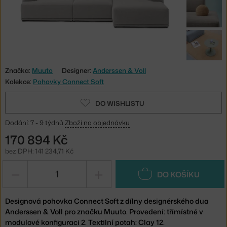
Značka:
Muuto
Designer:
Anderssen & Voll
Kolekce:
Pohovky Connect Soft
DO WISHLISTU
Dodání: 7 - 9 týdnů
Zboží na objednávku
170 894 Kč
bez DPH: 141 234,71 Kč
−
+
DO KOŠÍKU
Designová pohovka Connect Soft z dílny designérského dua
Anderssen & Voll pro značku Muuto. Provedení: třímístné v
modulové konfiguraci 2. Textilní potah: Clay 12.