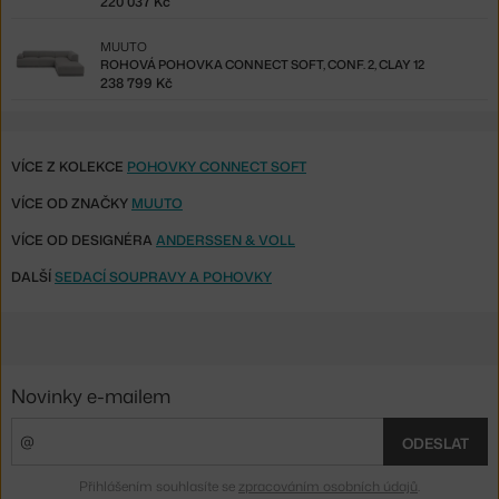
220 037 Kč
MUUTO
ROHOVÁ POHOVKA CONNECT SOFT, CONF. 2, CLAY 12
238 799 Kč
VÍCE Z KOLEKCE
POHOVKY CONNECT SOFT
VÍCE OD ZNAČKY
MUUTO
VÍCE OD DESIGNÉRA
ANDERSSEN & VOLL
DALŠÍ
SEDACÍ SOUPRAVY A POHOVKY
Novinky e-mailem
ODESLAT
Přihlášením souhlasíte se
zpracováním osobních údajů
.