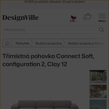
Sleva 5 % pro odběratele
newsletteru
30 dní na vrácení zboží
Košík
0
CZK
MENU
0 Kč
Hledat
HLE
Nábytek
Sedací soupravy
Sedací soupravy Muuto
Třímístná pohovka Connect Soft,
configuration 2, Clay 12